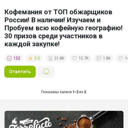
Кофемания от ТОП обжарщиков
России! В наличии! Изучаем и
Пробуем всю кофейную географию!
30 призов среди участников в
каждой закупке!
152
5.0
31.8K
15.7K
1.8K
1
Ответить
Показаны записи
1-2
из
2
.