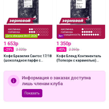
Дата обжарки 08.07.2026
Хит
1 653р
1 350р
-29%
2 320р
-40%
2 260р
Кофе Бразилия Сантос 17/18
Кофе Бленд Континенталь
(шоколадное парфе с
(Попкорн с карамелью)
ореховым кремом) 1000г,
1000г, Зерно
Зерно
Информация о заказах доступна
лишь членам клуба
Показать