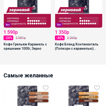
Хит
Хит
1 590р
1 350р
-24%
2 081р
-40%
2 260р
Кофе Грильяж Карамель с
Кофе Бленд Континенталь
орешками 1000г, Зерно
(Попкорн с карамелью)
1000г, Зерно
Самые желанные