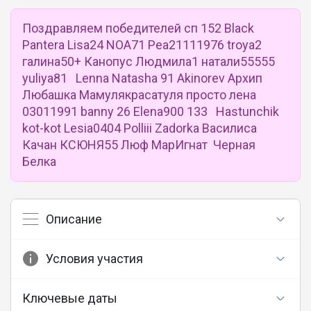
Поздравляем победителей сп 152 Black
Pantera Lisa24 NOA71 Pea21111976 troya2
галина50+ Канопус Людмила1 натали55555
yuliya81 Lenna Natasha 91 Akinorev Архип
Любашка Мамулякрасатуля просто лена
03011991 banny 26 Elena900 133 Hastunchik
kot-kot Lesia0404 Polliii Zadorka Василиса
Качан КСЮНЯ55 Люф МарИгнат Черная
Белка
Описание
Условия участия
Ключевые даты