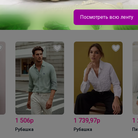
Посмотреть всю ленту
Эмилия!
Детская коллекция качественного и легкого
термобелья
1 739,97р
1 247,97р
2
-
Рубашка
Пижама комплект
Д