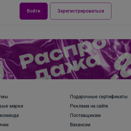
Войти
Зарегистрироваться
Именные термонаклейки на одежду для
детского сада, школы, секций
умы
Подарочные сертификаты
вые марки
Реклама на сайте
команда
Поставщикам
ичии
Вакансии