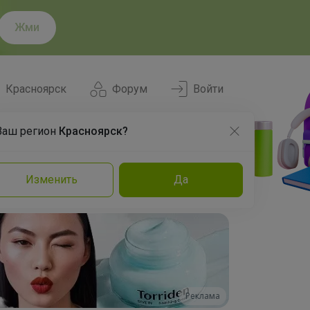
Жми
Красноярск
Форум
Войти
Ваш регион
Красноярск?
Нравится
Заказы
Изменить
Да
и
Команда
Торговые марки
Эксперты
Реклама