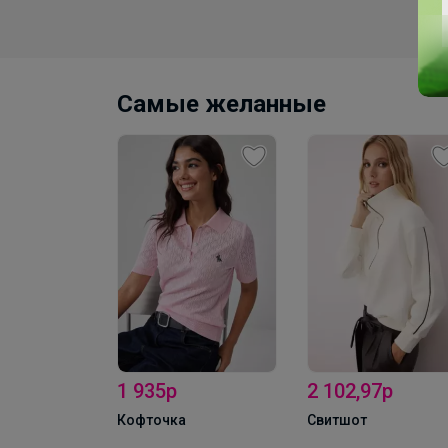
Самые желанные
2 102,97р
1 506р
Свитшот
Рубашка