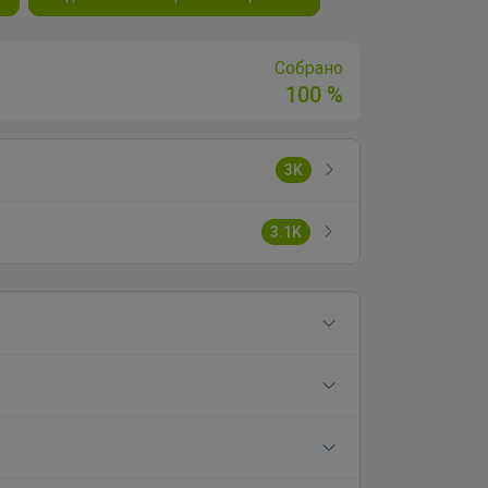
Собрано
100 %
3K
3.1K