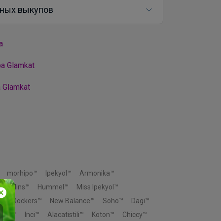
ных выкупов
а
а Glamkat
 Glamkat
morhipo™
Ipekyol™
Armonika™
Colins™
Hummel™
Miss Ipekyol™
s™
Dockers™
New Balance™
Soho™
Dagi™
otic™
Inci™
Alacatistili™
Koton™
Chiccy™