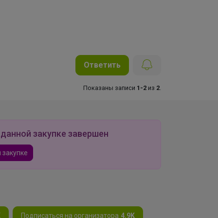
Ответить
Показаны записи
1-2
из
2
.
 данной закупке завершен
 закупке
K
Подписаться на организатора
4.9K