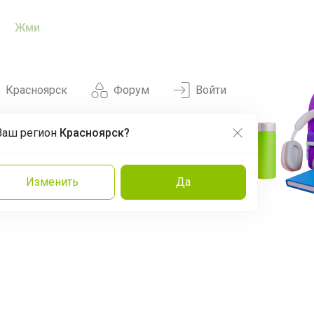
Жми
Красноярск
Форум
Войти
Ваш регион
Красноярск?
Нравится
Заказы
Изменить
Да
и
Команда
Торговые марки
Эксперты