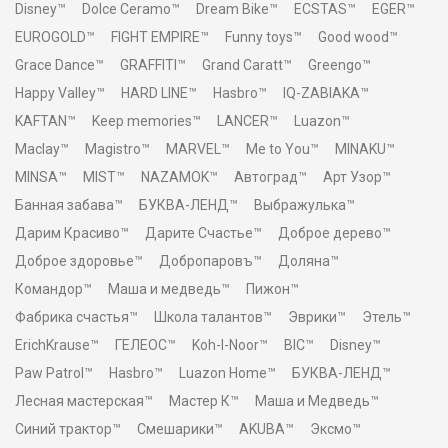
Disney™
Dolce Ceramo™
Dream Bike™
ECSTAS™
EGER™
EUROGOLD™
FIGHT EMPIRE™
Funny toys™
Good wood™
Grace Dance™
GRAFFITI™
Grand Caratt™
Greengo™
Happy Valley™
HARD LINE™
Hasbro™
IQ-ZABIAKA™
KAFTAN™
Keep memories™
LANCER™
Luazon™
Maclay™
Magistro™
MARVEL™
Me to You™
MINAKU™
MINSA™
MIST™
NAZAMOK™
Автоград™
Арт Узор™
Банная забава™
БУКВА-ЛЕНД™
Выбражулька™
Дарим Красиво™
Дарите Счастье™
Доброе дерево™
Доброе здоровье™
Добропаровъ™
Доляна™
Командор™
Маша и медведь™
Пижон™
Фабрика счастья™
Школа талантов™
Эврики™
Этель™
ErichKrause™
ГЕЛЕОС™
Koh-I-Noor™
BIC™
Disney™
Paw Patrol™
Hasbro™
Luazon Home™
БУКВА-ЛЕНД™
Лесная мастерская™
Мастер К™
Маша и Медведь™
Синий трактор™
Смешарики™
AKUBA™
Эксмо™