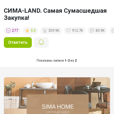
СИМА-LAND. Самая Сумасшедшая
Закупка!
277
5.0
359.9K
912.7K
83.9K
Ответить
Показаны записи
1-2
из
2
.