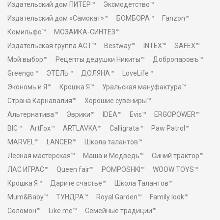
Издательский дом ПИТЕР™
Эксмодетство™
Издательский дом «Самокат»™
БОМБОРА™
Fanzon™
Комильфо™
МОЗАИКА-СИНТЕЗ™
Издательская группа АСТ™
Bestway™
INTEX™
SAFEX™
Мой выбор™
Рецепты дедушки Никиты™
Добропаровъ™
Greengo™
ЭТЕЛЬ™
ДОЛЯНА™
LoveLife™
Экономь и Я™
Крошка Я™
Уральская мануфактура™
Страна Карнавалия™
Хорошие сувениры™
Альтернатива™
Эврики™
IDEA™
Evis™
ERGOPOWER™
BIC™
ArtFox™
ARTLAVKA™
Calligrata™
Paw Patrol™
MARVEL™
LANCER™
Школа талантов™
Лесная мастерская™
Маша и Медведь™
Синий трактор™
ЛАС ИГРАС™
Queen fair™
POMPOSHKI™
WOOW TOYS™
Крошка Я™
Дарите счастье™
Школа Талантов™
Mum&Baby™
ТУНДРА™
Royal Garden™
Family look™
Соломон™
Like me™
Семейные традиции™