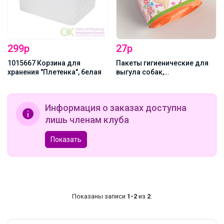
299р
27р
1015667 Корзина для
Пакеты гигиенические для
хранения "Плетенка", белая
выгула собак,
биоразлагаемые, 18×30 см,
20 шт, рулон, цвет
оранжевый
Информация о заказах доступна
лишь членам клуба
Показать
Показаны записи
1-2
из
2
.