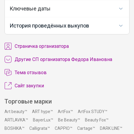
Ключевые даты
История проведённых выкупов
Cтраничка организатора
Другие СП организатора Федора Ивановна
Тема отзывов
Сайт закупки
Торговые марки
Art beauty™
ART hype™
ArtFox™
ArtFox STUDY™
ARTLAVKA™
BayerLux™
Be Beauty™
Beauty Fox™
BOSHIKA™
Calligrata™
CAPPIO™
Cartage™
DARK LINE™