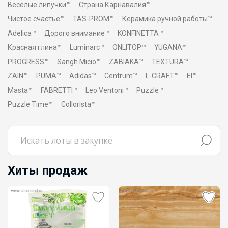
Весёлые липучки™
Страна Карнавалия™
Чистое счастье™
TAS-PROM™
Керамика ручной работы™
Adelica™
Дорого внимание™
KONFINETTA™
Красная глина™
Luminarc™
ONLITOP™
YUGANA™
PROGRESS™
Sangh Micio™
ZABIAKA™
TEXTURA™
ZAIN™
PUMA™
Adidas™
Centrum™
L-CRAFT™
El™
Masta™
FABRETTI™
Leo Ventoni™
Puzzle™
Puzzle Time™
Collorista™
Хиты продаж