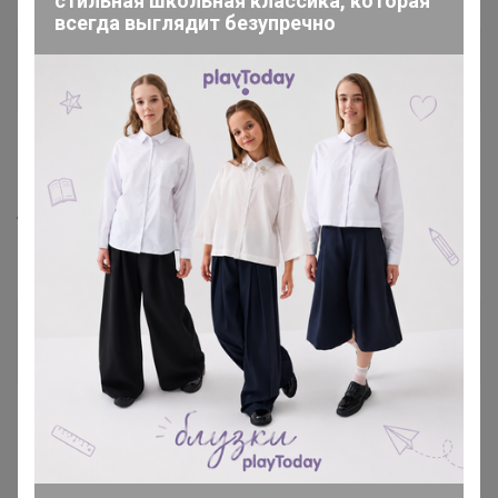
стильная школьная классика, которая
всегда выглядит безупречно
Beatriskido
Кандидат в магистры
7 апреля, 2023 08:44
Artemida
, добрый день. Орехового соуса совсем
никакого нет у поставщика?
Артемида
Бронзовый организатор
7 апреля, 2023 10:51
Beatriskido
, здравствуйте 🌼 именно тот что Вы