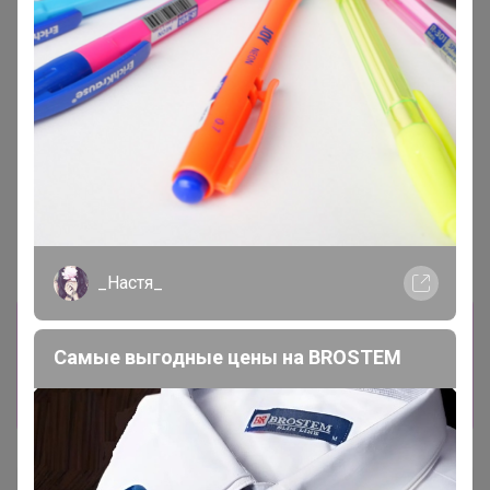
Хит
376р
ТЕГРАЛ МОЙСТ
Хит
ШОКОЛАДНЫЙ КЕЙК смесь
д/шок.кекса 1 кг
83р
Крахмал кукурузный Амилко
1кг
_Настя_
Информация о заказах доступна
лишь членам клуба
Самые выгодные цены на BROSTEM
Показать