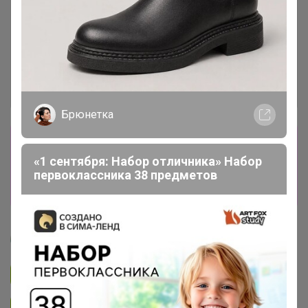
Брюнетка
Сбор заказов в данной закупке
завершен
«1 сентября: Набор отличника» Набор
первоклассника 38 предметов
Перейти к текущей закупке
Артемида
Подписаться на закупку
893
Подписаться на организатора
1.7K