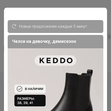
***Кондитерская витрина*** Всё
для кондитеров и любителей
вкусно поесть!
Новые предложения каждые 5 минут
109
5.0
35.7K
36.3K
3.7K
5
Челси на девочку, демисезон
Ответить
Показаны записи
1-8
из
8
.