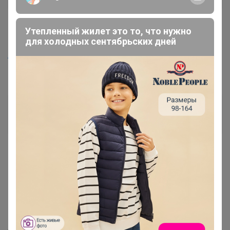
Утепленный жилет это то, что нужно
12 апреля, 2023 15:19
для холодных сентябрьских дней
Artemida
, подскажите пожалуйста, развоз этой СП
какого числа будет?
Артемида
Бронзовый организатор
12 апреля, 2023 15:20
karkade
, Здравствуйте
20 апреля.