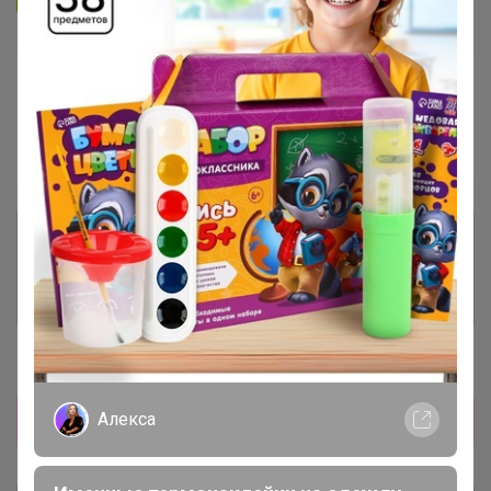
В архиве
Собрано
—
100 %
~ 5 дней
Ожидание
Комментарии к лотам
3.7K
Отзывы участников
12K
Новости
Прямая оплата!
Алекса