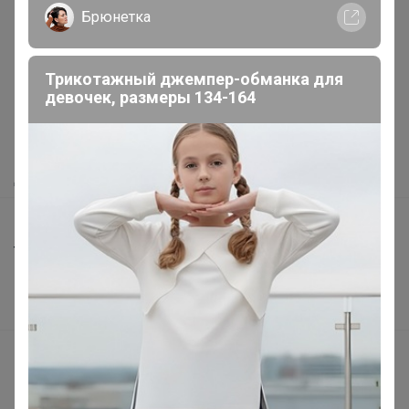
Брюнетка
Реклама
Трикотажный джемпер-обманка для
Как здесь все устроено?
девочек, размеры 134-164
Как сделать заказ?
Как получить?
Доставка
Шоурумы
Торговые марки
Наша команда
В наличии
Подарочные сертификаты
Реклама на сайте