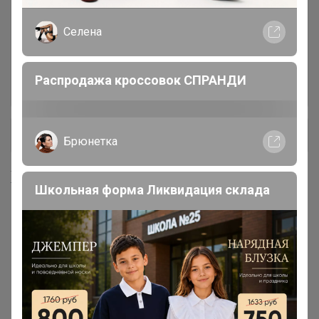
Масло кокосовое, оливковое,
Селена
4
кунжутное, фритюрное
Распродажа кроссовок СПРАНДИ
Мука панировочная, сухари,
7
+ Ещё 28 каталогов
Брюнетка
Хиты продаж
Школьная форма Ликвидация склада