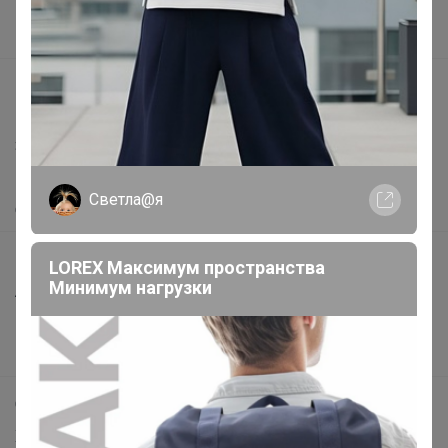
Поставщикам
Вакансии
support@24-ok.ru
Написать в поддержку
Защита покупателя
Помощь
Светла@я
О нас
Все предложения
LOREX Максимум пространства
Минимум нагрузки
Анонсы
Новости
Поддержка альпак
Самое выгодное
Хиты продаж