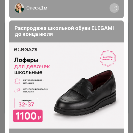
Показаны записи
1-8
из
8
.
ОлесяДм
Распродажа школьной обуви ELEGAMI
до конца июля
Чтобы ответить или задать вопрос
необходимо авторизоваться на сайте
Это займет меньше минуты
Войти
Зарегистрироваться