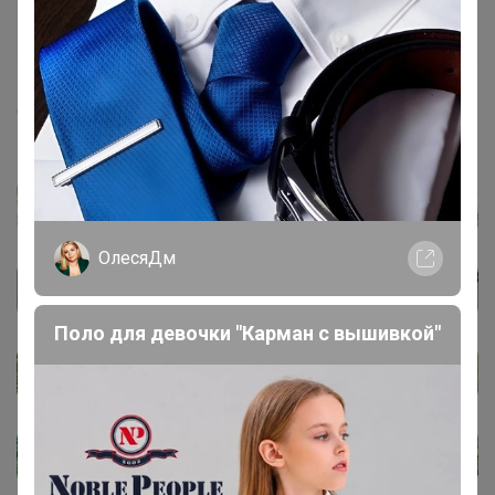
Артемида
Бронзовый организатор
6 апреля, 2023 08:57
ОлесяДм
Поло для девочки "Карман с вышивкой"