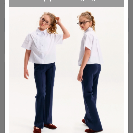
COOKING™
Dolce-Rosa™
Баринофф™
Общий каталог
*** КОФЕ В ЗЕРНАХ ***
1
### Личная передача ###
1
Консервация
7
Лапша, макароны, фунчоза
16