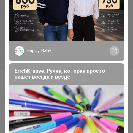
Хит
Скидка
370р
338р
Смесь Сырная для
Бумага для выпекания
приготовления хлебо-
38*50м с 2сторонней
булочных изделий (аналог
силиконизацией Горница,
Боу де Кежо), 1 кг
коричн/белая, рул
Happy Baby
ErichKrause. Ручка, которая просто
пишет всегда и везде
Самые желанные