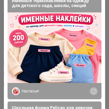
Именные термонаклейки на одежду
Описание
для детского сада, школы, секций
Условия участия
Ключевые даты
История проведённых выкупов
Cтраничка организатора
Другие СП организатора Артемида
Сайт закупки
Настасья!
Торговые марки
Puratos™
Италика™
Чудское озеро™
Sen Soy™
Школьная форма Pelican для девочек