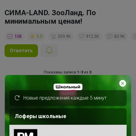
СИМА-LAND. ЗооЛанд. По
минимальным ценам!
108
5.0
359.9K
912.5K
83.9K
Ответить
Показаны записи
1-3
из
3
.
Новые предложения каждые 5 минут
Лоферы школьные