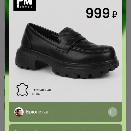
Сбор заказов в данной закупке
завершен
Перейти к текущей закупке
Федора Ивановна
Подписаться на закупку
3.3K
Подписаться на организатора
5.1K
Брюнетка
В архиве
Собрано