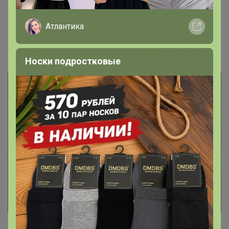
СИМА-LAND. Самая Сумасшедшая
Атлантика
Закупка!
Носки подростковые