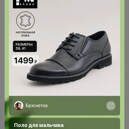
СИМА-LAND. ЗооЛанд. По
минимальным ценам!
Брюнетка
СИМА-LAND. Красота и здоровье
Поло для мальчика