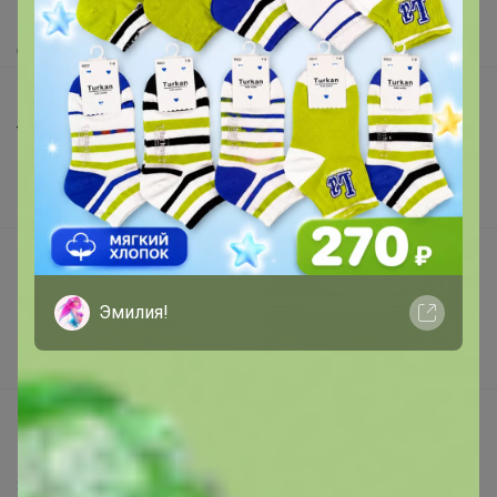
Как получить?
Доставка
Шоурумы
Торговые марки
Наша команда
В наличии
Подарочные сертификаты
Реклама на сайте
Эмилия!
Поставщикам
Вакансии
support@24-ok.ru
Написать в поддержку
Защита покупателя