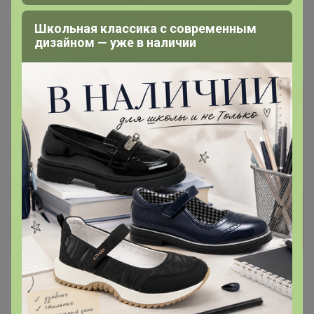
СИМА-LAND. Игрушки. У нас лучшая
Школьная классика с современным
цена!
дизайном — уже в наличии
СИМА-LAND. Текстиль. !!