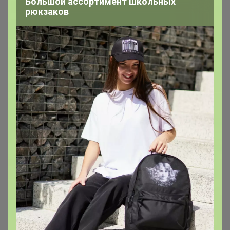
Большой ассортимент школьных
—
100 %
рюкзаков
~ 7 дней
Ожидание
Пристрой
5 лотов
Комментарии к лотам
83.9K
Отзывы участников
15.6K
Описание
Условия участия
Ключевые даты