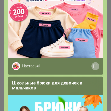
Скидка
221,88р
213,28р
Цена за 2 шт. Корм
Перлит песок «Рецепты
повседневный
Дедушки Никиты» марка
Настасья!
«Комбинированный» для
М75 10 л.
улиток, коробка, 60 г
Школьные брюки для девочек и
мальчиков
СИМА-LAND. Самая Сумасшедшая Закупка!
СИМА-
LAND. Шок-цены: скидки от 40%
СИМА-LAND. Дачно-