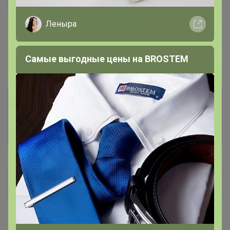
Туалет для приучения кошек
Хит
к унитазу 39.2×38.7×3 см,
Леныра
203,82р
белый
Когтеточка для кошек ТМ
«Когтедралка» КРАФТ,
Самые выгодные цены на BROSTEM
50×24×2.5 см, гофрокартон
Информация о заказах доступна
лишь членам клуба
Показать
Федора Ивановна
Магистр
26 марта, 2023 22:10