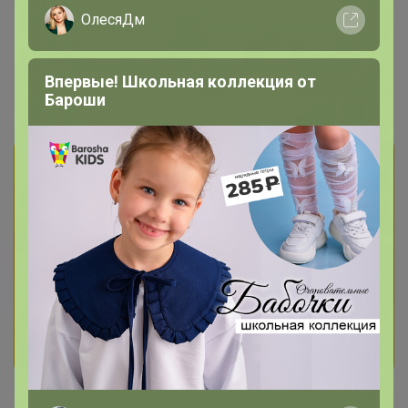
ОлесяДм
СИМА-LAND. Шок-цены: скидки от
40%
Впервые! Школьная коллекция от
Бароши