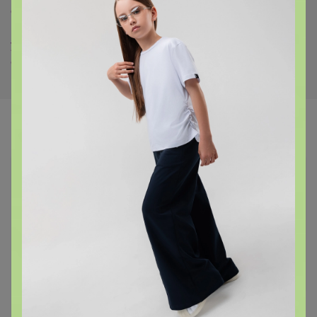
совершить выгодную покупку. Помните, что с того
момента, как Вы объявили о своем желании
участвовать в СП, Вы взяли на себя обязательство
оплатить и забрать заказ в установленный срок.
Самые желанные
293,26р