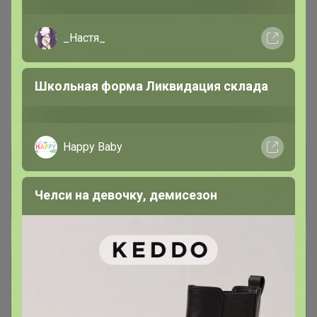
В архиве
Собрано
—
100 %
_Настя_
~ 7 дней
Ожидание
Школьная форма Ликвидация склада
Пристрой
5 лотов
Happy Baby
Комментарии к лотам
83.9K
Челси на девочку, демисезон
Отзывы участников
15.6K
Условия участия
Ключевые даты