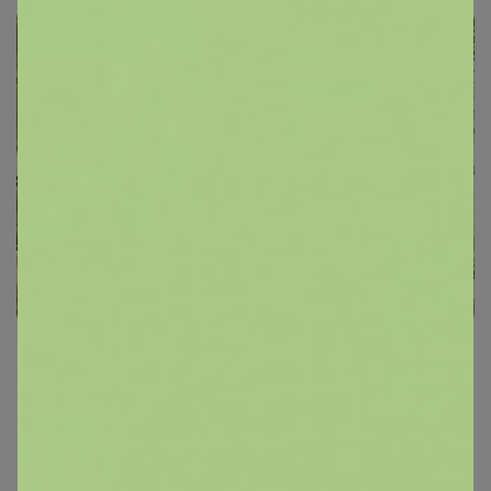
СИМА-LAND. Самая Сумасшедшая
Закупка!