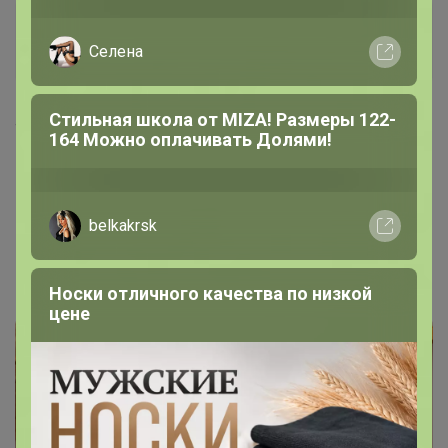
Федора Ивановна
Селена
Магистр
Стильная школа от MIZA! Размеры 122-
4 марта, 2023 21:58
164 Можно оплачивать Долями!
СИМА-LAND. Текстиль. !!
Мегараспродажа !! + Цены крупного
belkakrsk
опта + Турецкие новинки
Носки отличного качества по низкой
цене