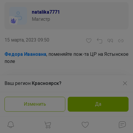
natalika7771
Магистр
15 марта, 2023 09:50
Федора Ивановна
, поменяйте пож-та ЦР на Ястынское
поле
Ваш регион
Красноярск?
Продолжая использовать этот сайт и нажимая кнопку
Федора Ивановна
«Принять», вы даёте согласие на обработку файлов
Магистр
cookie
Изменить
Да
Подробнее
Принять
19 марта, 2023 19:14
natalika7771
, поменяла вам