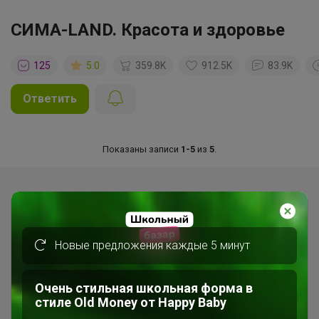
СИМА-LAND. Красота и здоровье
125
5.0
359.8K
912.5K
83.9K
Ответить
Показаны записи
1-5
из
5
.
Новые предложения каждые 5 минут
Очень стильная школьная форма в
стиле Old Money от Нappy Вaby