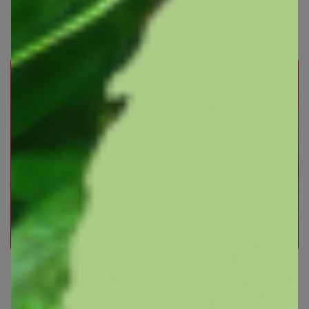
СИМА-LAND. АвтоТовары
СИМА-LAND. Аналог ЛЕОНАРДО