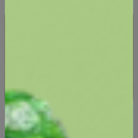
Сланцы - в стиле
Nike/Adidas/Lacoste/Reebok/Puma.