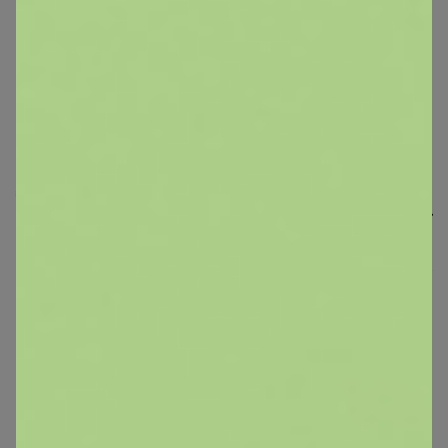
СИМА-LAND. ЗооЛанд. По
минимальным ценам!
СИМА-LAND. Гардеробная. У нас