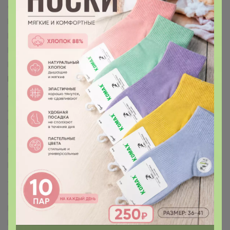
Grace Dance™
GRAFFITI™
Grand Caratt™
Greengo™
Happy Valley™
HARD LINE™
Hasbro™
IQ-ZABIAKA™
KAFTAN™
Keep memories™
LANCER™
Luazon™
Maclay™
Magistro™
MARVEL™
Me to You™
MINAKU™
MINSA™
MIST™
NAZAMOK™
Автоград™
Арт Узор™
Банная забава™
БУКВА-ЛЕНД™
Выбражулька™
Дарим Красиво™
Дарите Счастье™
Доброе дерево™
Доброе здоровье™
Добропаровъ™
Доляна™
Командор™
Маша и медведь™
Пижон™
Фабрика счастья™
Школа талантов™
Эврики™
Этель™
ErichKrause™
ГЕЛЕОС™
Koh-I-Noor™
BIC™
Disney™
Paw Patrol™
Hasbro™
Luazon Home™
БУКВА-ЛЕНД™
Лесная мастерская™
Мастер К™
Маша и Медведь™
Синий трактор™
Смешарики™
AKUBA™
Эксмо™
Издательский дом ПИТЕР™
Эксмодетство™
Издательский дом «Самокат»™
БОМБОРА™
Fanzon™