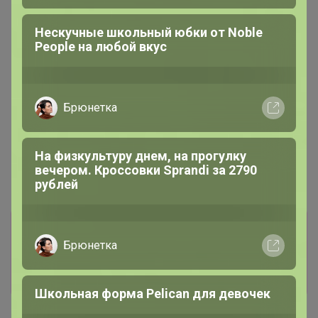
292,81р
Солнцезащитный спрей
Нескучные школьный юбки от Nоblе
Floresan водостойкий SPF
Реoplе на любой вкус
50, 160 мл
Брюнетка
На физкультуру днем, на прогулку
вечером. Кроссовки Sprandi за 2790
рублей
Информация о заказах доступна
лишь членам клуба
Брюнетка
Показать
Школьная форма Pelican для девочек