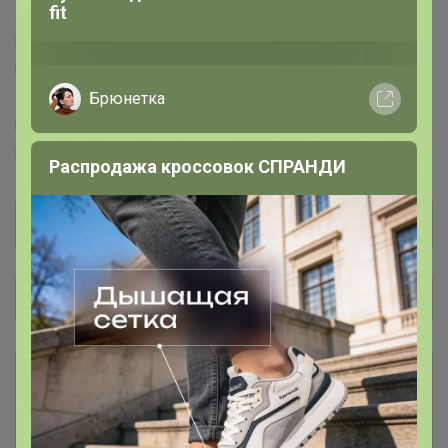
fit
Adelica™
Дорого внимание™
KONFINETTA™
Красная глина™
Luminarc™
ONLITOP™
YUGANA™
PROGRESS™
Sangh Micio™
ZABIAKA™
TEXTURA™
Брюнетка
ZAIN™
PUMA™
Adidas™
Centrum™
L-CRAFT™
El™
Masta™
FABRETTI™
Leo Ventoni™
Puzzle™
Puzzle Time™
Collorista™
Распродажа кроссовок СПРАНДИ
Общий каталог
Маникюр и педикюр
375
Аптека
600