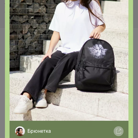
участвовать в СП, Вы взяли на себя обязательство
оплатить и забрать заказ в установленный срок.
Самые желанные
202,1р
Антипапиллом гель
Скидка
Брюнетка
косметический, 5 мл