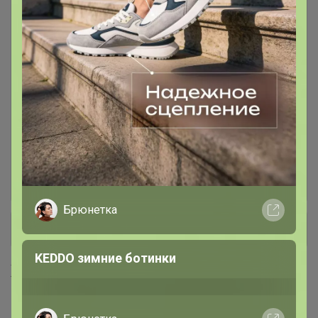
Товары месяца
35
Аксессуары
13
Баня и сауна
65
Бритьё и стрижка волос
5
Брюнетка
+ Ещё 87 каталогов
KEDDO зимние ботинки
Хиты продаж