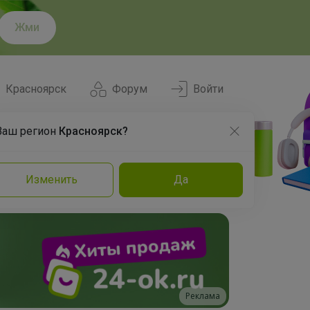
Жми
Красноярск
Форум
Войти
Ваш регион
Красноярск?
Нравится
Заказы
Изменить
Да
и
Команда
Торговые марки
Эксперты
Реклама