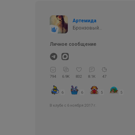
Артемида
Бронзовый
организатор
Личное сообщение
794
6.9K
832
8.1K
47
6
6
5
5
В клубе с 6 ноября 2017 г.