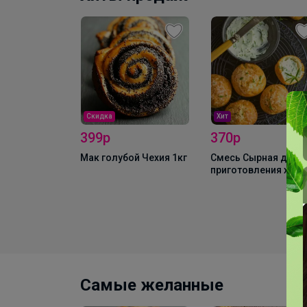
Скидка
Хит
399р
370р
Мак голубой Чехия 1кг
Смесь Сырная для
приготовления хлеб
булочных изделий
(аналог Боу де Кежо
1 кг
г
Самые желанные