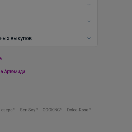
ных выкупов
а
ра Артемида
 озеро™
Sen Soy™
COOKING™
Dolce-Rosa™