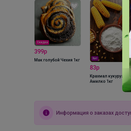
Скидка
399р
Хит
виниловые
Мак голубой Чехия 1кг
es L 100шт
83р
Крахмал кукурузный
Амилко 1кг
Информация о заказах досту