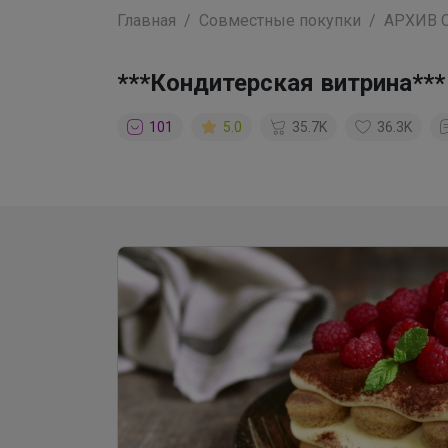
Главная
Совместные покупки
АРХИВ 
***Кондитерская витрина***
101
5.0
35.7K
36.3K