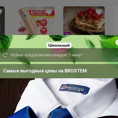
Хит
375р
Скидка
С
Бисквитные палочки
338р
1
Новые предложения каждые 5 минут
САВОЯРДИ 500гр
Бумага для выпекания
Пе
о-
38*50м с 2сторонней
vi
силиконизацией
Самые выгодные цены на BROSTEM
),
Горница, коричн/
белая, рул