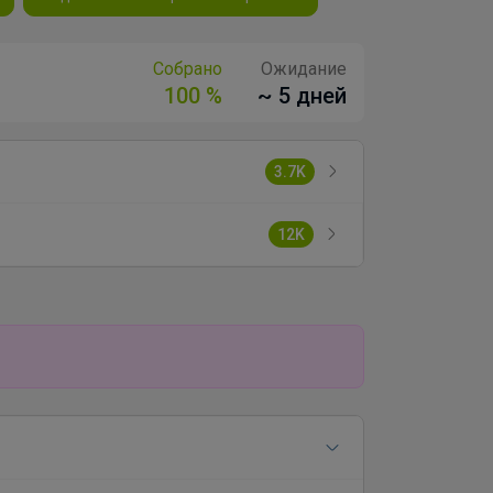
Собрано
Ожидание
100 %
~ 5 дней
3.7K
12K