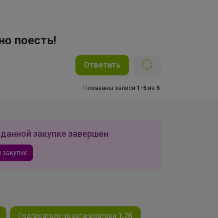
но поесть!
Ответить
Показаны записи
1-5
из
5
.
 данной закупке завершен
 закупке
Подписаться на организатора
1.7K