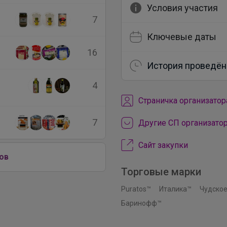
Условия участия
7
Ключевые даты
16
История проведён
4
Cтраничка организатор
7
Другие СП организато
Сайт закупки
ов
Торговые марки
Puratos™
Италика™
Чудское
Баринофф™