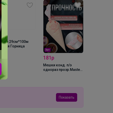
29р
льга 29см*100м
очная Горница
Хит
181р
Хит
317р
Мешки конд. п/э
однораз прозр.Master
ИЗИ МАФФИН
35см (50шт), упак
Показать