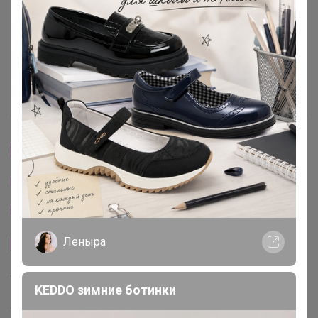
Условия участия
Ключевые даты
История проведённых выкупов
Cтраничка организатора
Другие СП организатора Бонифаций
Тема отзывов
Леныра
Сайт закупки
Торговые марки
KEDDO зимние ботинки
Академия-Т™
Be First™