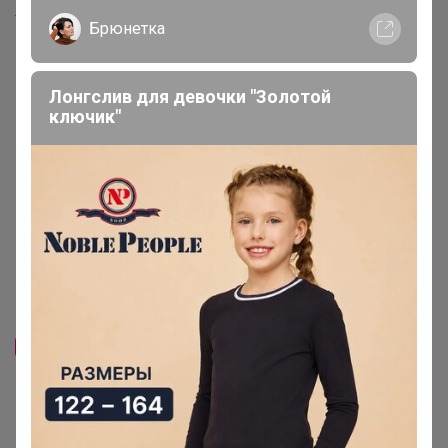
Хиты продаж
Брюнетка
Выбор экспертов
Выбор экспертов
Лонгслив для девочки "Золотой
ключик"
Новинка
545р
Комплекс питьевой
Хит
Магний+В6 со вкусом вишни,
565р
450мл, NS
-54%
1 231р
Омега-3 (ПНЖК 1050),
90капс, Naturalsphere