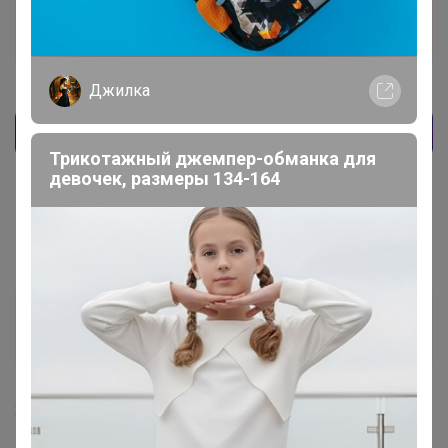
Стоп 09 августа
Правильные Витамины и Питание для Спорта/
Фитнеса без рекламного обмана!
Джилка
Трикотажный джемпер-обманка для
девочек, размеры 134-164
Любовь Кравцова
Виртуоз СП
23 января, 2023 15:58