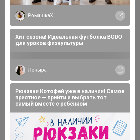
РомашкаХ
Хит сезона! Идеальная футболка BODO
для уроков физкультуры
марина8489
Магистр
Леныра
2 февраля, 2023 17:03
Рюкзаки Котофей уже в наличии! Самое
приятное — прийти и выбрать тот
Бонифаций
, здравствуйте! Когда ждать в ЦР?
самый вместе с ребёнком
1
2
Показаны записи
1-10
из
12
.