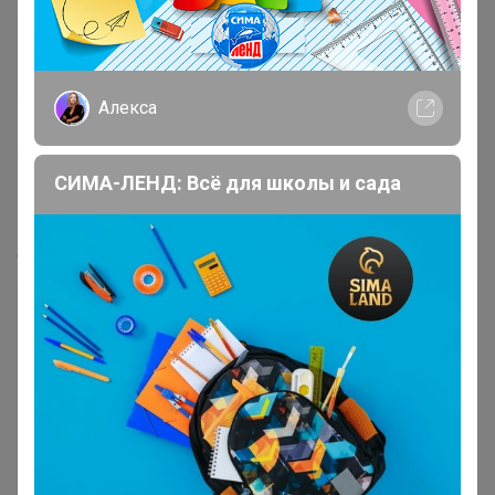
Бонифаций
Серебряный организатор
Алекса
23 января, 2023 12:04
СИМА-ЛЕНД: Всё для школы и сада
Любовь Кравцова
, Добрый день, на сегодня наличие
по омеги разобрали, в наличии есть вот эта омега
24-
ok.ru/purchase/530946/catalog/19525
Лот
5
972
28
569
758р
Омега-3 60% (высокая концентрация ПНЖК),
60 гелевых капсул