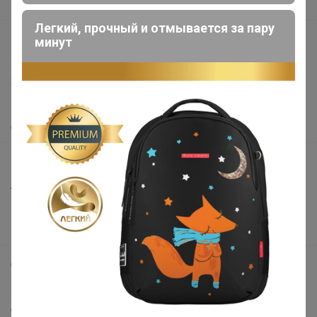
Вакансии
Легкий, прочный и отмывается за пару
support@24-ok.ru
минут
Написать в поддержку
Защита покупателя
Помощь
О нас
Все предложения
Анонсы
Новости
Поддержка альпак
Самое выгодное
Хиты продаж
Самое желанное