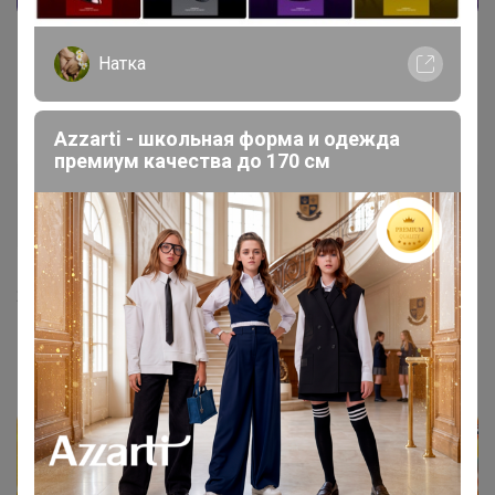
Натка
Azzarti - школьная форма и одежда
премиум качества до 170 см
ЮлияО
Кандидат в магистры
24 января, 2023 21:09
Бонифаций
, спасибо.