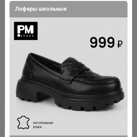
Лоферы школьные
Витамины и Минералы для
58
спорта, фитнеса и здоровья
Омега-3 (Незаменимые жирные
8
кислоты) все формы и
производители
Для суставов и связок, волос и
24
ногтей
ПРОТЕИН (Высокобелковые
19
смеси) Батончики, Арахисовая
паста
+ Ещё 12 каталогов