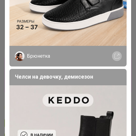
Брюнетка
Сбор заказов в данной закупке
завершен
Челси на девочку, демисезон
Перейти к текущей закупке
Бонифаций
Подписаться на закупку
3.1K