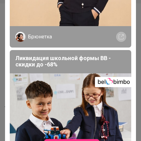
Самые желанные
Брюнетка
Ликвидация школьной формы BB -
скидки до -68%
Срок до 14.03.2027
760р
823р
Лютеин с ликопином и бета-
Комплексный коллаген с
каротином, 60 капс. NS
гиалуроновой кислотой,
биотином и витамином С
200г, ананас