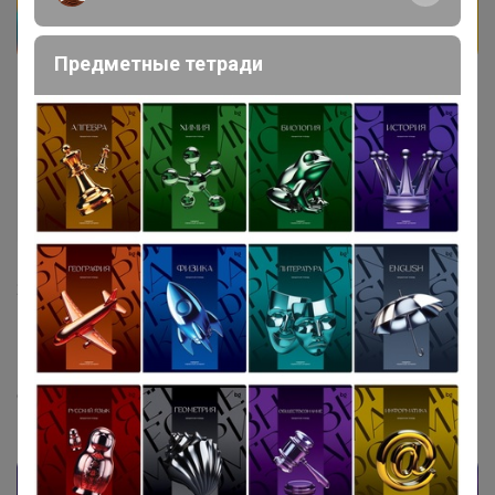
Предметные тетради
Бонифаций
Серебряный организатор
24 января, 2023 16:41
ЮлияО
, Добрый день развоз вторник-среда и
пятница-суббота. Часть заказов уехала сегодня,
остальное (что на сортировке) уедет завтра.