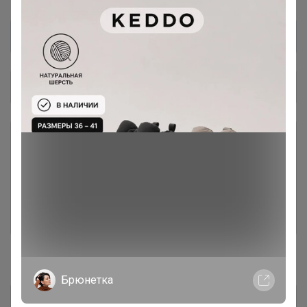
Общий каталог
Ё-батон новый поставщик,
29
первый выкуп!
В первые выкупы нужно собрать минималку и
по вашим заказам подобрать позиции, которые
будем держать в наличии ) После нескольких
выкупов будет как вся закупка )
#В наличии
Брюнетка
Магний все формы
12