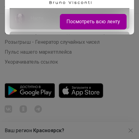
Самое быстрое
_Настя_
Посмотреть всю ленту
Начать зарабатывать с 24-ok
Picabox.ru - Лучшее место для ваших изображений
Школьная классика - лоферы для
Розыгрыш - Генератор случайных чисел
девочки из натуральной кожи, 820
рублей
Пульс нашего маркетплейса
Укорачиватель ссылок
Ваш регион
Красноярск?
Продолжая использовать этот сайт и нажимая кнопку
«Принять», вы даёте согласие на обработку файлов