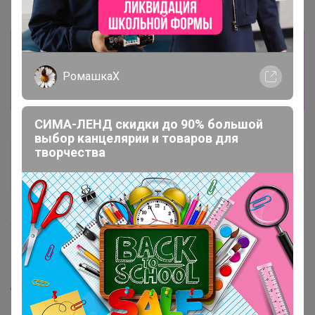
Информация о заказах доступна
лишь членам клуба
РомашкаХ
Показать
СИМА-ЛЕНД скидки до 90% большой
выбор канцелярии и товаров для
творчества
Любовь Кравцова
Виртуоз СП
23 января, 2023 09:17
Бонифаций
, здравствуйте. Если есть в наличии,
включите пожалуйста в счёт, сразу оплачу. Можно
будет в первый развоз попасть?