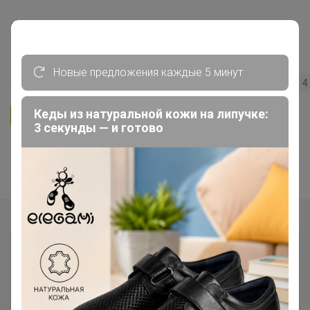
Витамины и Питание для Спорта/
Фитнеса без рекламного обмана!
Новые предложения каждые 5 минут
201
5.0
63.5K
49.6K
3.4K
4
Кеды из натуральной кожи на липучке:
Ответить
3 секунды — и готово
1
2
Показаны записи
1-10
из
12
.