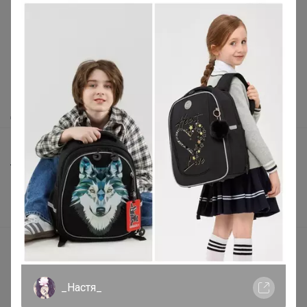
Как здесь все устроено?
Как сделать заказ?
Как получить?
Доставка
Шоурумы
Торговые марки
Наша команда
В наличии
Подарочные сертификаты
Реклама на сайте
_Настя_
Поставщикам