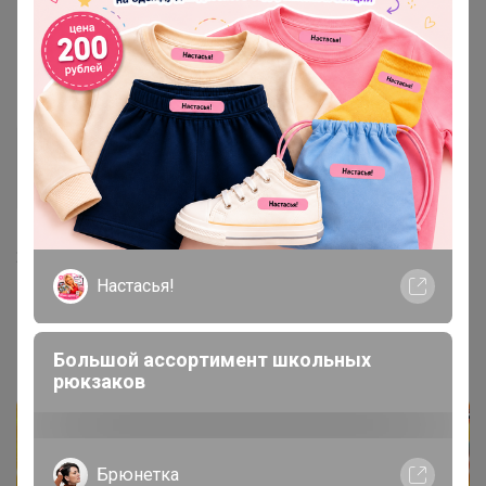
ЮлияО
Кандидат в магистры
24 января, 2023 16:26
Настасья!
Бонифаций
, добрый день! Подскажите, пожалуйста,
когда ближайший развоз планируется?
Большой ассортимент школьных
рюкзаков
Брюнетка