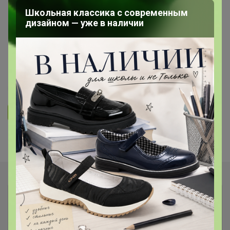
ОДЕЖДА ДЛЯ ДЕТЕЙ
Школьная классика с современным
дизайном — уже в наличии
"HAPPY LAMA" - КАРНАВАЛЬНЫЕ
КОСТЮМЫ! Одежда от 56 - 164
размера! Распродажа!
42
1.9K
5.9K
239
8
Ответить
Показаны записи
1-4
из
4
.