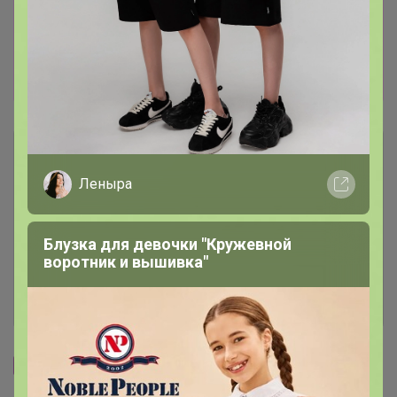
поставщик просто мега затянул отправку из-
за карнавальных костюмов! Наконец- то нам
отправляет наш заказ. Прошу прощения за
данную ситуацию.
Описание
Леныра
Условия участия
Блузка для девочки "Кружевной
Ключевые даты
воротник и вышивка"
История проведённых выкупов
Cтраничка организатора