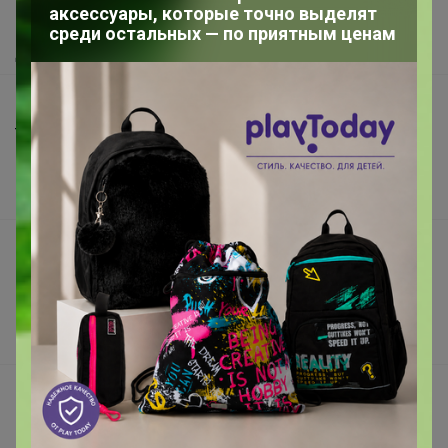
аксессуары, которые точно выделят
Как получить?
среди остальных — по приятным ценам
Доставка
Шоурумы
Торговые марки
Наша команда
В наличии
Подарочные сертификаты
Реклама на сайте
Поставщикам
Вакансии
support@24-ok.ru
Написать в поддержку