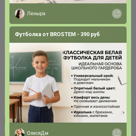
Леныра
Футболка от BROSTEM - 390 руб
Сбор заказов в данной закупке
завершен.
К сожалению организатор еще не открыл
новую. Подпишитесь на новости закупки,
чтобы быть в курсе её открытия!
Артемида
Подписаться на закупку
394
ОлесяДм
Подписаться на организатора
1.7K