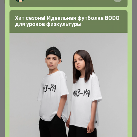
Хит сезона! Идеальная футболка BODO
В архиве
Собрано
для уроков физкультуры
—
62 %
~ 8 дней
Ожидание
Пристрой
1 лот
Комментарии к лотам
239
Отзывы участников
443
Новости
Прямая оплата! Уважаемые участники,