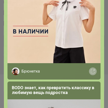
Другие СП организатора Артемида
Сайт закупки
Размерная сетка
Хиты продаж
Брюнетка
BODO знает, как превратить классику в
любимую вещь подростка
Информация о заказах доступна
лишь членам клуба