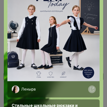
Чтобы ответить или задать вопрос
необходимо авторизоваться на сайте
Это займет меньше минуты
Войти
Зарегистрироваться
Реклама
Леныра
Как здесь все устроено?
Как сделать заказ?
Стильные школьные рюкзаки и