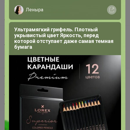
Защита покупателя
Леныра
Помощь
О нас
Ультрамягкий грифель. Плотный
Все предложения
укрывистый цвет Яркость, перед
которой отступает даже самая темная
Анонсы
бумага
Новости
Поддержка альпак
Самое выгодное
Хиты продаж
Самое желанное
Самое быстрое
Начать зарабатывать с 24-ok
Picabox.ru - Лучшее место для ваших изображений