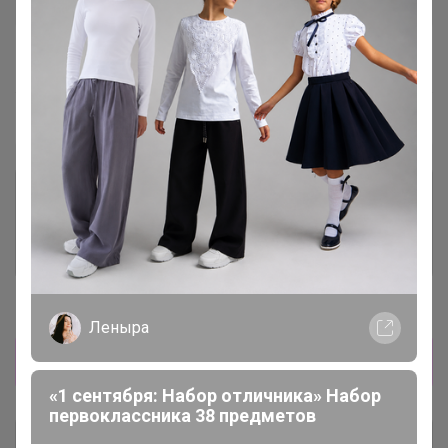
В архиве
Собрано
—
100 %
~ 4 дня
Ожидание
Комментарии к лотам
3.7K
Отзывы участников
12K
Новости
Леныра
Прямая оплата!
«1 сентября: Набор отличника» Набор
первоклассника 38 предметов
Описание