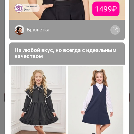
Чтобы ответить или задать вопрос
Брюнетка
необходимо авторизоваться на сайте
Это займет меньше минуты
На любой вкус, но всегда с идеальным
качеством
Войти
Зарегистрироваться
Реклама
Как здесь все устроено?
Как сделать заказ?