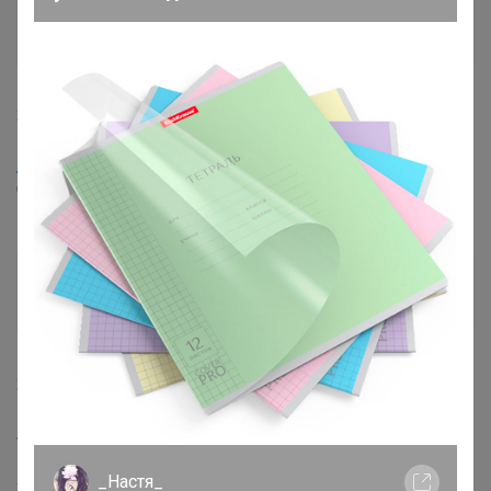
ТатьянаVS
Виртуоз СП
24 октября, 2022 12:28
Artemida
, подскажите до второго ноября в ЦР
Черёмушки приедет?
Артемида
Бронзовый организатор
1
24 октября, 2022 12:39
ТатьянаVS
, здравствуйте
развоз данной закупки
_Настя_
3 ноября