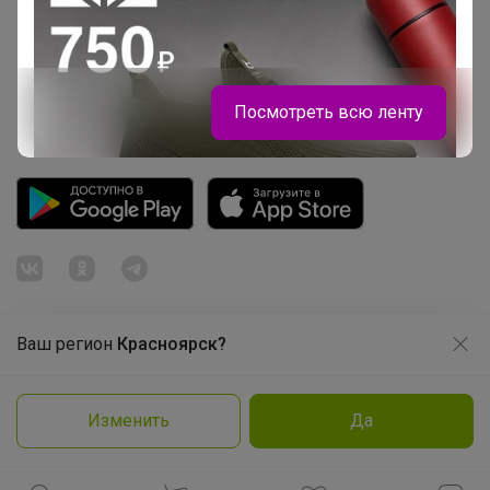
Розыгрыш - Генератор случайных чисел
Пульс нашего маркетплейса
Укорачиватель ссылок
Посмотреть всю ленту
Ваш регион
Красноярск?
Продолжая использовать этот сайт и нажимая кнопку
«Принять», вы даёте согласие на обработку файлов
© ООО "Лявита", ОГРН 1122468054070, 2012 - 2026
cookie
Политика конфиденциальности
Брюнетка
Изменить
Да
Cоглашение пользователя
Подробнее
Принять
Именные термонаклейки на одежду