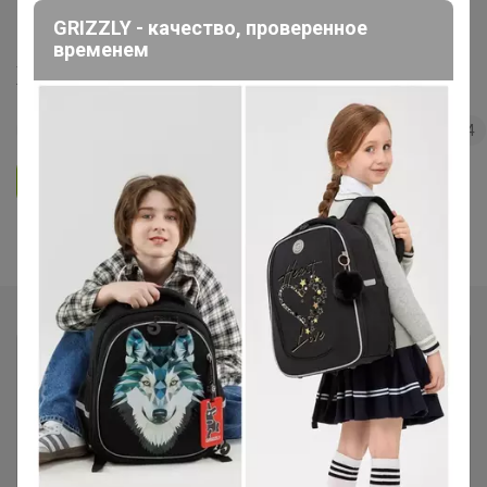
GRIZZLY - качество, проверенное
"Сыры, сливки по сказочной цене!"
временем
Холодильник
77
5.0
35.7K
36.3K
3.7K
4
Ответить
Показаны записи
1-5
из
5
.