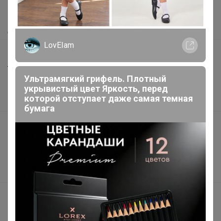
Как получить?
Доставка
LovEIam
Шоурумы
Торговые марки
Ультрамягкий грифель. Плотный
Наша команда
укрывистый цвет Яркость, перед
которой отступает даже самая темная
В наличии
бумага
Подарочные сертификаты
Реклама на сайте
Поставщикам
Вакансии
support@24-ok.ru
Написать в поддержку