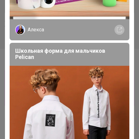
Хиты продаж
Алекса
Школьная форма для мальчиков
Pelican
Информация о заказах доступна
лишь членам клуба
Показать
Артемида
Бронзовый организатор