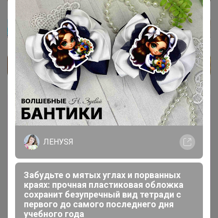
Каталог
Карнавальные костюмы
ЛЕНУSЯ
Забудьте о мятых углах и порванных
краях: прочная пластиковая обложка
сохранит безупречный вид тетради с
первого до самого последнего дня
учебного года