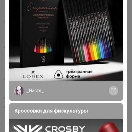
Защита покупателя
Помощь
О нас
Все предложения
Анонсы
Новости
Поддержка альпак
Самое выгодное
Хиты продаж
_Настя_
Самое желанное
Самое быстрое
Кроссовки для физкультуры
Начать зарабатывать с 24-ok
Picabox.ru - Лучшее место для ваших изображений