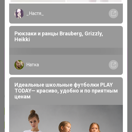
_Настя_
Рюкзаки и ранцы Brauberg, Grizzly,
Heikki
Сбор заказов в данной закупке
завершен
Натка
Перейти к текущей закупке
Идеальные школьные футболки PLAY
TODAY— красиво, удобно и по приятным
Артемида
ценам
Подписаться на закупку
893
Подписаться на организатора
1.7K