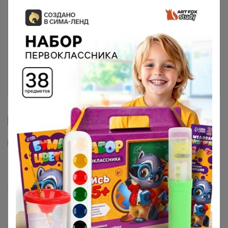
Условия участия
Ключевые даты
История проведённых выкупов
Cтраничка организатора
Другие СП организатора Артемида
Торговые марки
Puratos™
Италика™
Чудское озеро™
Sen Soy™
COOKING™
Dolce-Rosa™
Баринофф™