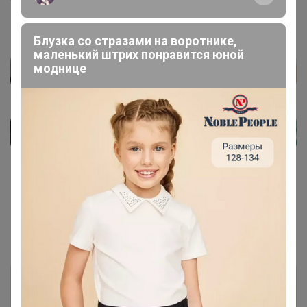
Блузка со стразами на воротнике,
маленький штрих понравится юной
моднице
Показаны записи
1-5
из
5
.