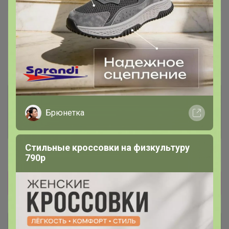
В архиве
Собрано
—
62 %
~ 4 дня
Ожидание
Комментарии к лотам
3.7K
Брюнетка
Отзывы участников
12K
Стильные кроссовки на физкультуру
Новости
790р
Прямая оплата!
Описание