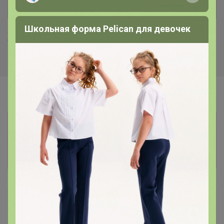
Школьная форма Pelican для девочек
Хиты продаж
Информация о заказах доступна
лишь членам клуба
Показать
Артемида
Бронзовый организатор