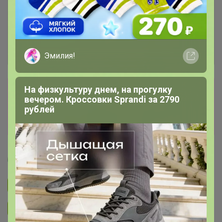
Эмилия!
Сбор заказов в данной закупке
На физкультуру днем, на прогулку
вечером. Кроссовки Sprandi за 2790
завершен
рублей
Перейти к текущей закупке
Артемида
Подписаться на закупку
893
Подписаться на организатора
1.7K