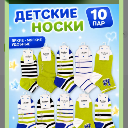
Морепродукты и не только с
быстрой доставкой!
13
5.0
35.7K
36.3K
3.7K
4
Ответить
Показаны записи
1-3
из
3
.