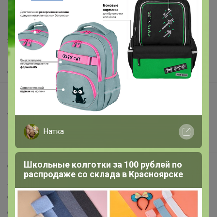
support@24-ok.ru
Написать в поддержку
Защита покупателя
Помощь
О нас
Все предложения
Анонсы
Новости
Натка
Поддержка альпак
Школьные колготки за 100 рублей по
Самое выгодное
распродаже со склада в Красноярске
Хиты продаж
Самое желанное
Самое быстрое