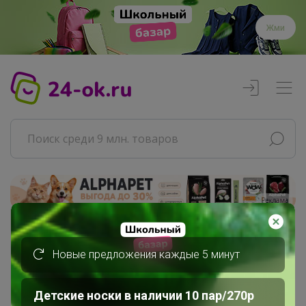
Жми
Реклама
Главная
Новые предложения каждые 5 минут
Совместные покупки
АРХИВ СП
Продукты
Детские носки в наличии 10 пар/270р