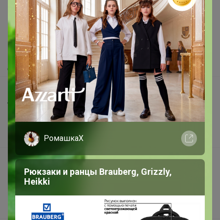
Как здесь все устроено?
Как сделать заказ?
Как получить?
Доставка
Шоурумы
Торговые марки
Наша команда
В наличии
РомашкаХ
Подарочные сертификаты
Рюкзаки и ранцы Brauberg, Grizzly,
Реклама на сайте
Heikki
Поставщикам
Вакансии