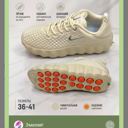
Условия участия
Ключевые даты
История проведённых выкупов
Cтраничка организатора
Другие СП организатора Артемида
Торговые марки
Puratos™
Италика™
Чудское озеро™
Sen Soy™
COOKING™
Dolce-Rosa™
Баринофф™
Эмилия!