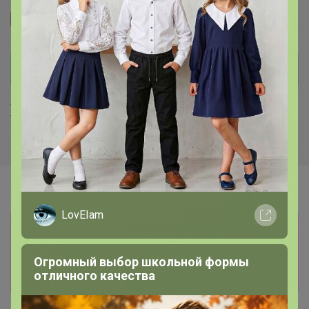
Размерная сетка
Хиты продаж
LovEIam
Информация о заказах доступна
лишь членам клуба
Огромный выбор школьной формы
Показать
отличного качества