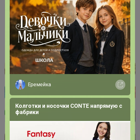
Артемида
Бронзовый организатор
1 сентября, 2022 22:02
Еремейка
Колготки и носочки CONTE напрямую с
фабрики