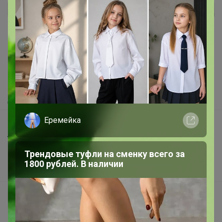
Реклама
Как здесь все устроено?
Как сделать заказ?
Как получить?
Доставка
Еремейка
Шоурумы
Торговые марки
Трендовые туфли на сменку всего за
Наша команда
1800 рублей. В наличии
В наличии
Подарочные сертификаты
Реклама на сайте