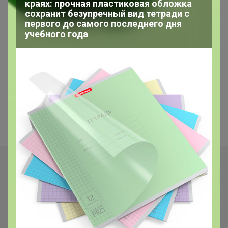
ОДЕЖДА ДЛЯ ДЕТЕЙ
краях: прочная пластиковая обложка
сохранит безупречный вид тетради с
первого до самого последнего дня
"HAPPY LAMA" - Стильный ребенок
учебного года
- счастливая мама! РАСПРОДАЖА!
39
1.9K
5.9K
239
8
Ответить
Показаны записи
1-3
из
3
.