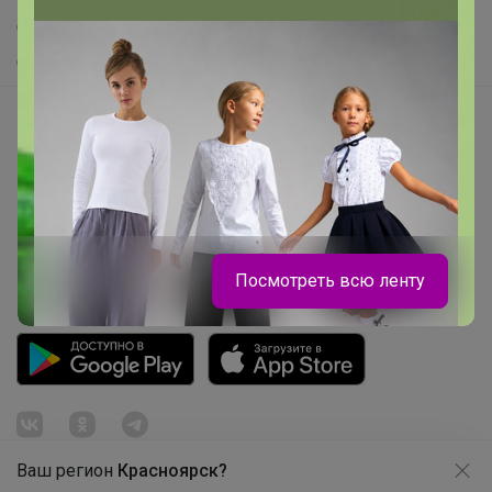
Самое желанное
Самое быстрое
Начать зарабатывать с 24-ok
Picabox.ru - Лучшее место для ваших изображений
Розыгрыш - Генератор случайных чисел
Пульс нашего маркетплейса
Укорачиватель ссылок
Посмотреть всю ленту
Ваш регион
Красноярск?
Продолжая использовать этот сайт и нажимая кнопку
Леныра