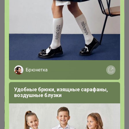
Прямая оплата!
Описание
Условия участия
Ключевые даты
Брюнетка
История проведённых выкупов
Удобные брюки, изящные сарафаны,
воздушные блузки
Cтраничка организатора
Другие СП организатора Артемида
Сайт закупки