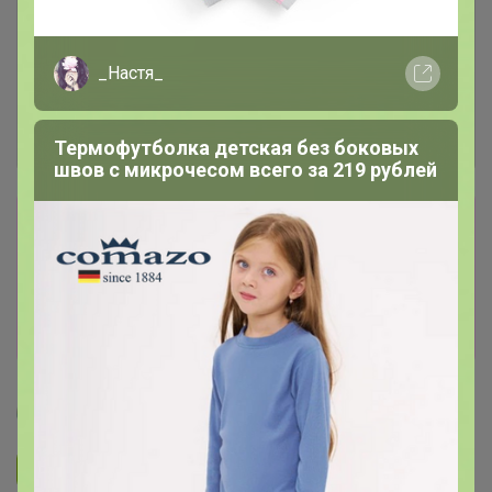
_Настя_
Термофутболка детская без боковых
швов с микрочесом всего за 219 рублей
Сбор заказов в данной закупке
завершен.
К сожалению организатор еще не открыл
новую. Подпишитесь на новости закупки,
чтобы быть в курсе её открытия!
Артемида
Подписаться на закупку
394