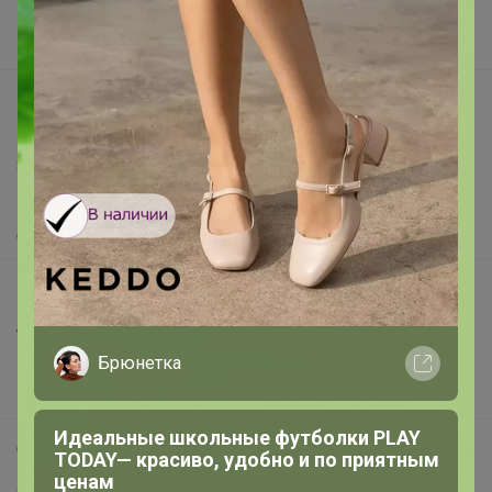
Поставщикам
Вакансии
support@24-ok.ru
Написать в поддержку
Защита покупателя
Помощь
О нас
Все предложения
Анонсы
Новости
Брюнетка
Поддержка альпак
Идеальные школьные футболки PLAY
Самое выгодное
TODAY— красиво, удобно и по приятным
ценам
Хиты продаж