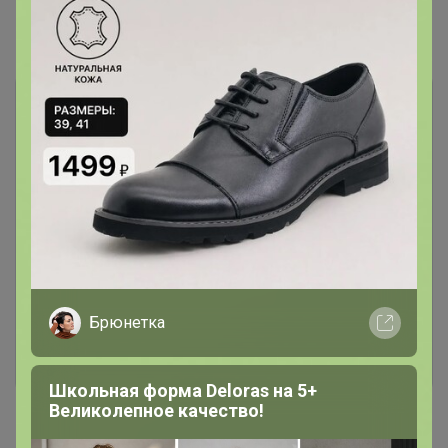
Показаны записи
1-3
из
3
.
Чтобы ответить или задать вопрос
необходимо авторизоваться на сайте
Это займет меньше минуты
Брюнетка
Войти
Зарегистрироваться
Школьная форма Deloras на 5+
Великолепное качество!