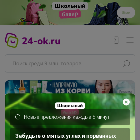
Жми
Реклама
Главная
Новые предложения каждые 5 минут
Совместные покупки
АРХИВ СП
ДЕТСКИЕ СП
Забудьте о мятых углах и порванных