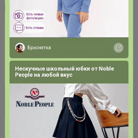
Подписаться на организатора
1.7K
В архиве
Собрано
—
59 %
Брюнетка
~ 8 дней
Ожидание
Нескучные школьный юбки от Nоblе
Пристрой
1 лот
Реoplе на любой вкус
Комментарии к лотам
239
Отзывы участников
443
Новости