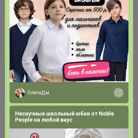
В архиве
Собрано
—
81 %
~ 15 дней
Ожидание
Пристрой
1 лот
Комментарии к лотам
1.1K
Отзывы участников
1.7K
ОлесяДм
Новости
Нескучные школьный юбки от Nоblе
Реoplе на любой вкус
Прямая оплата!