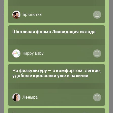
Изготовление ППР электрика,кровля (кап.ремонты)
!!!
.
89080165050
Еремейка
prostokira
«1 сентября: Набор отличника» Набор
Великий магистр
первоклассника 38 предметов
1
17 августа, 2022 15:06
arabella.ru/catalog/aksessuary-/galstuki/greg_poly...
prostokira
Великий магистр