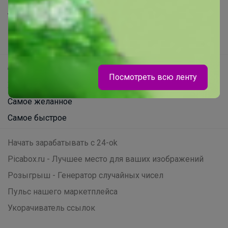
Все предложения
Анонсы
Новости
Поддержка альпак
Посмотреть всю ленту
Самое выгодное
Хиты продаж
Самое желанное
Самое быстрое
Брюнетка
Начать зарабатывать с 24-ok
Футболка для девочки Лапша
Picabox.ru - Лучшее место для ваших изображений
Розыгрыш - Генератор случайных чисел
Пульс нашего маркетплейса
Укорачиватель ссылок