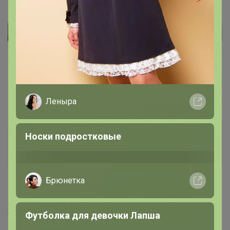
Брюнетка
Рубашки, поло, жилеты для мальчиков
до 188 размера
SvetlanaBelova
Магистр
1
15 августа, 2022 10:41
Спасибо. Очень хорошо. Надеюсь что так и будет.