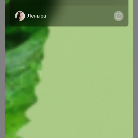
1
17 августа, 2022 15:08
arabella.ru/catalog/aksessuary-/galstuki/greg_poly...
1
2
Показаны записи
1-10
из
18
.
Чтобы ответить или задать вопрос
belkakrsk