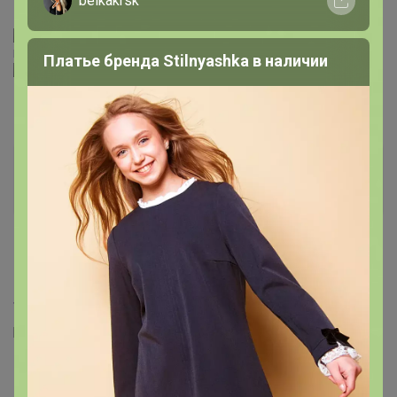
нужен на подарок к 9 сентября. Успеет прийти?
Брюнетка
Изготовление ППР электрика,кровля (кап.ремонты)
!!!
.
89080165050
Туфли на сменку для мальчика
Артемида
Бронзовый организатор
15 августа, 2022 09:58
SvetlanaBelova
, Здравствуйте
ориентировочно
развоз будет 8 сентября, может получиться пораньше,
все зависит от транспортной