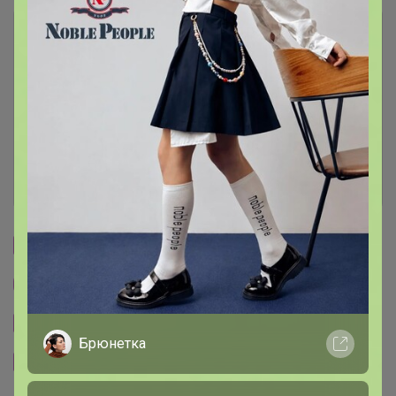
Описание
Условия участия
Ключевые даты
История проведённых выкупов
Cтраничка организатора
Другие СП организатора Артемида
Сайт закупки
Брюнетка
Размерная сетка