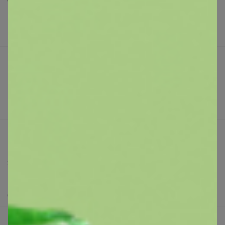
Торговые марки
Наша команда
В наличии
Подарочные сертификаты
Реклама на сайте
Леныра
Поставщикам
Вакансии
Носки подростковые
support@24-ok.ru
Написать в поддержку
Защита покупателя
Помощь
О нас