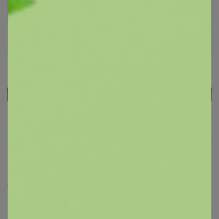
необходимо авторизоваться на сайте
Это займет меньше минуты
Платье бренда Stilnyashka в наличии
Войти
Зарегистрироваться
Реклама
Как здесь все устроено?
Как сделать заказ?
Как получить?
Доставка
Шоурумы