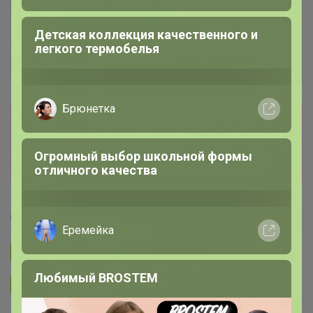
Детская коллекция качественного и
легкого термобелья
Брюнетка
Сбор заказов в данной закупке
завершен
Огромный выбор школьной формы
Перейти к текущей закупке
отличного качества
Артемида
Еремейка
Подписаться на закупку
1.3K
Любимый BROSTEM
Подписаться на организатора
1.7K