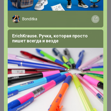
Bonditka
ErichKrause. Ручка, которая просто
пишет всегда и везде
Скидка
Скидка
680р
480р
Футболка мужская короткий
TS521 (т.бирюза) Футболка
рукав GREG G145-RD-6025
мужская короткий рукав
(серый)
Самые желанные