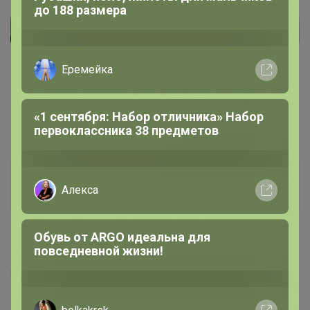
Кеды из натуральной кожи на липучке:
3 секунды — и готово
SvetlanaBelova
Магистр
15 августа, 2022 09:46
Здравствуйте. Подскажите участвую в этой закупке
первый раз. Долго собирается и идёт? Мне ремень