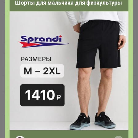
Шорты для мальчика для физкультуры
Торговые марки
GREG™
BERTHIER™
T-lab™
KATHARINA KROSS™
Общий каталог
*** РАСПРОДАЖА ***
162
#Аксессуары
Бабочки
248