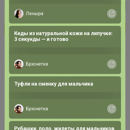
Закупка
36
62
239
8
100 %
В архиве
"HAPPY LAMA" - Стильный ребенок - счастливая
мама! РАСПРОДАЖА!
Стоп 14 августа 2022 г.
Артемида
Леныра