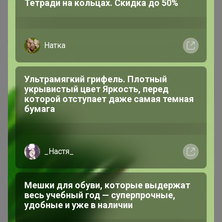
1
17 августа, 2022 15:07
arabella.ru/catalog/aksessuary-/galstuki/greg_poly...
prostokira
Великий магистр
1
17 августа, 2022 15:08
arabella.ru/catalog/aksessuary-/galstuki/greg_poly...
Алекса
prostokira
Обувь от ARGO идеальна для
Великий магистр
повседневной жизни!