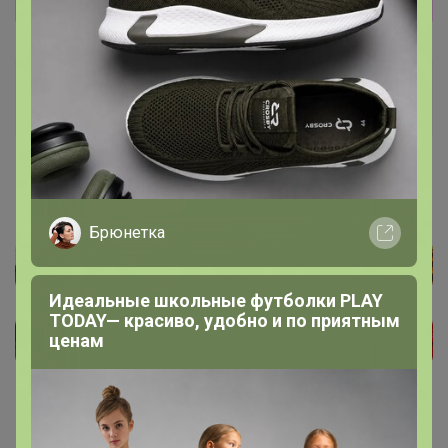
Показать
Артемида
Бронзовый организатор
15 августа, 2022 09:31
Брюнетка
Идеальные школьные футболки PLAY
TODAY— красиво, удобно и по приятным
ценам