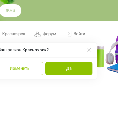
Жми
Красноярск
Форум
Войти
Ваш регион
Красноярск?
Нравится
Заказы
Изменить
Да
и
Команда
Торговые марки
Эксперты