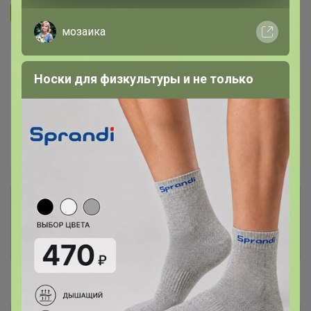
Подписаться на организатора
2.6K
мозаика
В архиве
Собрано
—
100 %
Носки для физкультуры и не только
~ 14 дней
Ожидание
Пристрой
6 лотов
Комментарии к лотам
1.8K
Отзывы участников
9.8K
Новости