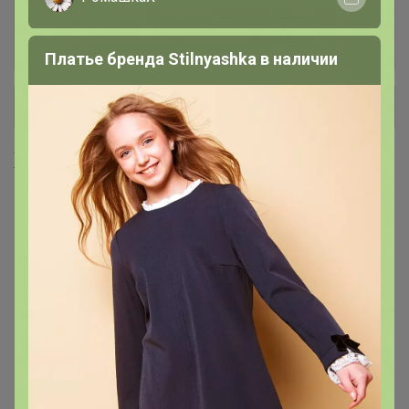
По умолчанию в начале зерновой кофе, потом
молотый. (Мелкий помол для турки, средний
для кофемашины)
Платье бренда Stilnyashka в наличии
+ Ещё 5 каталогов
Хиты продаж