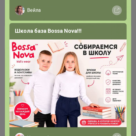
Кофе в капсулах и дрип-пакетах
5
Вейла
В НАЛИЧИИ И ПОД ЗАКАЗ -
Дрипы доступны к заказу!
Школа база Bossa Nova!!!
#1. Свежеобжаренный кофе
Кофе в наличии у организатора в
27
Красноярске! Без ожидания!
Если в заказе позиция из этого
каталога она выдается сразу!
Если нужно заказ отправить
вместе с позициями под заказ -
напишите комментарий к заказу
"отправить все вместе"
Если вы заказали из этого каталога, то в счет
включается сразу и идет в ближайший развоз.
Если хотите, чтобы заказ пришел вместе с
позициями под заказ (не делить) то подпишите
комментарий к заказу "отправить вместе"