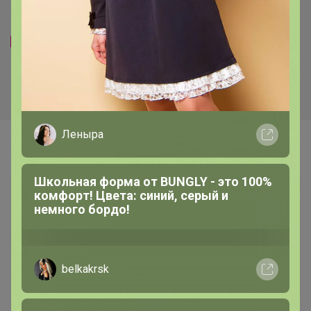
Хит
Хит
1 590р
1 350р
-24%
2 081р
-40%
2 260р
Кофе Грильяж Карамель с
Кофе Бленд Континенталь
орешками 1000г, Зерно
(Попкорн с карамелью)
1000г, Зерно
Леныра
Самые желанные
Школьная форма от BUNGLY - это 100%
комфорт! Цвета: синий, серый и
немного бордо!
belkakrsk