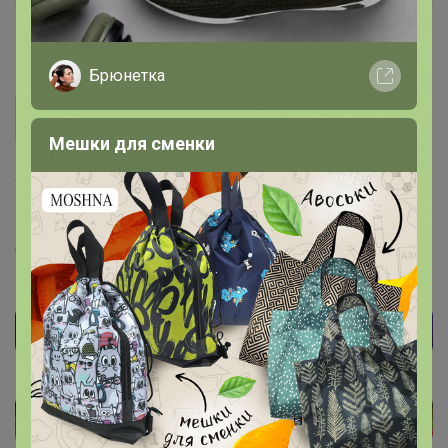
15 августа, 2022 13:00
Брюнетка
piggy
Попробовала пробник - зерновой "Грильяж". Очень
Мешки для сменки
понравился, заметный ореховый аромат и вкус.
Здравсвуйте! Да он такой )) Можете к лоту
Кофе получился крепкий
комментарий оставить, чтобы другим людям было
проще определиться. (подскажите еще каким
способом его готовили, это тоже очень важно )