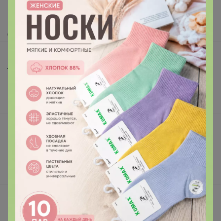
Как получить?
Доставка
Шоурумы
Торговые марки
Наша команда
В наличии
Подарочные сертификаты
Реклама на сайте
Поставщикам
Вакансии
support@24-ok.ru
Написать в поддержку