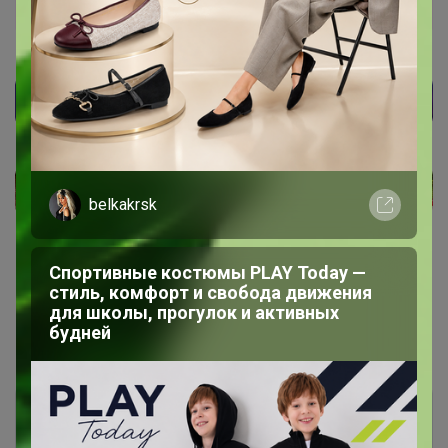
России! В наличии! Изучаем и Пробуем всю
кофейную географию! 20 призов на пробу среди
участников закупки!
belkakrsk
Спортивные костюмы PLAY Today —
стиль, комфорт и свобода движения
для школы, прогулок и активных
будней
Показаны записи
1-6
из
6
.