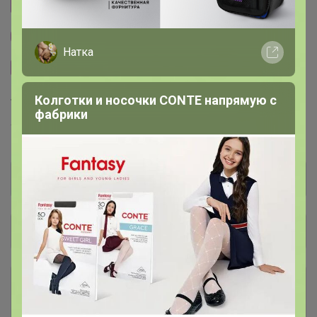
Cтраничка организатора
Другие СП организатора Бонифаций
Натка
Сайт закупки
Колготки и носочки CONTE напрямую с
Торговые марки
фабрики
Torrefacto™
Общий каталог
Шоколадно-ореховые пасты В
6
НАЛИЧИИ и ПОД ЗАКАЗ