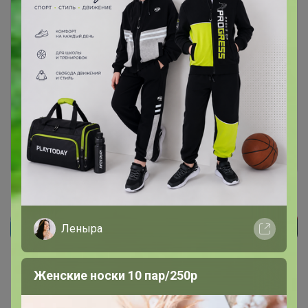
Чтобы ответить или задать вопрос
необходимо авторизоваться на сайте
Это займет меньше минуты
Войти
Зарегистрироваться
Леныра
Реклама
Женские носки 10 пар/250р
Как здесь все устроено?
Как сделать заказ?