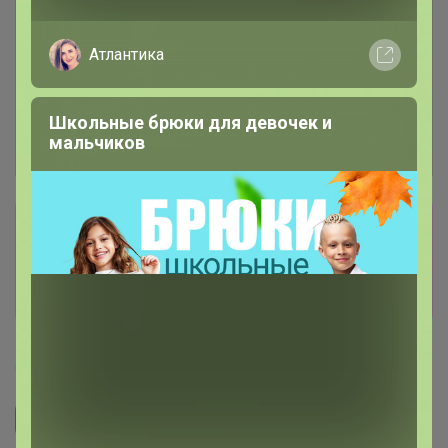
Атлантика
Школьные брюки для девочек и
мальчиков
Сбор заказов в данной закупке
завершен
Перейти к текущей закупке
Бонифаций
Подписаться на закупку
1.5K