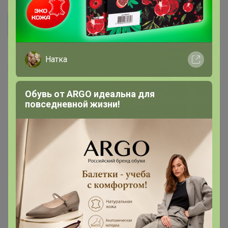
NOA71
Доброе утро, давно нет в продаже Гвальвадор Эль-
Чоколате. Может есть что-то по вкусу схожее?
24-ok.ru/purchase/494380/catalog/268637
Натка
24-ok.ru/purchase/494380/catalog/268637
24-ok.ru/purchase/494380/catalog/68965
Обувь от ARGO идеальна для
повседневной жизни!
‌Вот эти будут близки к нему )
Лот
2
661
10
101
1 707р
2 272р
Кофе Сухой Закон 1000г, Зерно
Стоп 09 августа
Звездная кофемания от ТОП обжарщиков