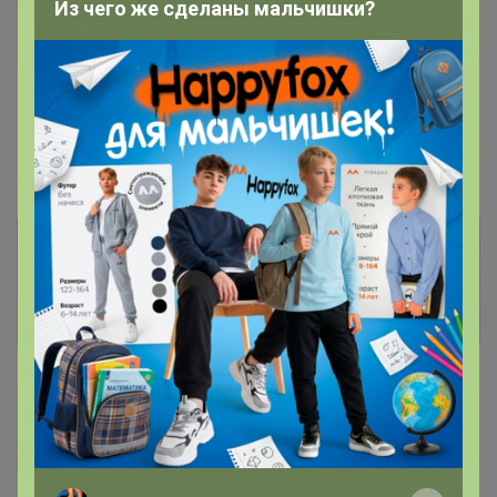
Из чего же сделаны мальчишки?
Хит
Скидка
475р
1 780р
-9%
1 961р
Кофе Грильяж карамель с
орешками 250г, Зерно
Кофе Эфиопия Амхара 4
Айеху 1000г, ЗЕРНО
Информация о заказах доступна
лишь членам клуба
Показать
piggy
Магистр