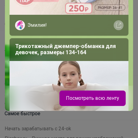
Защита покупателя
Помощь
О нас
Эмилия!
Все предложения
Трикотажный джемпер-обманка для
Анонсы
девочек, размеры 134-164
Новости
Поддержка альпак
Самое выгодное
Хиты продаж
Посмотреть всю ленту
Самое желанное
Самое быстрое
Начать зарабатывать с 24-ok