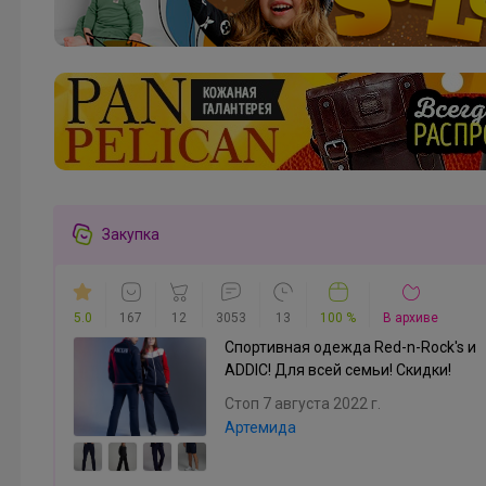
_Настя_
Челси на девочку, демисезон
Закупка
5.0
167
12
3053
13
100 %
В архиве
Спортивная одежда Red-n-Rock's и
ADDIC! Для всей семьи! Скидки!
Стоп 7 августа 2022 г.
Артемида