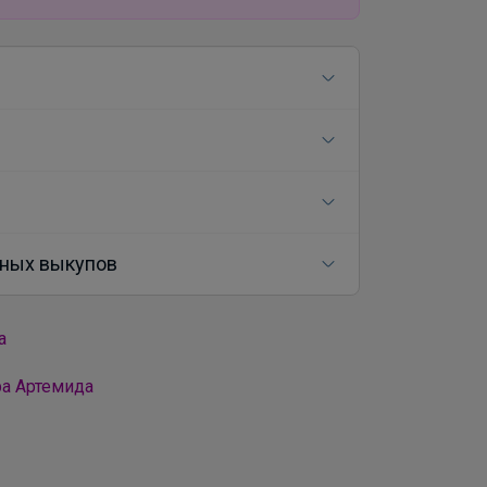
ных выкупов
а
ра Артемида