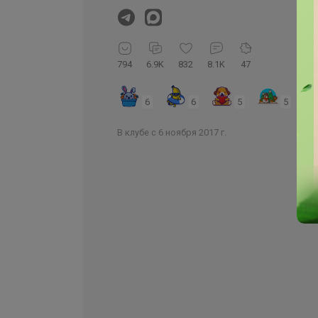
794
6.9K
832
8.1K
47
6
6
5
5
В клубе с 6 ноября 2017 г.