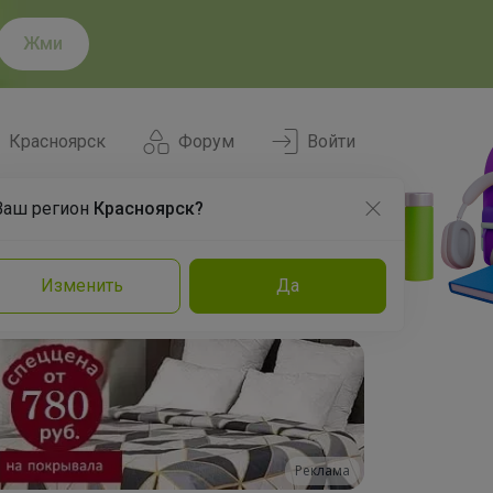
Жми
Красноярск
Форум
Войти
Ваш регион
Красноярск?
Нравится
Заказы
Изменить
Да
и
Команда
Торговые марки
Эксперты
Реклама