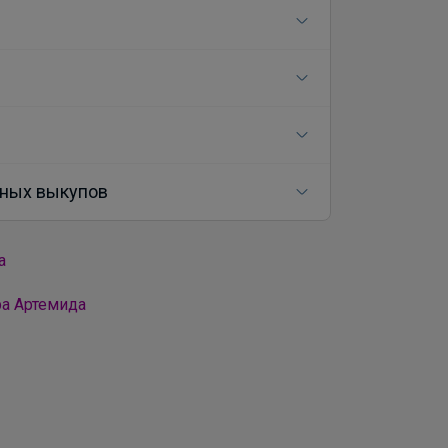
ных выкупов
а
ра Артемида