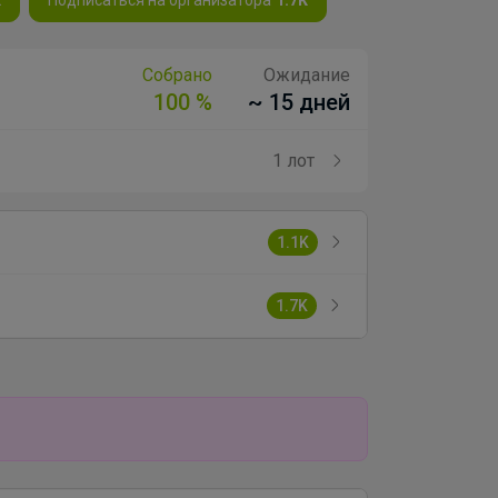
Собрано
Ожидание
100 %
~ 15 дней
1 лот
1.1K
1.7K