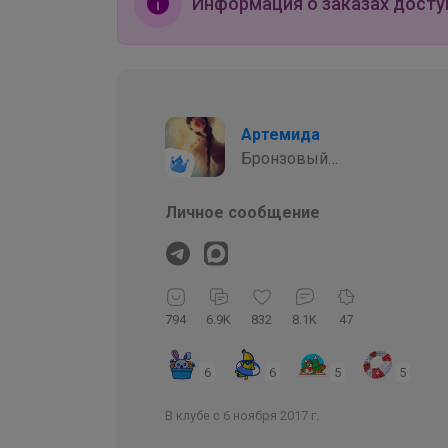
Информация о заказах досту
Артемида
Бронзовый
организатор
Личное сообщение
794
6.9K
832
8.1K
47
6
6
5
5
В клубе с 6 ноября 2017 г.