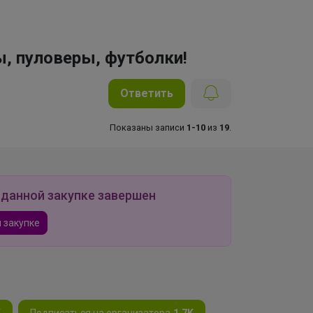
, пуловеры, футболки!
Ответить
Показаны записи
1-10
из
19
.
 данной закупке завершен
 закупке
K
Подписаться на организатора
1.7K