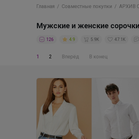
Главная
Совместные покупки
АРХИВ 
Мужские и женские сорочки
126
4.9
5.9K
47.1K
1
2
Вперёд
В конец