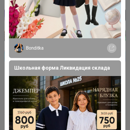
Bonditka
Школьная форма Ликвидация склада
jlatan
Виртуоз СП
23 июля, 2022 21:46
Glamkat
, дд подскажите больше закупки с янтарём не