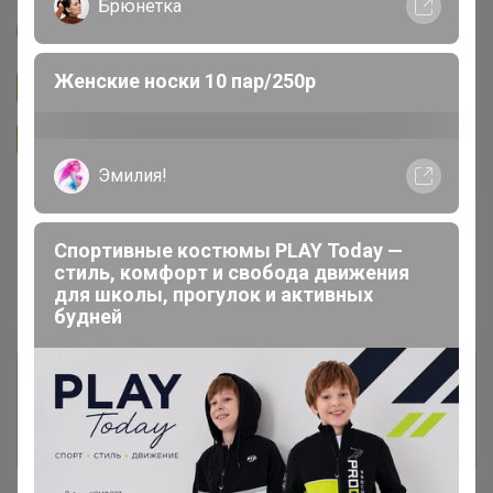
Брюнетка
Glamkat
Женские носки 10 пар/250р
Подписаться на закупку
718
Подписаться на организатора
4.9K
Эмилия!
В архиве
Собрано
—
100 %
Спортивные костюмы PLAY Today —
стиль, комфорт и свобода движения
для школы, прогулок и активных
~ 9 дней
Ожидание
будней
Комментарии к лотам
677
Отзывы участников
523