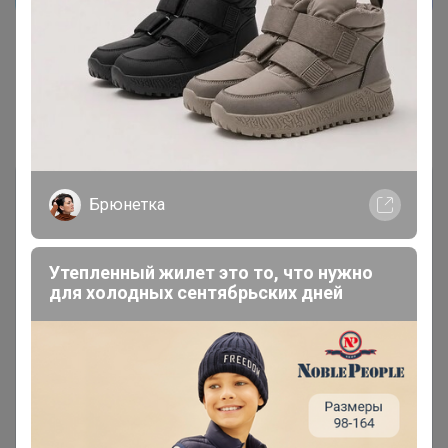
Показаны записи
1-8
из
8
.
Брюнетка
Утепленный жилет это то, что нужно
для холодных сентябрьских дней
Чтобы ответить или задать вопрос
необходимо авторизоваться на сайте
Это займет меньше минуты
Войти
Зарегистрироваться