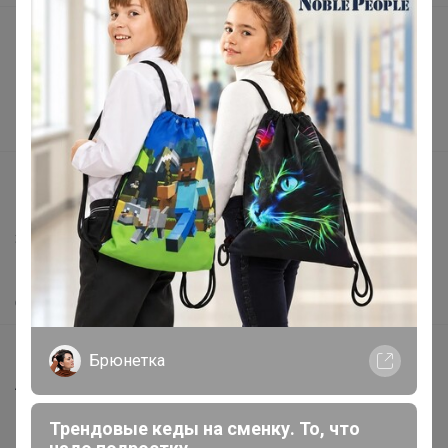
Подарочные сертификаты
Реклама на сайте
Поставщикам
Вакансии
support@24-ok.ru
Написать в поддержку
Защита покупателя
Помощь
О нас
Все предложения
Брюнетка
Анонсы
Новости
Трендовые кеды на сменку. То, что