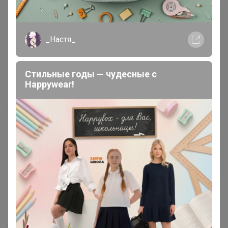
Alisan
Великий магистр
_Настя_
19 июля, 2022 22:43
Стильные годы — чудесные с
Happywear!
Glamkat
, скажите пожалуйста когда ждём закупку? 9
дней прошло уже
Glamkat
Золотой организатор
20 июля, 2022 09:06
Alisan
, в пятницу по цр