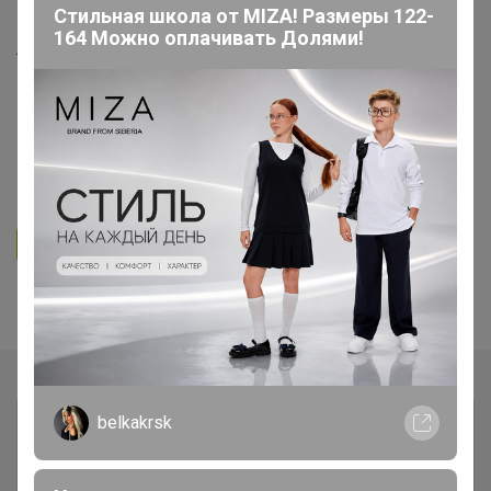
Стильная школа от MIZA! Размеры 122-
164 Можно оплачивать Долями!
ЯНТАРЬ SUNSТОNE AMВЕR -
РАСПРОДАЖА!!! КОЛЛЕКЦИЯ
ЗВЕЗДОЧКИ СЕРДЕЧКИ
ГЕОМЕТРИЯ со СКИДКАМИ
16
886
11.8K
677
9
Ответить
Показаны записи
1-8
из
8
.
belkakrsk