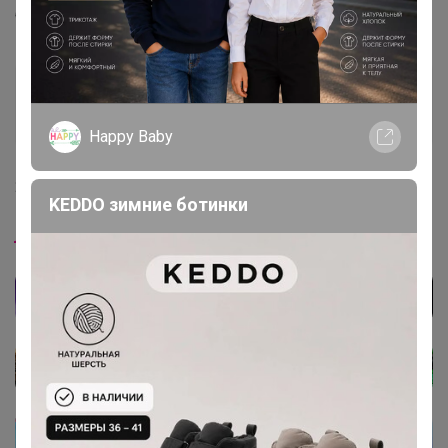
будет?
Glamkat
Золотой организатор
Happy Baby
24 июля, 2022 11:26
KEDDO зимние ботинки
jlatan
, Откроет другой организатор