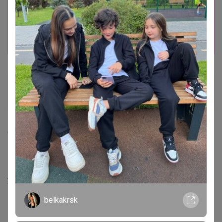
Информация о заказах доступна
лишь членам клуба
Показать
Студентка
Магистр
6 июля, 2022 13:33
Glamkat
, здравствуйте, можно расфиксировать один
мешочек? Написали в ком., что одни серьги не
участвуют, я хотела на подарок в красивой упаковке.
belkakrsk