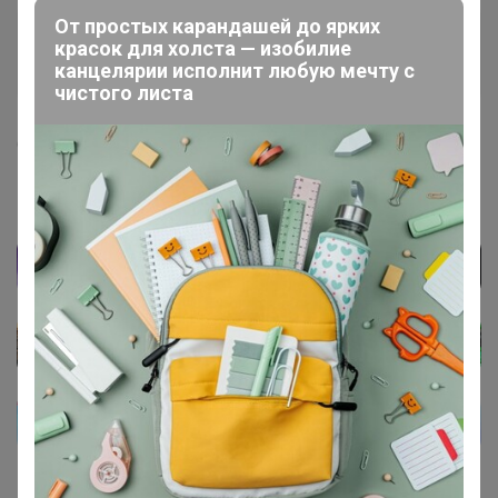
От простых карандашей до ярких
Glamkat
красок для холста — изобилие
Золотой организатор
канцелярии исполнит любую мечту с
чистого листа
6 июля, 2022 13:42
Студентка
, Здравствуйте, ок