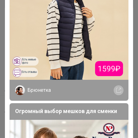
Реклама
Как здесь все устроено?
Как сделать заказ?
Как получить?
Доставка
Брюнетка
Шоурумы
Огромный выбор мешков для сменки
Торговые марки
Наша команда
В наличии