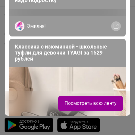
надо подростку
Поддержка альпак
Самое выгодное
Хиты продаж
Эмилия!
Самое желанное
Самое быстрое
Классика с изюминкой - школьные
туфли для девочки TYAGI за 1529
рублей
Начать зарабатывать с 24-ok
Picabox.ru - Лучшее место для ваших изображений
Розыгрыш - Генератор случайных чисел
Пульс нашего маркетплейса
Укорачиватель ссылок
Посмотреть всю ленту