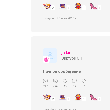
2
1
1
1
В клубе с 24 мая 2014 г.
jlatan
Виртуоз СП
Личное сообщение
437
496
45
49
7
2
1
1
1
В клубе с 24 мая 2014 г.