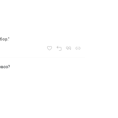
бор."
звоз?