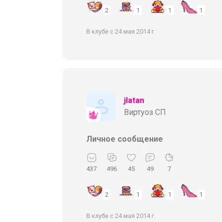
2
1
1
1
В клубе с 24 мая 2014 г.
jlatan
Виртуоз СП
Личное сообщение
437
496
45
49
7
2
1
1
1
В клубе с 24 мая 2014 г.