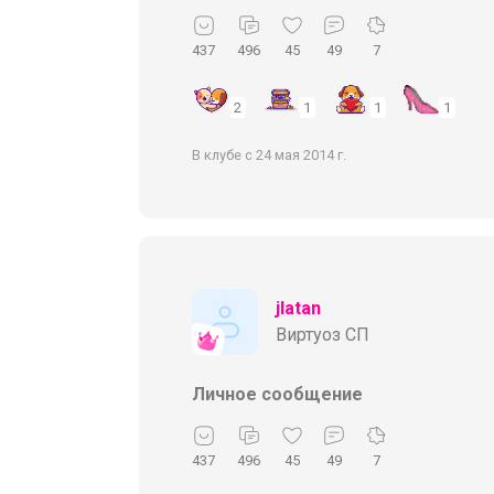
437
496
45
49
7
2
1
1
1
В клубе с 24 мая 2014 г.
jlatan
Виртуоз СП
Личное сообщение
437
496
45
49
7