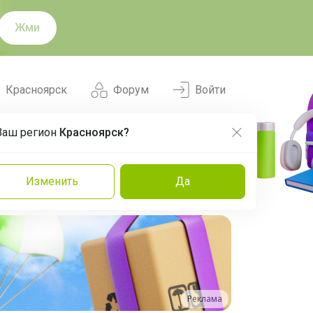
Жми
Красноярск
Форум
Войти
Ваш регион
Красноярск?
Нравится
Заказы
Изменить
Да
и
Команда
Торговые марки
Эксперты
Реклама