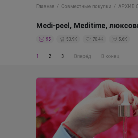
Главная
Совместные покупки
АРХИВ 
Medi-peel, Meditime, люксо
95
53.9K
70.4K
5.6K
1
2
3
Вперёд
В конец