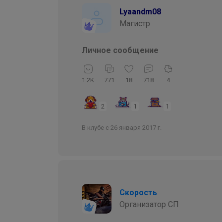
Lyaandm08
Магистр
Личное сообщение
1.2K
771
18
718
4
2
1
1
В клубе с 26 января 2017 г.
Скорость
Организатор СП