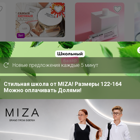
Х
1
Ку
980р
210р
Wa
Новые предложения каждые 5 минут
SP
Крем с эффектом
Чёрная
.
(ж
ботокса Meditime
подкручивающая тушь
Be
Botalinum Concentrate
для ресниц с
11
Стильная школа от MIZA! Размеры 122-164
Care Cream
изогнутой щёточкой
Deoproce Power
Можно оплачивать Долями!
Curling Mascara 10ml