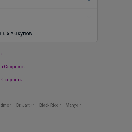
ных выкупов
а
ра Скорость
 Скорость
-time™
Dr. Jart+™
Black Rice™
Manyo™