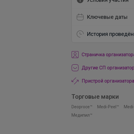
Ключевые даты
История проведён
Cтраничка организатор
Другие СП организато
Пристрой организатора
Торговые марки
Deoproce™
Medi-Peel™
Medi
Медипил™