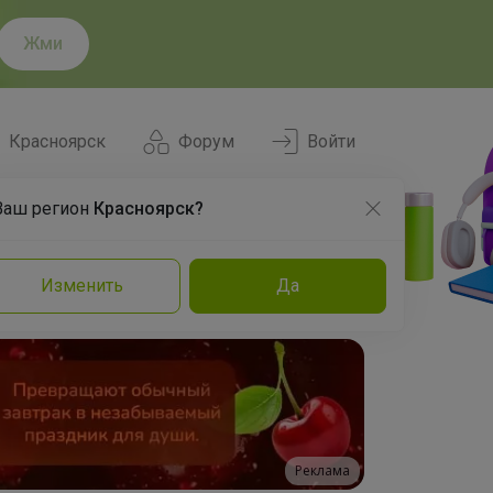
Жми
Красноярск
Форум
Войти
Ваш регион
Красноярск?
Нравится
Заказы
Изменить
Да
и
Команда
Торговые марки
Эксперты
Реклама