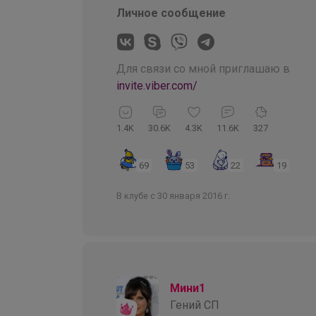
Личное сообщение
Для связи со мной приглашаю в
invite.viber.com/
1.4K
30.6K
4.3K
11.6K
327
69
53
22
19
В клубе с 30 января 2016 г.
Мини1
Гений СП