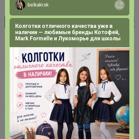
belkakrsk
Колготки отличного качества уже в
наличии — любимые бренды Котофей,
Mark Formelle и Лукоморье для школы
India
Великий магистр
26 июня, 2022 09:51
Добрый день, а есть скребок металический без ручки?
Артемида
Бронзовый организатор