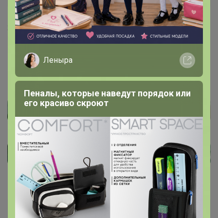
26 июня, 2022 12:16
India
, здравствуйте 🌸 уточню этот момент в
Леныра
понедельник у менеджера 🌸
Пеналы, которые наведут порядок или
его красиво скроют
India