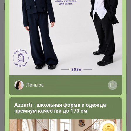
Подписаться на организатора
1.7K
В архиве
Собрано
—
100 %
~ 5 дней
Ожидание
Комментарии к лотам
3.7K
Леныра
Отзывы участников
12K
Новости
Azzarti - школьная форма и одежда
премиум качества до 170 см
Прямая оплата!