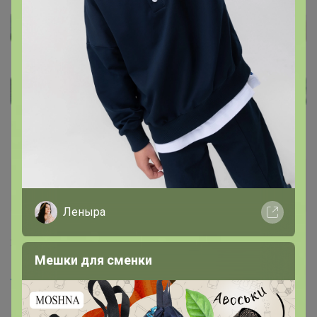
India
Великий магистр
Леныра
28 июня, 2022 23:42
Мешки для сменки
Artemida
, 🤪🤝