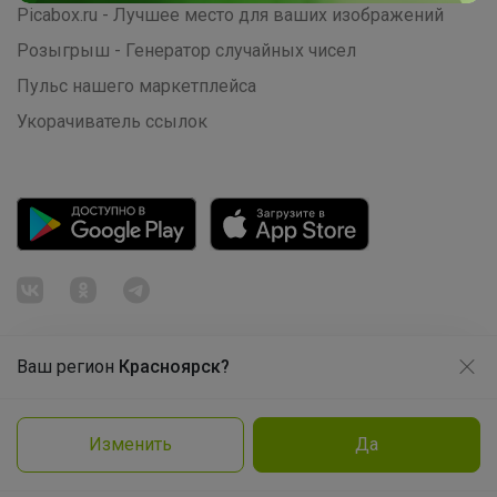
Picabox.ru - Лучшее место для ваших изображений
Школьная форма Ликвидация склада
Розыгрыш - Генератор случайных чисел
Пульс нашего маркетплейса
Укорачиватель ссылок
Ваш регион
Красноярск?
Продолжая использовать этот сайт и нажимая кнопку
«Принять», вы даёте согласие на обработку файлов
© ООО "Лявита", ОГРН 1122468054070, 2012 - 2026
cookie
Happy Baby
Политика конфиденциальности
Изменить
Да
Cоглашение пользователя
Подробнее
Принять
Рюкзаки и ранцы Brauberg, Grizzly,