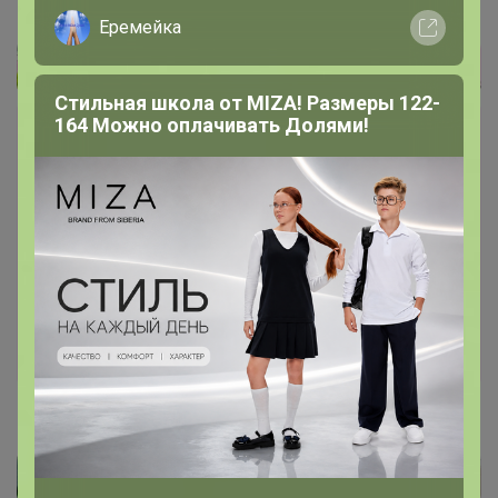
Еремейка
Стильная школа от MIZA! Размеры 122-
164 Можно оплачивать Долями!
Закупка
33
29
239
8
64 %
В архиве
"HAPPY LAMA" - Стильный ребенок - счастливая
мама! РАСПРОДАЖА!
Стоп 22 июня 2022 г.
Артемида