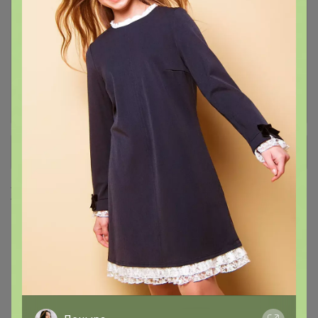
Лапша, макароны, фунчоза
16
Масло кокосовое, оливковое,
4
кунжутное, фритюрное
Мука панировочная, сухари,
7
+ Ещё 28 каталогов
Хиты продаж