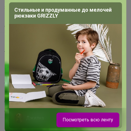
Защита покупателя
Стильные и продуманные до мелочей
рюкзаки GRIZZLY
Помощь
О нас
Все предложения
Анонсы
Новости
Поддержка альпак
Самое выгодное
Хиты продаж
Самое желанное
Самое быстрое
Джилка
Посмотреть всю ленту
Начать зарабатывать с 24-ok