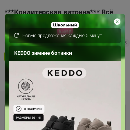
***Кондитерская витрина*** Всё
для кондитеров и любителей
вкусно поесть!
Новые предложения каждые 5 минут
69
5.0
35.7K
36.3K
3.7K
5
KEDDO зимние ботинки
Ответить
1
2
Показаны записи
1-10
из
11
.