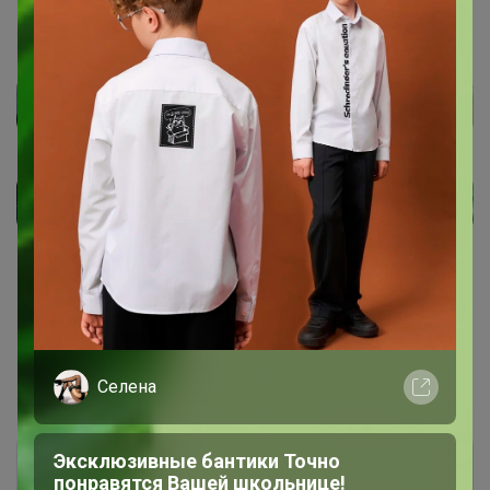
1
2
Показаны записи
1-10
из
11
.
Селена
Эксклюзивные бантики Точно
понравятся Вашей школьнице!