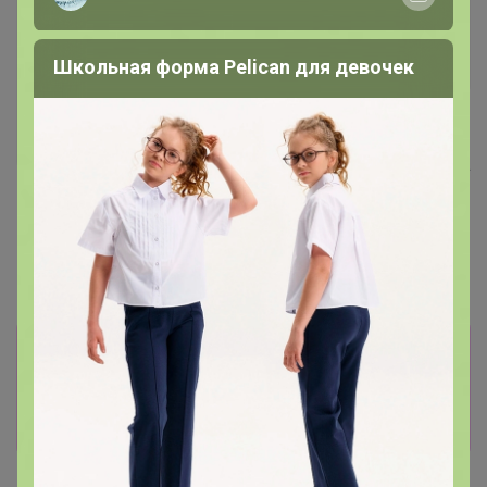
Школьная форма Pelican для девочек
Хит
376р
ТЕГРАЛ МОЙСТ
Хит
ШОКОЛАДНЫЙ КЕЙК смесь
д/шок.кекса 1 кг
83р
Крахмал кукурузный Амилко
1кг
Информация о заказах доступна
лишь членам клуба
Показать