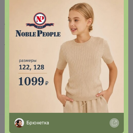
Как сделать заказ?
Как получить?
Доставка
Шоурумы
Торговые марки
Наша команда
В наличии
Подарочные сертификаты
Реклама на сайте
Поставщикам
Вакансии
Брюнетка
support@24-ok.ru
Написать в поддержку