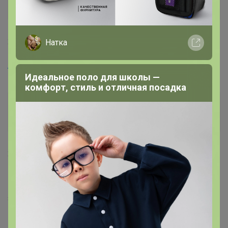
Великий магистр
28 июня, 2022 15:31
Натка
Artemida
, не узнаваои на счет скребка?
Идеальное поло для школы —
комфорт, стиль и отличная посадка
Артемида
Бронзовый организатор
28 июня, 2022 16:31
India
, ой
я конечно забыла, как стыдно
завтра точно узнаю!