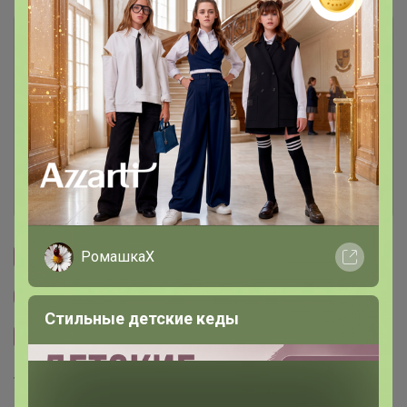
Описание
Условия участия
Ключевые даты
История проведённых выкупов
РомашкаХ
Cтраничка организатора
Другие СП организатора Артемида
Стильные детские кеды
Сайт закупки
Торговые марки