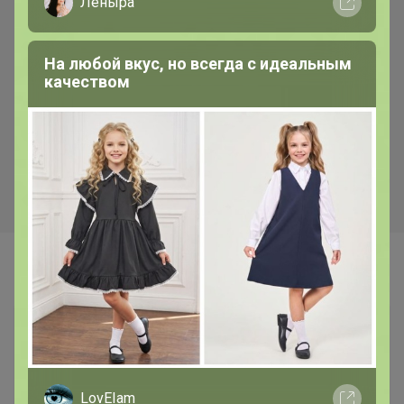
Леныра
Хит
Скидка
На любой вкус, но всегда с идеальным
370р
338р
качеством
Смесь Сырная для
Бумага для выпекания
приготовления хлебо-
38*50м с 2сторонней
булочных изделий (аналог
силиконизацией Горница,
Боу де Кежо), 1 кг
коричн/белая, рул
Самые желанные
LovEIam