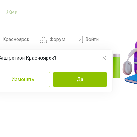
Жми
Красноярск
Форум
Войти
Ваш регион
Красноярск?
Нравится
Заказы
Изменить
Да
и
Команда
Торговые марки
Эксперты