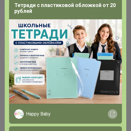
Тетради с пластиковой обложкой от 20
COOKING™
Dolce-Rosa™
Баринофф™
рублей
Общий каталог
*** КОФЕ В ЗЕРНАХ ***
1
### Личная передача ###
1
Консервация
7
Happy Baby
Лапша, макароны, фунчоза
16