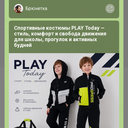
Бисквитные палочки
Скидка
Брюнетка
САВОЯРДИ 1кг
190р
Перчатки виниловые vinyl
Спортивные костюмы PLAY Today —
gloves L 100шт
стиль, комфорт и свобода движения
для школы, прогулок и активных
будней
Самые желанные