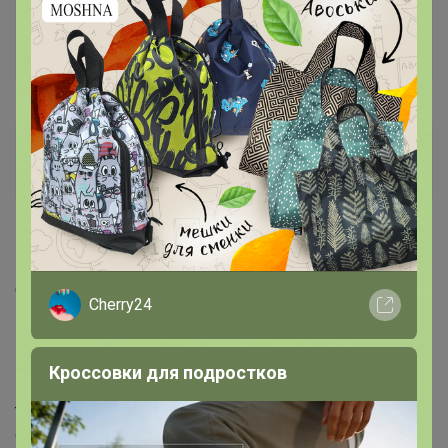
Стоп 13 февраля 2022 г.
Артемида
Артемида
Бронзовый организатор
12 февраля, 2022 10:41
Оплата по куар коду,это очень удобно и быстро. Займёт
Cherry24
минимум времени. Показываю как происходит оплата
по куар коду.
‌Есть 2 варианта.
Кроссовки для подростков
‌1. Если Вы открываете сайт с компьютера. Заходим в
точку банк,видим реквизиты и чуть ниже будет
строчка оплата по куар коду