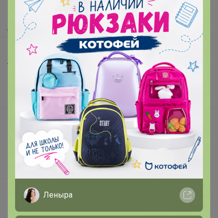
Как получить?
Доставка
Шоурумы
Торговые марки
Наша команда
В наличии
Подарочные сертификаты
Реклама на сайте
Поставщикам
Вакансии
support@24-ok.ru
Леныра
Написать в поддержку