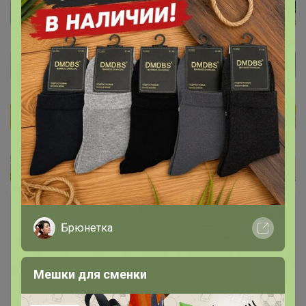
Закупка
Брюнетка
49
30
658
15
93 %
В архиве
Мешки для сменки
Pan Pelican - кожаная галантерея! Распродажа
до 50%!