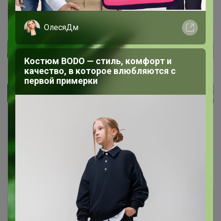
ОлесяДм
Костюм BODO — стиль, комфорт и
качество, в которое влюбляются с
первой примерки
Показаны записи
1-4
из
4
.