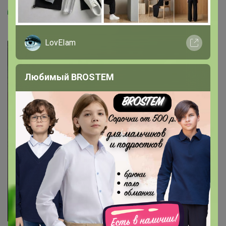
‌все просто
LovEIam
Любимый BROSTEM