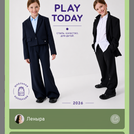
Описание
Условия участия
Ключевые даты
История проведённых выкупов
Cтраничка организатора
Другие СП организатора Артемида
Сайт закупки
Леныра
Торговые марки
Puratos™
Италика™
Чудское озеро™
Sen Soy™