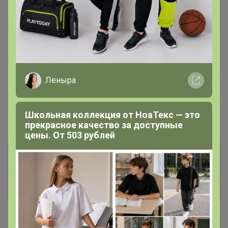
Скидка
179р
Скидка
Перчатки виниловые vinyl
1 125р
gloves M 100шт
Леныра
Какао Powder Alk JB 800
Малайзия / Индонезия1кг (
алкализованный)
Школьная коллекция от НоаТекс — это
прекрасное качество за доступные
цены. От 503 рублей
Информация о заказах доступна
лишь членам клуба
Показать