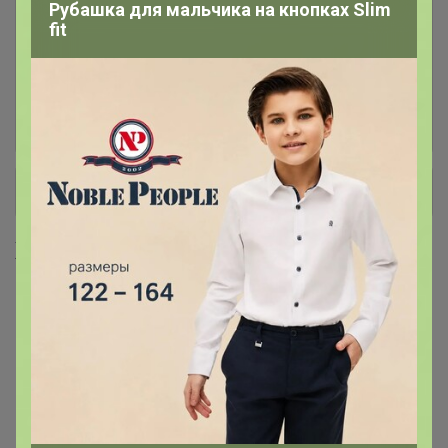
Рубашка для мальчика на кнопках Slim
fit
Масло кокосовое, оливковое,
4
кунжутное, фритюрное
Мука панировочная, сухари,
7
+ Ещё 28 каталогов
Хиты продаж
750р