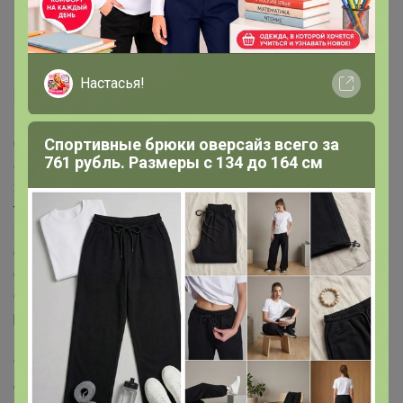
Настасья!
Спортивные брюки оверсайз всего за
Сканируем код,данные встают все автоматом и
761 рубль. Размеры с 134 до 164 см
оплачиваем.
‌2 вариант если делаете все с тел.
‌то
когда в реквизитах появляется код, нужно сделать
скриншот экрана т.е
сфотографировать экран. Далее также заходите в
свой мобильный банк ,в
раздел платежи нажимаем все также оплата по куар
коду и загружаем наш
скриншот. Все
‌данные встают автоматом и оплачиваем.