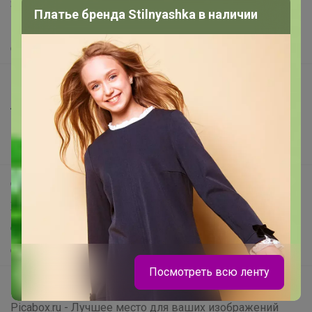
Защита покупателя
Платье бренда Stilnyashka в наличии
Помощь
О нас
Все предложения
Анонсы
Новости
Поддержка альпак
Самое выгодное
Хиты продаж
Самое желанное
Самое быстрое
Посмотреть всю ленту
Начать зарабатывать с 24-ok
Picabox.ru - Лучшее место для ваших изображений