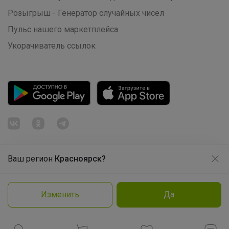
Розыгрыш - Генератор случайных чисел
Пульс нашего маркетплейса
Укорачиватель ссылок
Леныра
Натали школьная коллекция
Ваш регион
Красноярск?
Продолжая использовать этот сайт и нажимая кнопку
«Принять», вы даёте согласие на обработку файлов
© ООО "Лявита", ОГРН 1122468054070, 2012 - 2026
cookie
Политика конфиденциальности
Изменить
Да
Cоглашение пользователя
Подробнее
Принять