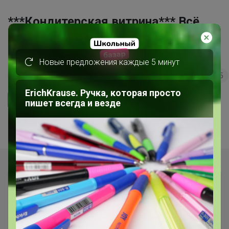
***Кондитерская витрина*** Всё
для кондитеров и любителей
вкусно поесть!
Новые предложения каждые 5 минут
50
5.0
35.7K
36.3K
3.7K
5
ErichKrause. Ручка, которая просто
Ответить
пишет всегда и везде
Показаны записи
1-4
из
4
.