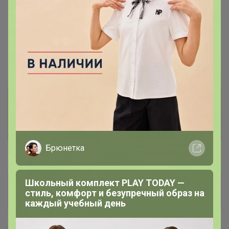
В архиве
Собрано
—
100 %
~ 5 дней
Ожидание
Комментарии к лотам
3.7K
Отзывы участников
12K
Брюнетка
Новости
Школьный комплект PLAY TODAY —
Оплата на расчетный счет по реквизитам ИП,
стиль, комфорт и безупречный образ на
либо по куар коду. Развоз 17 февраля
каждый учебный день