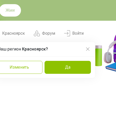
Жми
Красноярск
Форум
Войти
Ваш регион
Красноярск?
Нравится
Заказы
Изменить
Да
и
Команда
Торговые марки
Эксперты