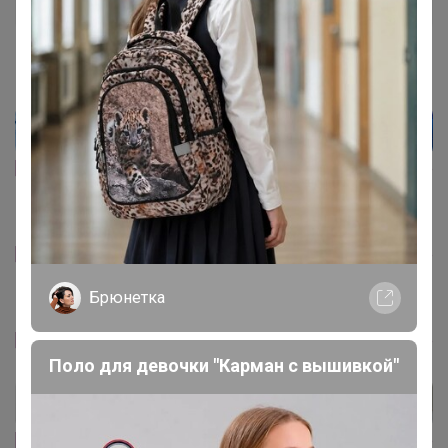
18 ноября, 2021 09:07
[IMG]https://forumsmile.ru/u/e/7/a/e7a385a1db10c4b77fe
2e16d3891ac90.gif[/IMG]
[IMG]https://forumsmile.ru/u/e/7/a/e7a385a1db10c4b77fe
2e16d3891ac90.gif[/IMG]
Брюнетка
[IMG]https://forumsmile.ru/u/e/7/a/e7a385a1db10c4b77fe
Поло для девочки "Карман с вышивкой"
2e16d3891ac90.gif[/IMG]
[IMG]https://forumsmile.ru/u/e/7/a/e7a385a1db10c4b77fe