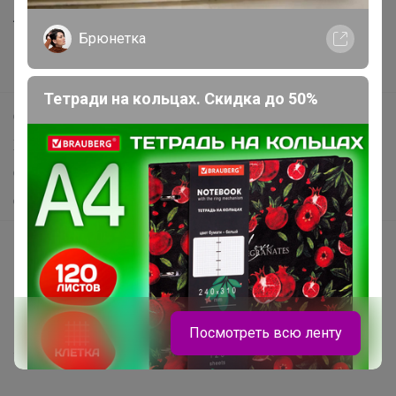
Анонсы
Брюнетка
Новости
Поддержка альпак
Тетради на кольцах. Скидка до 50%
Самое выгодное
Хиты продаж
Самое желанное
Самое быстрое
Начать зарабатывать с 24-ok
Picabox.ru - Лучшее место для ваших изображений
Розыгрыш - Генератор случайных чисел
Пульс нашего маркетплейса
Посмотреть всю ленту
Укорачиватель ссылок