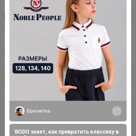
2e16d3891ac90.gif[/IMG]
[IMG]https://forumsmile.ru/u/e/7/a/e7a385a1db10c4b77fe
2e16d3891ac90.gif[/IMG]
[IMG]https://forumsmile.ru/u/e/7/a/e7a385a1db10c4b77fe
2e16d3891ac90.gif[/IMG]
[IMG]https://forumsmile.ru/u/7/f/d/7fd43b1bb51028773ad
60d3d3bf97f80.gif[/IMG]
Каталог
Брюнетка
Карнавальные костюмы
BODO знает, как превратить классику в