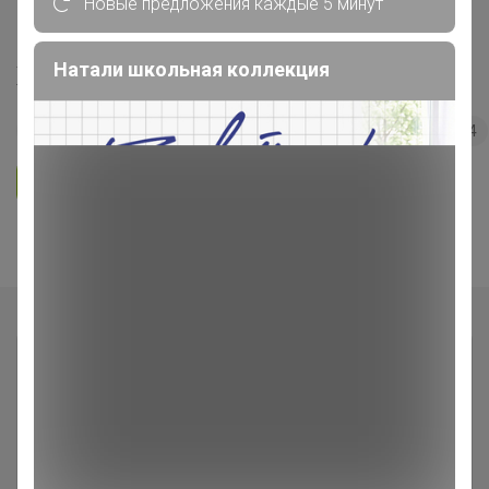
Новые предложения каждые 5 минут
"Сыры, сливки по сказочной цене!"
Натали школьная коллекция
Холодильник
32
5.0
35.7K
36.3K
3.7K
4
Ответить
Показаны записи
1-6
из
6
.