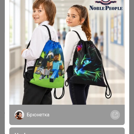
Это займет меньше минуты
Войти
Зарегистрироваться
Реклама
Как здесь все устроено?
Как сделать заказ?
Как получить?
Доставка
Брюнетка
Шоурумы