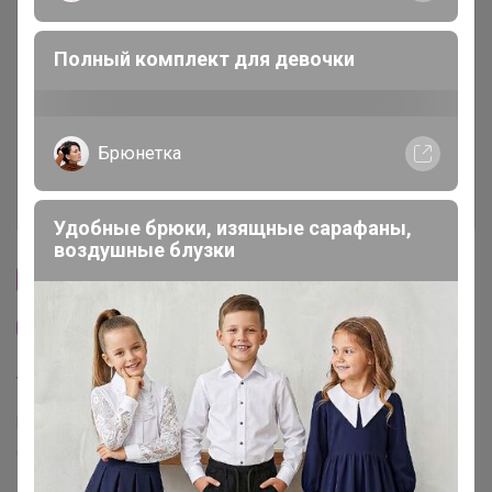
Описание
Полный комплект для девочки
Условия участия
Ключевые даты
Брюнетка
История проведённых выкупов
Удобные брюки, изящные сарафаны,
воздушные блузки
Cтраничка организатора
Другие СП организатора Артемида
Торговые марки
Puratos™
Италика™
Чудское озеро™
Sen Soy™
COOKING™
Dolce-Rosa™
Баринофф™