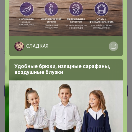
Бонифаций, здравствуйте, я кофе ещё не
получила, а статус стоит выдано, это как?
— nfnf
СЛАДКАЯ
Здравствуйте, статус неправильный случайно
подставился (цвет одинаковый). Поправил ошибочку,
Удобные брюки, изящные сарафаны,
во вторник ваш заказ отвезем. Извините за накладку.
воздушные блузки