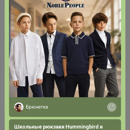
1
27 октября, 2021 13:31
Бонифаций
, Поняла. Попробую попросить подругу
заказать мне
Брюнетка
nfnf
Школьные рюкзаки Hummingbird и
Магистр