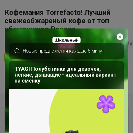
Кофемания Torrefacto! Лучший
свежеобжареный кофе от топ
обжарщиков России.
67
5.0
31.8K
15.7K
1.8K
14
Новые предложения каждые 5 минут
Ответить
TYAGI Полуботинки для девочек,
1
2
легкие, дышащие - идеальный вариант
на сменку
Показаны записи
1-10
из
16
.