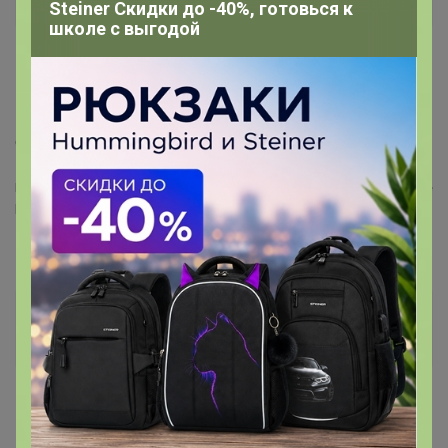
Steiner Скидки до -40%, готовься к
школе с выгодой
12 ноября, 2021 23:02
Бонифаций
, здравствуйте, я кофе ещё не получила, а
статус стоит выдано, это как?
Если проблему можно решить, не стоит о ней беспокоиться, если её
решить нельзя, беспокоиться бесполезно.
Бонифаций
Серебряный организатор
13 ноября, 2021 17:27