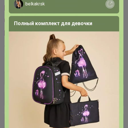
belkakrsk
Cтраничка организатора
Другие СП организатора Бонифаций
Полный комплект для девочки
Сайт закупки
Торговые марки
Torrefacto™
Общий каталог
Шоколадно-ореховые пасты В
6
НАЛИЧИИ и ПОД ЗАКАЗ