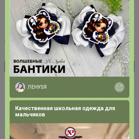
Здравствуйте! только с разных аккаунтов, в разные
закупки, или в разные недели развоз. Так как закупка
стопается еженедельно, вариант в разные недели
развоз отпадает.
ЛЕНУSЯ
Качественная школьная одежда для
мальчиков
ol_chik777
Магистр