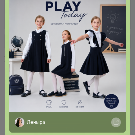
По умолчанию в начале зерновой кофе, потом
молотый. (Мелкий помол для турки, средний
для кофемашины)
+ Ещё 5 каталогов
Хиты продаж
Леныра