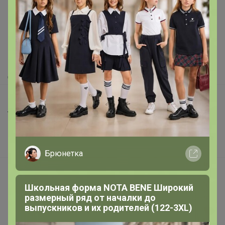
Как здесь все устроено?
Как сделать заказ?
Как получить?
Доставка
Шоурумы
Торговые марки
Наша команда
В наличии
Брюнетка
Подарочные сертификаты
Школьная форма NOTA BENE Широкий
Реклама на сайте
размерный ряд от началки до
Поставщикам
выпускников и их родителей (122-3XL)
Вакансии