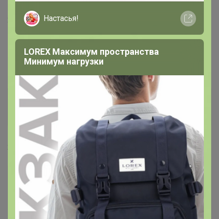
Настасья!
26 октября, 2021 14:41
Бонифаций
, подскажите пжл, а кофеварки это же для
LOREX Максимум пространства
молотого кофе
Минимум нагрузки
Бонифаций
Серебряный организатор
26 октября, 2021 15:34
Бонифаций, подскажите пжл, а кофеварки это же
для молотого кофе
— Тётка