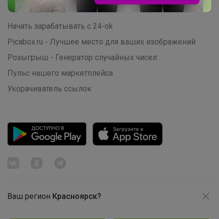
Самое быстрое
Начать зарабатывать с 24-ok
Picabox.ru - Лучшее место для ваших изображений
СЛАДКАЯ
Розыгрыш - Генератор случайных чисел
Пульс нашего маркетплейса
Рюкзаки Котофей уже в наличии! Самое
приятное — прийти и выбрать тот
Укорачиватель ссылок
самый вместе с ребёнком
Ваш регион
Красноярск?
Продолжая использовать этот сайт и нажимая кнопку
«Принять», вы даёте согласие на обработку файлов
© ООО "Лявита", ОГРН 1122468054070, 2012 - 2026
cookie