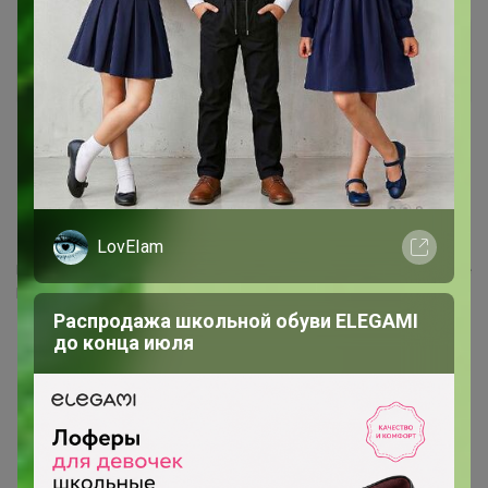
nfnf
Магистр
13 ноября, 2021 18:23
Бонифаций
, спасибочки! Очень буду ждать!!!!
LovEIam
Если проблему можно решить, не стоит о ней беспокоиться, если её
решить нельзя, беспокоиться бесполезно.
Распродажа школьной обуви ELEGAMI
до конца июля
1
2
Показаны записи
1-10
из
16
.