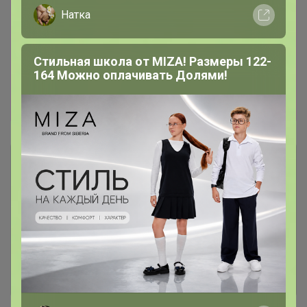
В закупке традиционно выбираю 10
Натка
счастливчиков, которые в дополнение к
своему заказу получают кофе на пробу! В
этот раз это Гвальвадор Эль-Чоколате, будет
Стильная школа от MIZA! Размеры 122-
10 призов по 100гр! Irina240388 (В) Кабрина
164 Можно оплачивать Долями!
(в) Ларакуд lena_2017 nfnf Южана ettiket
Надюшка М ( В) ИринаУ ( В) nikita1995(В)
Описание
Условия участия
Ключевые даты
История проведённых выкупов