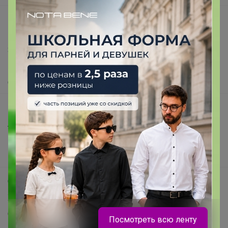
support@24-ok.ru
Написать в поддержку
Защита покупателя
Помощь
О нас
Все предложения
Анонсы
Новости
Поддержка альпак
Самое выгодное
Хиты продаж
Самое желанное
Посмотреть всю ленту