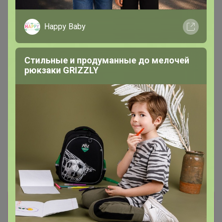
Happy Baby
Стильные и продуманные до мелочей
рюкзаки GRIZZLY
Попкорн с карамелью
Хит
1 480р
475р
Кофе Бленд Континенталь
Кофе Грильяж карамель с
(Попкорн с карамелью)
орешками 250г, Зерно
1000г, Зерно
Информация о заказах доступна
лишь членам клуба