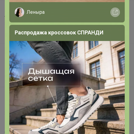
Шоурумы
Леныра
Торговые марки
Наша команда
Распродажа кроссовок СПРАНДИ
В наличии
Подарочные сертификаты
Реклама на сайте
Поставщикам
Вакансии
support@24-ok.ru
Написать в поддержку
Защита покупателя
Помощь
О нас