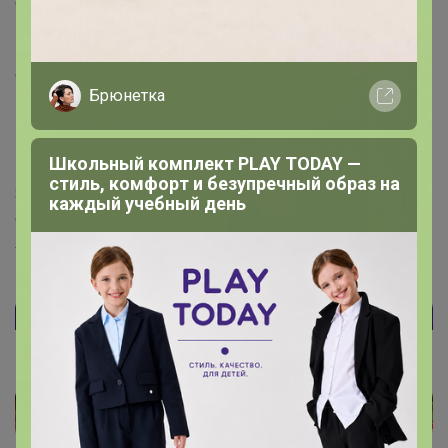
обжарки буквой и по цвету самой упаковки в
каталоге:
Коричневая этикетка это B+ и это самая темная
обжарка у Specialty кофе 214 градусов.
Брюнетка
Красная этикетка это В и это темная обжарка с
выгрузкой 211 градусов
Голубая этикетка это С и это средняя обжарка с
Школьный комплект PLAY TODAY —
выгрузкой 207градусов
стиль, комфорт и безупречный образ на
Зеленые этикетки это робусты, буква R - все средней
каждый учебный день
обжарки с выгрузкой 207 градусов
Желтые этикетки это D светлая обжарка