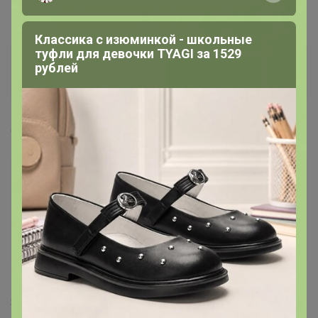
Классика с изюминкой - школьные
туфли для девочки TYAGI за 1529
Бонифаций
рублей
Серебряный организатор
1
9 октября, 2021 15:51
Здравствуйте! Где в описании найти категории
обжарки? И какие наименования кофе категории
в и в+?
— Кхалиси
Здравствуйте, на фото на упаковке есть обозначение