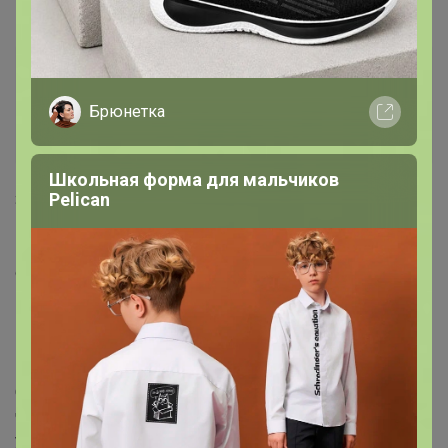
1
5 октября, 2021 22:34
Бонифаций, подскажите выкуп будет уже с 20%
оргом?
Брюнетка
— *Anna*
Школьная форма для мальчиков
Pelican
Здравствуйте, да. Предпринимателей обязали
поставить кассу+фискальник+эквайринг, хоть и звучит
это не страшно, по факту % снимается со всего
оборота, а не дохода. Да и налоговая нагрузка выше.
Если собирать как раньше на карту, то можно влететь
на подоходный, он будет считаться по всему обороту.
Как выглядит повышение с 15-20% в реальности.
Опишу на своем примере (сидел и подсчитывал, что к
чему). Я обязан принимать оплаты по новым
установленным государством правилам на счет ип