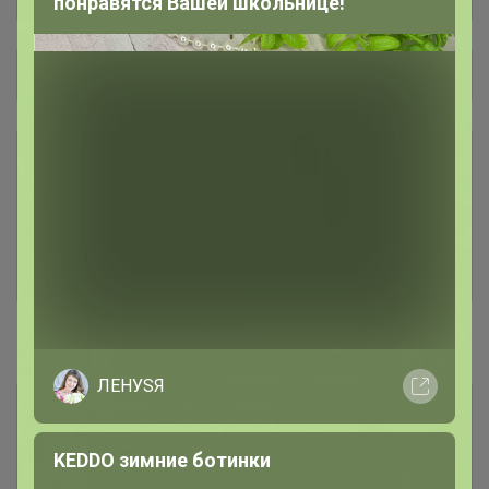
понравятся Вашей школьнице!
Общий каталог
Шоколадно-ореховые пасты В
6
НАЛИЧИИ и ПОД ЗАКАЗ
Кофе в капсулах и дрип-пакетах
5
В НАЛИЧИИ И ПОД ЗАКАЗ -
Дрипы доступны к заказу!
#1. Свежеобжаренный кофе
ЛЕНУSЯ
Кофе в наличии у организатора в
27
Красноярске! Без ожидания!
Если в заказе позиция из этого
KEDDO зимние ботинки
каталога она выдается сразу!