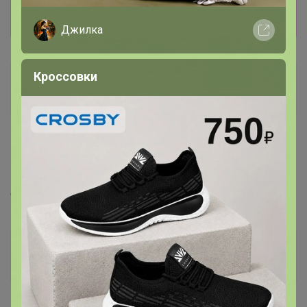
Показать
Джилка
Кроссовки
*Anna*
Магистр
5 октября, 2021 21:25
Бонифаций
, подскажите выкуп будет уже с 20%
оргом?
Бонифаций
Серебряный организатор