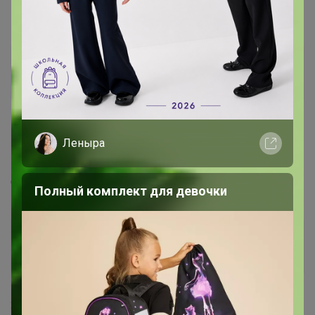
Luida
Гений СП
1
11 октября, 2021 20:54
Леныра
Бонифаций
,здравствуйте поменяйте ЦР СДЭК.На
Орджоникидзе, Новосибирск, на ЦР Саяногорск.
Полный комплект для девочки
БонЖур
Магистр
1
22 октября, 2021 20:55