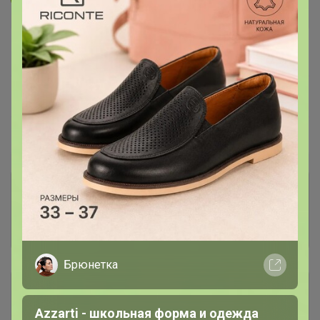
В архиве
Собрано
—
100 %
~ 14 дней
Ожидание
Пристрой
6 лотов
Комментарии к лотам
1.8K
Отзывы участников
9.8K
Брюнетка
Описание
Azzarti - школьная форма и одежда