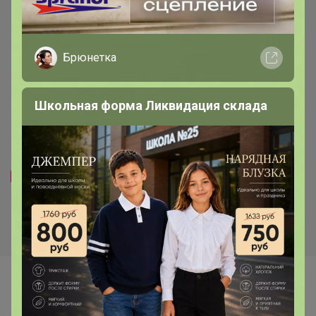
Брюнетка
Школьная форма Ликвидация склада
Дата обжарки 08.07.2026
Хит
1 653р
1 590р
-29%
2 320р
-24%
2 081р
Кофе Бразилия Сантос 17/18
Кофе Грильяж Карамель с
(шоколадное парфе с
орешками 1000г, Зерно
ореховым кремом) 1000г,
Зерно
Самые желанные