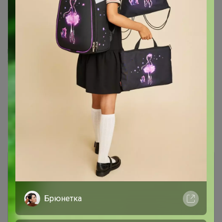
Бонифаций
, благодарю за кофейный презент!) оч
неожиданно и приятно))
Если ты действительно чего-то хочешь,вся вселенная будет
содействовать тому,чтобы это произошло.(с) Пауло Коэльо
Показаны записи
1-10
из
10
.
Брюнетка