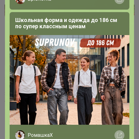
Школьная форма и одежда до 186 см
по супер классным ценам
Кхалиси
Кандидат в магистры
8 октября, 2021 14:37
Здравствуйте! Где в описании найти категории
обжарки? И какие наименования кофе категории в и
в+?
РомашкаХ