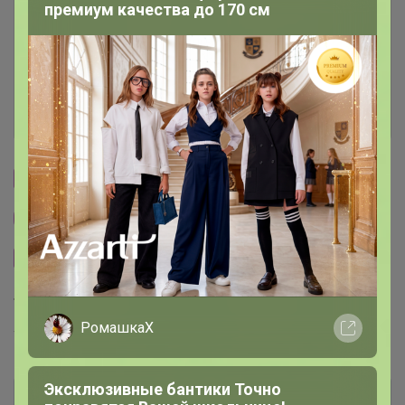
премиум качества до 170 см
Условия участия
Ключевые даты
История проведённых выкупов
Cтраничка организатора
Другие СП организатора Бонифаций
Сайт закупки
Торговые марки
РомашкаХ
Torrefacto™
Эксклюзивные бантики Точно