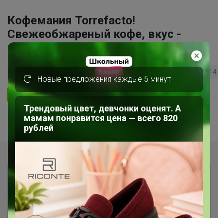
Кофемания Torrefacto!
Свежеобжареный кофе, вкус -
который сносит крышу!
64
5.0
31.8K
15.7K
1.8K
14
Новые предложения каждые 5 минут
Ответить
Трендовый цвет, девчонки оценят. А
мамам понравится цена — всего 820
рублей
Показаны записи
1-10
из
10
.