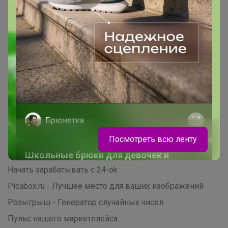
Все предложения
Анонсы
Новости
Поддержка альпак
Самое выгодное
Хиты продаж
Брюнетка
Самое желанное
Посмотреть всю ленту
Самое быстрое
Школьные брюки для девочек и
мальчиков
Начать зарабатывать с 24-ok
Picabox.ru - Лучшее место для ваших изображений
Розыгрыш - Генератор случайных чисел
Пульс нашего маркетплейса