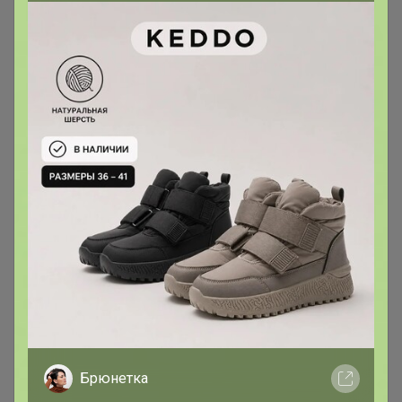
Если нужно заказ отправить
вместе с позициями под заказ -
напишите комментарий к заказу
"отправить все вместе"
Если вы заказали из этого каталога, то в счет
включается сразу и идет в ближайший развоз.
Если хотите, чтобы заказ пришел вместе с
позициями под заказ (не делить) то подпишите
комментарий к заказу "отправить вместе"
Сорта недели и Кофе по самым
8
вкусным ценам!
В этом каталоге кофе идет с ожиданием. Если
хотите получить как можно быстрее,
заказывайте из каталога "Кофе в наличии".
Примерные сроки ожидания 12-16 дней. Пока
обжарят, заберет и доставит ТК
Брюнетка
Кофе упаковка 1кг
41