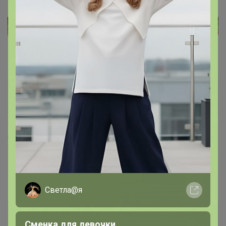
003877513
Кандидат в магистры
6 октября, 2021 08:31
Бонифаций
, добрый день, какао весом 1 кг нет в
наличии?
Светла@я
Бонифаций
Сменка для девочки
Серебряный организатор