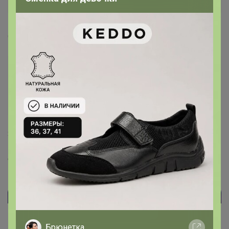
1
6 октября, 2021 13:40
Бонифаций, добрый день, какао весом 1 кг нет в
наличии?
— 003877513
Здравствуйте, его и не было никогда. Были по 500гр,
но выгода с 200гр совсем незначительная (разница в
стоимости пакета), я оставил только 200гр в заказы.
Брюнетка