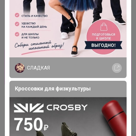
Хит
ШОКОЛАДНЫЙ КЕЙК смесь
д/шок.кекса 1 кг
83р
Крахмал кукурузный Амилко
1кг
Информация о заказах доступна
лишь членам клуба
СЛАДКАЯ
Показать
Кроссовки для физкультуры
Артемида
Бронзовый организатор
9 сентября, 2021 16:30