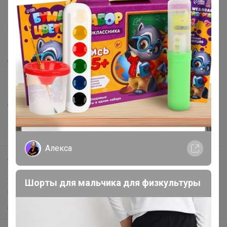
Написать в поддержку
Защита покупателя
Помощь
О нас
Все предложения
Анонсы
Новости
Поддержка альпак
Алекса
Самое выгодное
Хиты продаж
Шорты для мальчика для физкультуры
Самое желанное
Самое быстрое