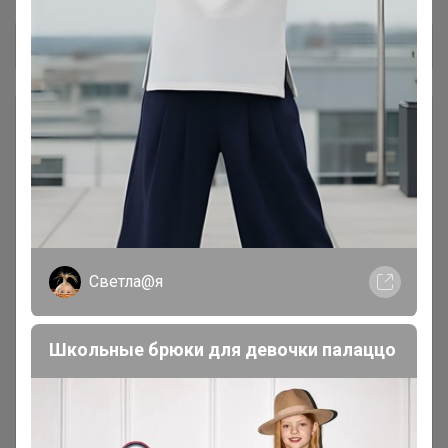
Общий каталог
*** КОФЕ В ЗЕРНАХ ***
1
### Личная передача ###
1
Консервация
7
Светла@я
Лапша, макароны, фунчоза
16
Школьные брюки для девочки палаццо
Масло кокосовое, оливковое,
4
кунжутное, фритюрное