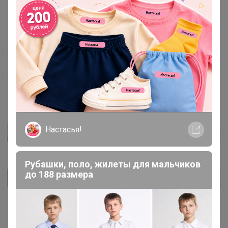
10 сентября, 2021 19:08
Любушка-голубушка
, Здравствуйте. Смесь
специально для нас поставщик фасует у себя на
производстве. Производителя уточню. Ниже скину
фото в каком виде приходят все смеси
Настасья!
Рубашки, поло, жилеты для мальчиков
до 188 размера