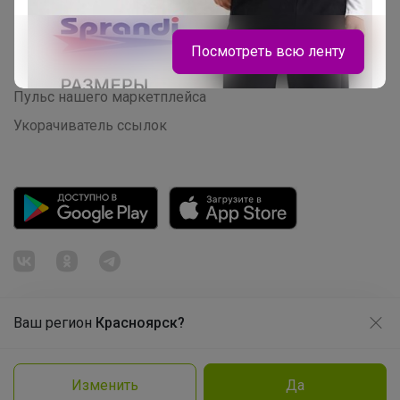
Начать зарабатывать с 24-ok
Picabox.ru - Лучшее место для ваших изображений
Посмотреть всю ленту
Розыгрыш - Генератор случайных чисел
Пульс нашего маркетплейса
Укорачиватель ссылок
Брюнетка
Ваш регион
Красноярск?
Продолжая использовать этот сайт и нажимая кнопку
«Принять», вы даёте согласие на обработку файлов
© ООО "Лявита", ОГРН 1122468054070, 2012 - 2026
cookie
Политика конфиденциальности
Хит сезона! Идеальная футболка BODO
Изменить
Да
Cоглашение пользователя
Подробнее
Принять