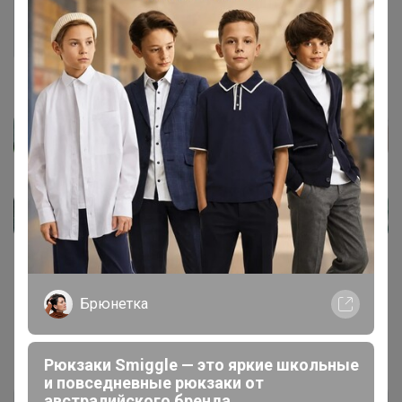
Брюнетка
Показаны записи
1-6
из
6
.
Рюкзаки Smiggle — это яркие школьные
и повседневные рюкзаки от
австралийского бренда