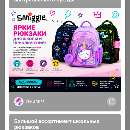
Чтобы ответить или задать вопрос
необходимо авторизоваться на сайте
Это займет меньше минуты
Войти
Зарегистрироваться
Эмилия!
Реклама
Большой ассортимент школьных
рюкзаков