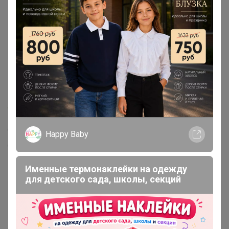
Любушка-голубушка
Великий магистр
10 сентября, 2021 18:25
Artemida
,
Подскажите пжл, кто проиизводитель?
Смесь Сырная для приготовл. х/б изделий (аналог Боу
Happy Baby
де Кежо), 1 кг
И как упакована, может есть фото упаковки?
Именные термонаклейки на одежду
для детского сада, школы, секций
Артемида
Бронзовый организатор