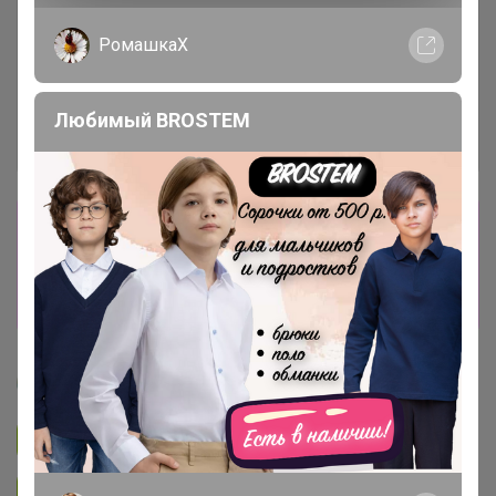
РомашкаХ
Любимый BROSTEM
Сбор заказов в данной закупке
завершен
Перейти к текущей закупке
Артемида
Подписаться на закупку
893
Подписаться на организатора
1.7K