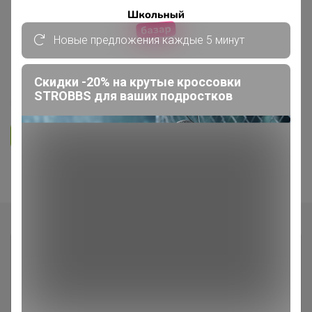
СП 31 ***Кондитерская витрина***
Новые предложения каждые 5 минут
Всё для кондитеров и любителей
вкусно поесть!
Скидки -20% на крутые кроссовки
STROBBS для ваших подростков
5.0
35.7K
36.3K
3.7K
5
Ответить
Показаны записи
1-6
из
6
.