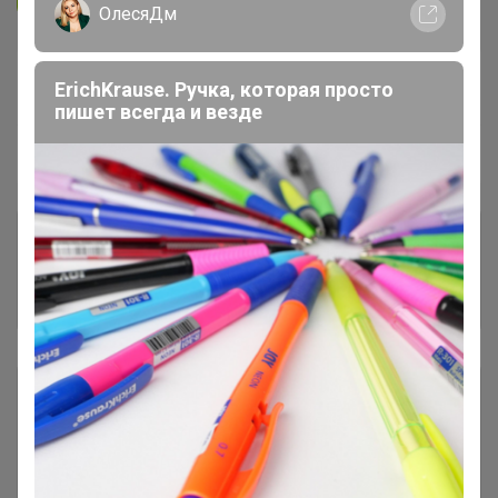
ОлесяДм
В архиве
Собрано
ErichKrause. Ручка, которая просто
—
100 %
пишет всегда и везде
~ 5 дней
Ожидание
Комментарии к лотам
3.7K
Отзывы участников
12K
Описание
Условия участия