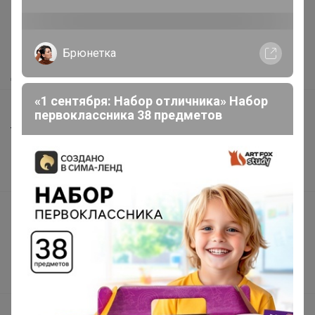
Как здесь все устроено?
Как сделать заказ?
Как получить?
Брюнетка
Доставка
«1 сентября: Набор отличника» Набор
Шоурумы
первоклассника 38 предметов
Торговые марки
Наша команда
В наличии
Подарочные сертификаты
Реклама на сайте
Поставщикам
Вакансии
support@24-ok.ru