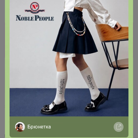
(Попкорн с карамелью)
орешками 250г, Зерно
1000г, Зерно
Информация о заказах доступна
лишь членам клуба
Показать
bogv
Великий магистр
1
8 сентября, 2021 18:34
Бонифаций
, спасибо за подарок, очень приятно :)
Брюнетка
Бывaю офигeнной… Бывaю офигeвшeй… Кому кaк повeзeт.