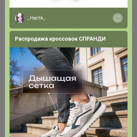
заказывайте из каталога "Кофе в наличии".
Примерные сроки ожидания 12-16 дней. Пока
_Настя_
обжарят, заберет и доставит ТК
Распродажа кроссовок СПРАНДИ
Кофе упаковка 1кг
41
1кг кофе может приходить без фирменной
наклейки. Кофе в этом каталоге под заказ.
Ожидание 12-16 дней с момента включения в
счет
Кофе упаковка 500 граммов.
66
Обновленный дизайн и вес!!!
По умолчанию в начале зерновой кофе, потом
молотый. (Мелкий помол для турки, средний
для кофемашины)
+ Ещё 5 каталогов