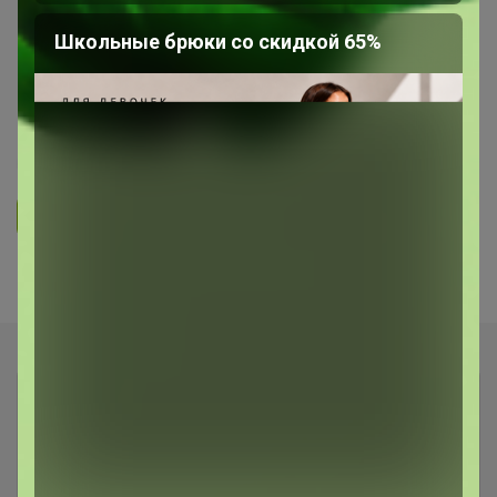
Школьные брюки со скидкой 65%
СП58 Кофемания Torrefacto!
Свежеобжареный кофе, вкус -
который сносит крышу!
5.0
31.9K
15.7K
1.8K
14
Ответить
Показаны записи
1-3
из
3
.