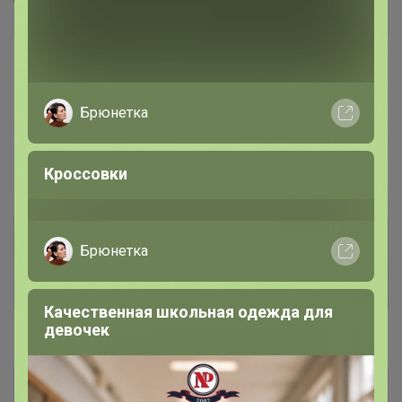
В архиве
Собрано
—
100 %
Брюнетка
~ 14 дней
Ожидание
Пристрой
6 лотов
Кроссовки
Комментарии к лотам
1.8K
Брюнетка
Отзывы участников
9.8K
Качественная школьная одежда для
девочек
Новости
Призы кофе: snejanna Oxygen kru Gremory