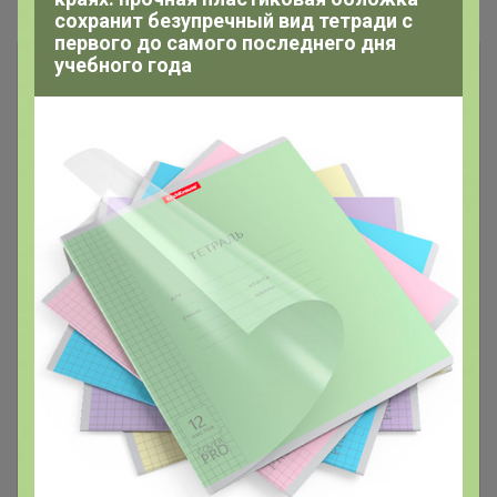
#1. Свежеобжаренный кофе
сохранит безупречный вид тетради с
первого до самого последнего дня
учебного года
Кофе в наличии у организатора в
27
Красноярске! Без ожидания!
Если в заказе позиция из этого
каталога она выдается сразу!
Если нужно заказ отправить
вместе с позициями под заказ -
напишите комментарий к заказу
"отправить все вместе"
Если вы заказали из этого каталога, то в счет
включается сразу и идет в ближайший развоз.
Если хотите, чтобы заказ пришел вместе с
позициями под заказ (не делить) то подпишите
комментарий к заказу "отправить вместе"
Сорта недели и Кофе по самым
8
вкусным ценам!
В этом каталоге кофе идет с ожиданием. Если
хотите получить как можно быстрее,