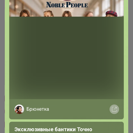
bogv
Описание
Условия участия
Ключевые даты
История проведённых выкупов
Cтраничка организатора
Брюнетка
Другие СП организатора Бонифаций
Сайт закупки
Эксклюзивные бантики Точно