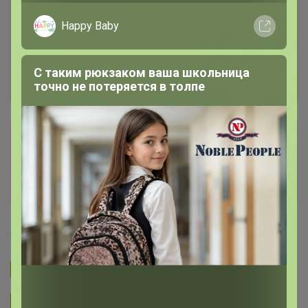
Happy Baby
С таким рюкзаком ваша школьница
точно не потеряется в толпе
Сбор заказов в данной закупке
завершен
Перейти к текущей закупке
Бонифаций
Подписаться на закупку
1.5K
Подписаться на организатора
2.6K