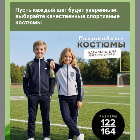
Пусть каждый шаг будет уверенным:
выбирайте качественные спортивные
костюмы
Показаны записи
1-3
из
3
.
Чтобы ответить или задать вопрос
необходимо авторизоваться на сайте
Это займет меньше минуты
Войти
Зарегистрироваться