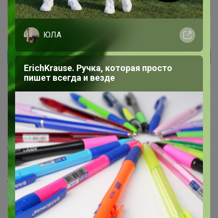
ЮЛА
Реклама
ErichKrause. Ручка, которая просто
пишет всегда и везде
Как здесь все устроено?
Как сделать заказ?
Как получить?
Доставка
Шоурумы
Торговые марки
Наша команда
В наличии