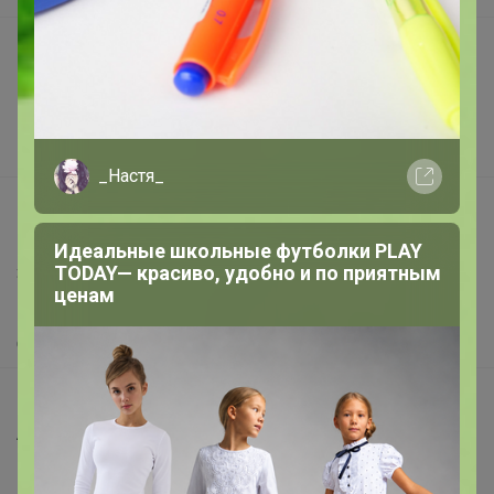
Подарочные сертификаты
Реклама на сайте
Поставщикам
Вакансии
_Настя_
support@24-ok.ru
Написать в поддержку
Идеальные школьные футболки PLAY
TODAY— красиво, удобно и по приятным
Защита покупателя
ценам
Помощь
О нас
Все предложения
Анонсы
Новости