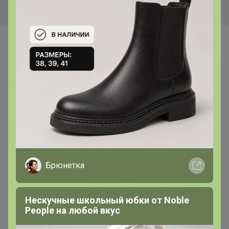
Зерно
Самые желанные
Брюнетка
Попкорн с карамелью
Хит
Нескучные школьный юбки от Nоblе
1 480р
475р
Реoplе на любой вкус
Кофе Бленд Континенталь
Кофе Грильяж карамель с