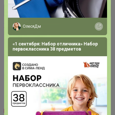
+ Ещё 5 каталогов
Хиты продаж
ОлесяДм
«1 сентября: Набор отличника» Набор
первоклассника 38 предметов
Хит
Хит
1 590р
1 350р
-24%
2 081р
-40%
2 260р