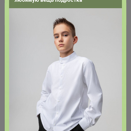
#1. Свежеобжаренный кофе
Кофе в наличии у организатора в
27
Красноярске! Без ожидания!
Если в заказе позиция из этого
каталога она выдается сразу!
Если нужно заказ отправить
вместе с позициями под заказ -
напишите комментарий к заказу
"отправить все вместе"
Если вы заказали из этого каталога, то в счет
включается сразу и идет в ближайший развоз.
Если хотите, чтобы заказ пришел вместе с
позициями под заказ (не делить) то подпишите
комментарий к заказу "отправить вместе"
Сорта недели и Кофе по самым
8
вкусным ценам!