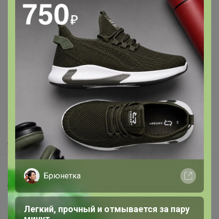
Подарочные сертификаты
Реклама на сайте
Поставщикам
Вакансии
support@24-ok.ru
Написать в поддержку
Защита покупателя
Помощь
О нас
Все предложения
Брюнетка
Анонсы
Новости
Легкий, прочный и отмывается за пару
Поддержка альпак
минут