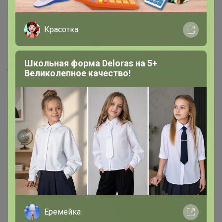
Красотка
16 декабря, 2020 14:12
Бонифаций
, здравствуйте, а когда будет фиксация и
Школьная форма Deloras на 5+
оплата?
Великолепное качество!
Бонифаций
Серебряный организатор
16 декабря, 2020 15:15
Lesya 25
, Сегодня-завтра. Заказ уже отгрузили. Счет
надо проверить, так как несколько каких то позиций
нет .
Еремейка