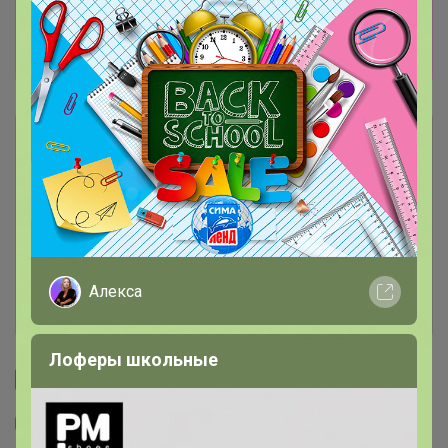
Я все заказал, уже отгрузили. счет не
успеваю проверить. каких пары позиций нет,
и выслали замены. в этом надо разбираться )
Описание
Условия участия
Ключевые даты
Алекса
История проведённых выкупов
Лоферы школьные
Cтраничка организатора
Другие СП организатора Бонифаций