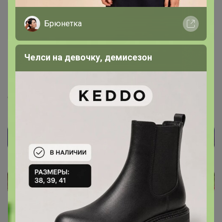
Бонифаций
Брюнетка
Серебряный организатор
Челси на девочку, демисезон
16 декабря, 2020 17:01
Lesya 25
, Новые все будут после НГ. Я их перенесу как
счет отмечу