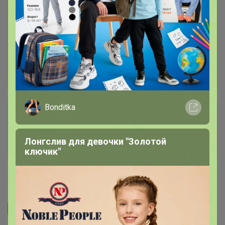
Bonditka
Сбор заказов в данной закупке
завершен
Лонгслив для девочки "Золотой
Перейти к текущей закупке
ключик"
Бонифаций
Подписаться на закупку
1.5K