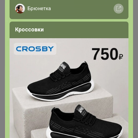
Брюнетка
Кроссовки
Хит
Скидка
475р
1 780р
-9%
1 961р
Кофе Грильяж карамель с
орешками 250г, Зерно
Кофе Эфиопия Амхара 4
Айеху 1000г, ЗЕРНО
Информация о заказах доступна
лишь членам клуба
Показать