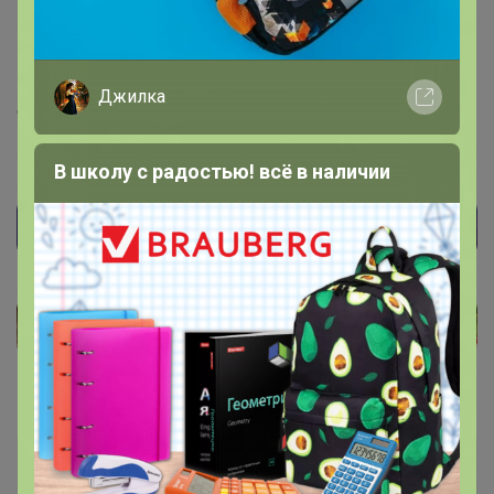
11 декабря, 2020 15:20
Pol_post
, Здравствуйте! Просто по цене каталога
Джилка
смотрите ) У меня кофе и 4тыс за кг есть , а я его по
1800 отдаю )
В школу с радостью! всё в наличии
Lesya 25
Гений СП