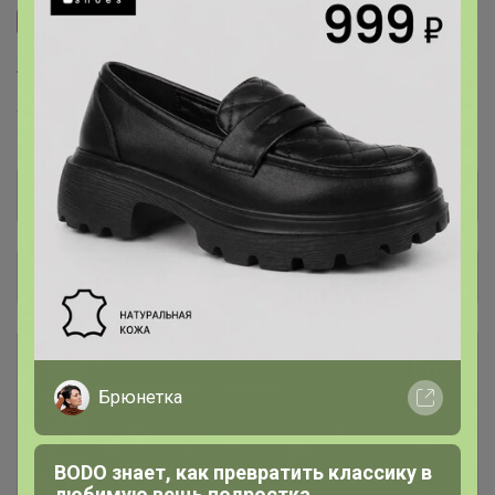
Сайт закупки
Торговые марки
Torrefacto™
Общий каталог
Шоколадно-ореховые пасты В
6
НАЛИЧИИ и ПОД ЗАКАЗ
Брюнетка
Кофе в капсулах и дрип-пакетах
5
В НАЛИЧИИ И ПОД ЗАКАЗ -
BODO знает, как превратить классику в
Дрипы доступны к заказу!
любимую вещь подростка