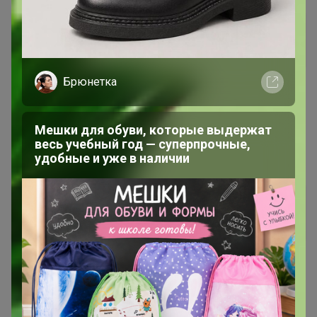
MarinaAndreevna
Профессионал СП
Брюнетка
19 декабря, 2020 10:53
Мешки для обуви, которые выдержат
Бонифаций
, здравствуйте,не могли бы мне ЦР
весь учебный год — суперпрочные,
поменять на Калининский,если это ещё возможно?
удобные и уже в наличии
Габриэль
Великий магистр
19 декабря, 2020 23:11
Бонифаций
, оплата в двойном размере принята.