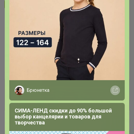
Подписаться на организатора
2.6K
В архиве
Собрано
—
100 %
~ 14 дней
Ожидание
Пристрой
6 лотов
Комментарии к лотам
1.8K
Брюнетка
Отзывы участников
9.8K
СИМА-ЛЕНД скидки до 90% большой
выбор канцелярии и товаров для
Новости
творчества