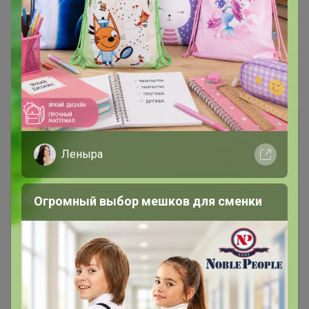
1
2
Показаны записи
1-10
из
20
.
Леныра
Огромный выбор мешков для сменки
Чтобы ответить или задать вопрос
необходимо авторизоваться на сайте
Это займет меньше минуты
Войти
Зарегистрироваться