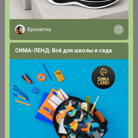
Pol_post
Брюнетка
Магистр
СИМА-ЛЕНД: Всё для школы и сада
11 декабря, 2020 15:12
Бонифаций
, а можно узнать на понимание.
Стоимость кофе 1100 рублей, а без скидки 1240. И
стоит скидка 56%. Там где то 10 будет. Или как
считается?
Бонифаций
Серебряный организатор