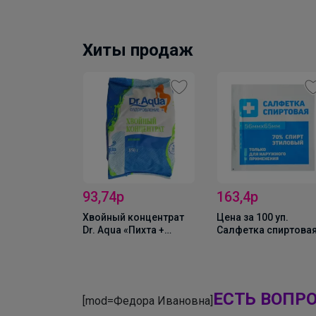
Хиты продаж
93,74р
163,4р
 бумага Mon
Хвойный концентрат
Цена за 100 уп.
жная, 80 шт.
Dr. Aqua «Пихта +
Салфетка спиртовая
Сосна», 850 г
одноразовая,
антисептическая из
нетканого материал
56×65 мм, 1 шт.
ЕСТЬ ВОПР
[mod=Федора Ивановна]