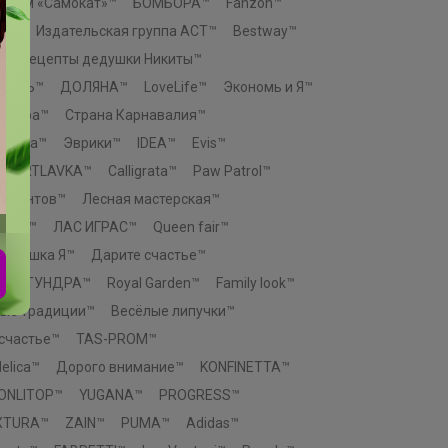
й дом «Самокат»™
БОМБОРА™
Fanzon™
ЕЗ™
Издательская группа АСТ™
Bestway™
™
Рецепты дедушки Никиты™
ТЕЛЬ™
ДОЛЯНА™
LoveLife™
Экономь и Я™
актура™
Страна Карнавалия™
атива™
Эврики™
IDEA™
Evis™
ARTLAVKA™
Calligrata™
Paw Patrol™
талантов™
Лесная мастерская™
ктор™
ЛАС ИГРАС™
Queen fair™
Крошка Я™
Дарите счастье™
™
ТУНДРА™
Royal Garden™
Family look™
ые традиции™
Весёлые липучки™
 счастье™
TAS-PROM™
elica™
Дорого внимание™
KONFINETTA™
ONLITOP™
YUGANA™
PROGRESS™
XTURA™
ZAIN™
PUMA™
Adidas™