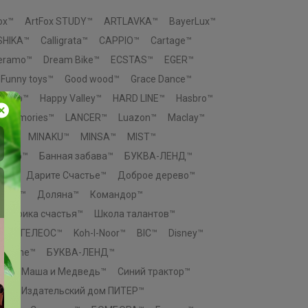
ox™
ArtFox STUDY™
ARTLAVKA™
BayerLux™
SHIKA™
Calligrata™
CAPPIO™
Cartage™
Ceramo™
Dream Bike™
ECSTAS™
EGER™
Funny toys™
Good wood™
Grace Dance™
eengo™
Happy Valley™
HARD LINE™
Hasbro™
p memories™
LANCER™
Luazon™
Maclay™
You™
MINAKU™
MINSA™
MIST™
 Узор™
Банная забава™
БУКВА-ЛЕНД™
во™
Дарите Счастье™
Доброе дерево™
ровъ™
Доляна™
Командор™
Фабрика счастья™
Школа талантов™
e™
ГЕЛЕОС™
Koh-I-Noor™
BIC™
Disney™
n Home™
БУКВА-ЛЕНД™
К™
Маша и Медведь™
Синий трактор™
о™
Издательский дом ПИТЕР™