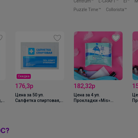
Centrum™
L-CRAFT™
El™
M
Puzzle Time™
Collorista™
Скидка
176,3р
182,32р
1
Цена за 50 уп.
Цена за 4 уп.
Це
,
Салфетка спиртовая,
Прокладки «Mis»
Пр
одноразовая,
Super Soft, ночь, 10 шт.
Ул
антисептическая из
So
а,
нетканого материала,
Брюнетка
110×125 мм, 1 шт.
ОС?