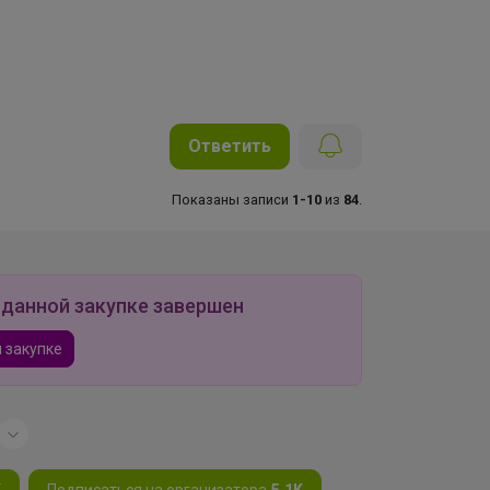
Ответить
Показаны записи
1-10
из
84
.
 данной закупке завершен
 закупке
K
Подписаться на организатора
5.1K