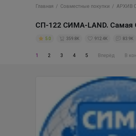
Главная
Совместные покупки
АРХИВ 
СП-122 СИМА-LAND. Самая 
5.0
359.8K
912.4K
83.9K
1
2
3
4
5
Вперёд
В ко