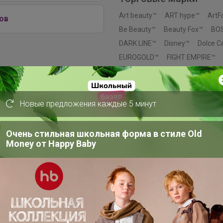
Art beauty™
ART hype™
ArtF
ов
Be Beauty™
Beauty Fox™
BO
DARK LINE™
Disney™
Dolce 
EUROGOLD™
FIGHT EMPIRE™
GRAFFITI™
Grand Caratt™
Gr
IQ-ZABIAKA™
KAFTAN™
Kee
Magistro™
MARVEL™
Me to 
Новые предложения каждые 5 минут
NAZAMOK™
Автоград™
Арт
Выбражулька™
Дарим Краси
Очень стильная школьная форма в стиле Old
Доброе здоровье™
Добропа
Money от Нappy Вaby
Маша и медведь™
Пижон™
Эврики™
Этель™
ErichKraus
Paw Patrol™
Hasbro™
Luazo
Лесная мастерская™
Мастер 
Смешарики™
AKUBA™
Эксм