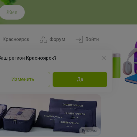
Жми
Красноярск
Форум
Войти
Ваш регион
Красноярск?
Нравится
Заказы
Изменить
Да
и
Команда
Торговые марки
Эксперты
Реклама