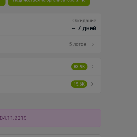
Ожидание
~ 7 дней
5 лотов
83.9K
15.6K
04.11.2019