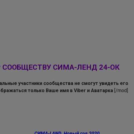
Кеды на сменку
 СООБЩЕСТВУ СИМА-ЛЕНД 24-ОК
тальные участники сообщества не смогут увидеть его
ражаться только Ваше имя в Viber и Аватарка
[/mod]
СИМА-LAND. Новый год 2020