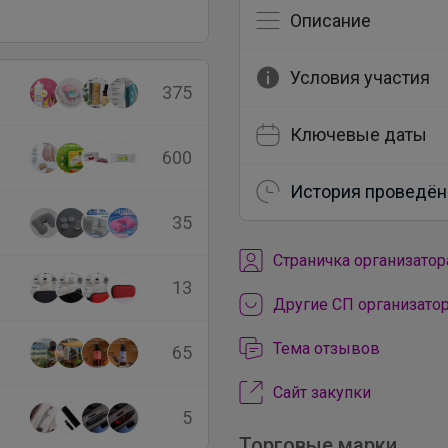
Описание
Условия участия
375
Ключевые даты
600
История проведён
35
Cтраничка организатор
13
Другие СП организато
Тема отзывов
65
Сайт закупки
5
Торговые марки