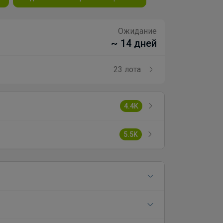
Ожидание
~ 14 дней
23 лота
4.4K
5.5K