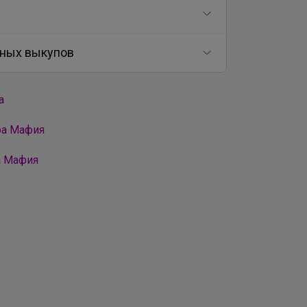
ных выкупов
а
ра Мафия
а Мафия