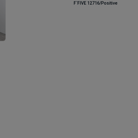
F`FIVE 12716/Positive
Happy Baby
Спортивные костюмы PLAY Today — стиль,
комфорт и свобода движения для школы,
прогулок и активных будней