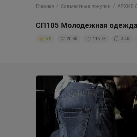
Главная
Совместные покупки
АРХИВ 
СП105 Молодежная одежда F
5.0
20.8K
115.7K
4.4K