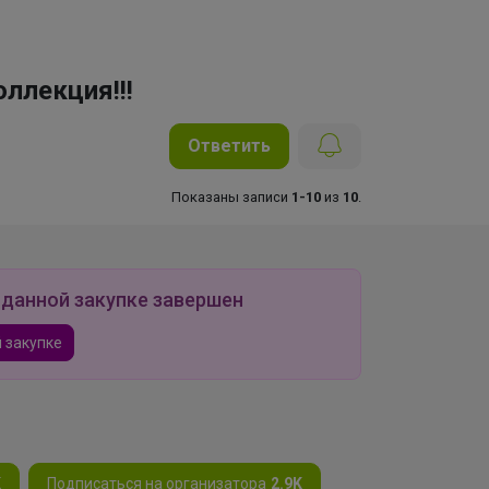
ллекция!!!
Ответить
Показаны записи
1-10
из
10
.
 данной закупке завершен
 закупке
K
Подписаться на организатора
2.9K