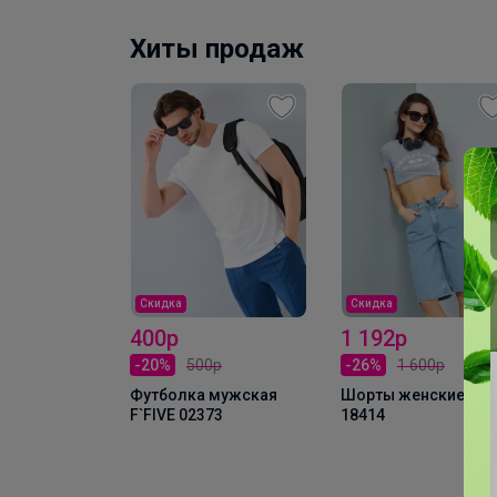
Хиты продаж
Скидка
Скидка
400р
1 192р
-20%
500р
-26%
1 600р
Футболка мужская
Шорты женские F`FI
F`FIVE 02373
18414