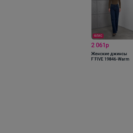
ФЛИС
2 061р
Женские джинсы
F`FIVE 19846-Warm