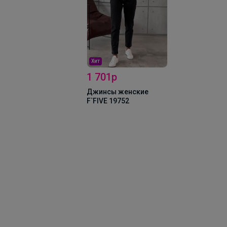
18420 (14354
Хит
1 701р
Джинсы женские
F`FIVE 19752