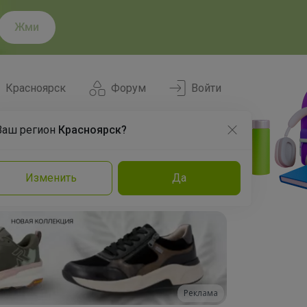
Жми
Красноярск
Форум
Войти
Ваш регион
Красноярск?
Нравится
Заказы
Изменить
Да
и
Команда
Торговые марки
Эксперты
Реклама