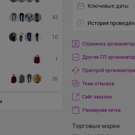
Ключевые даты
43
История проведён
10
Cтраничка организатор
Другие СП организато
1
Пристрой организатор
26
Тема отзывов
Сайт закупки
а
Размерная сетка
Торговые марки