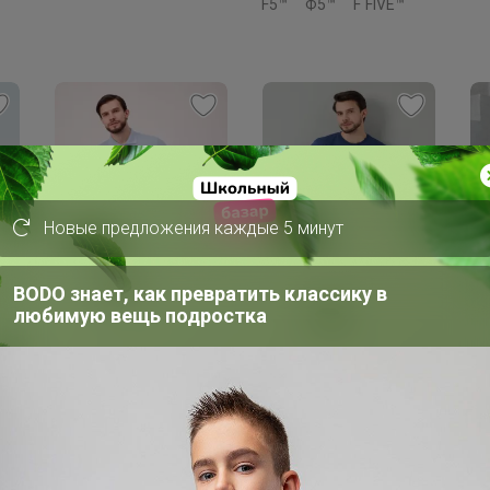
F5™
Ф5™
F`FIVE™
Новые предложения каждые 5 минут
BODO знает, как превратить классику в
Скидка
Скидка
С
любимую вещь подростка
400р
392р
5
-32%
590р
-20%
490р
-
VE
Поло мужское F`FIVE
Футболка мужская
Ру
02336 (154025)
F`FIVE 02285/Pacific
F`