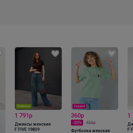
Леныра
Школьные брюки со скидкой 65%
Новинка
Скидка
1 791р
360р
1
-20%
450р
Джинсы женские
Дж
F`FIVE 19839
F`
Футболка женская