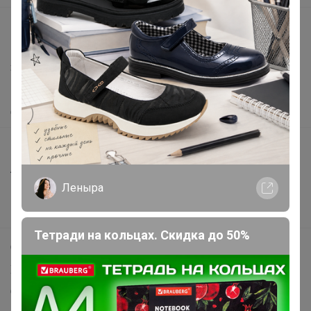
support@24-ok.ru
Написать в поддержку
Защита покупателя
Помощь
О нас
Все предложения
Анонсы
Леныра
Новости
Поддержка альпак
Тетради на кольцах. Скидка до 50%
Самое выгодное
Хиты продаж
Самое желанное