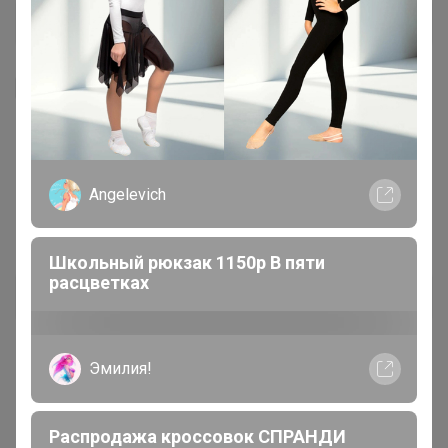
Я внимательно ознакомлен и полностью согласен
с условиями членства в клубе и правилами
вступления, изложенными в следующих
документах:
Правила совместных закупок
,
Соглашение пользователя
,
Политика
Angelevich
конфиденциальности
,
Обработка персональных
данных
.
Школьный рюкзак 1150р В пяти
расцветках
Зарегистрироваться
Эмилия!
Распродажа кроссовок СПРАНДИ