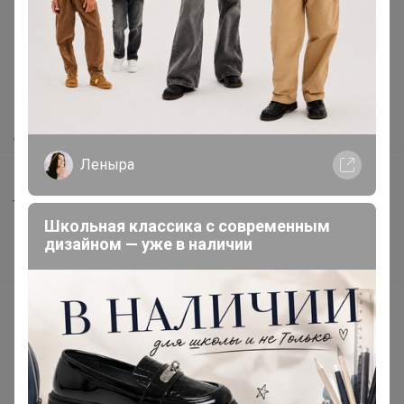
Как здесь все устроено?
Как сделать заказ?
Как получить?
Доставка
Леныра
Шоурумы
Торговые марки
Школьная классика с современным
Наша команда
дизайном — уже в наличии
В наличии
Подарочные сертификаты
Реклама на сайте
Поставщикам
Вакансии