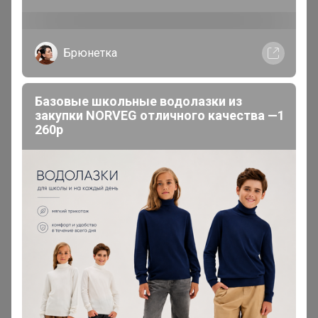
Брюнетка
Базовые школьные водолазки из
закупки NORVEG отличного качества —1
260р
200 000+
15
ров
пользователей
по 
Реклама