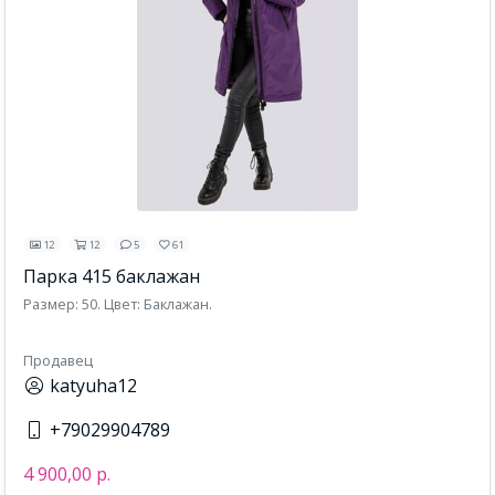
12
12
5
61
Парка 415 баклажан
Размер: 50. Цвет: Баклажан.
Продавец
katyuha12
+79029904789
4 900,00 р.