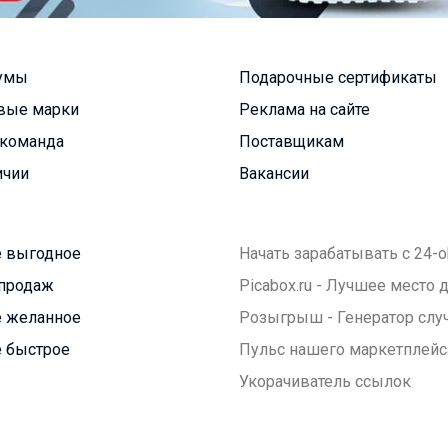
умы
Подарочные сертификаты
вые марки
Реклама на сайте
команда
Поставщикам
ичии
Вакансии
 выгодное
Начать зарабатывать с 24-o
продаж
Picabox.ru - Лучшее место
 желанное
Розыгрыш - Генератор слу
 быстрое
Пульс нашего маркетплейс
Укорачиватель ссылок