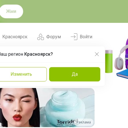
Жми
Красноярск
Форум
Войти
Ваш регион
Красноярск?
Нравится
Заказы
Изменить
Да
и
Команда
Торговые марки
Эксперты
Реклама