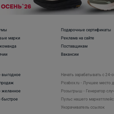
умы
Подарочные сертификаты
вые марки
Реклама на сайте
команда
Поставщикам
Леныра
ичии
Вакансии
Носки для детей и подростков от 22 рублей за
 выгодное
Начать зарабатывать с 24-o
пару!
продаж
Picabox.ru - Лучшее место
 желанное
Розыгрыш - Генератор слу
 быстрое
Пульс нашего маркетплейс
Укорачиватель ссылок