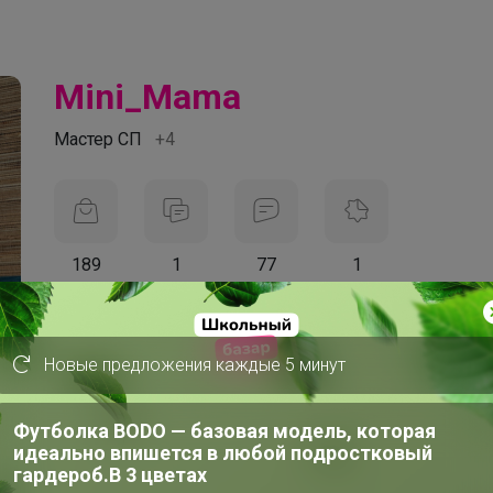
Mini_Mama
Мастер СП
+4
189
1
77
1
На сайте 23 часа назад
День рождения 22 июня
Новые предложения каждые 5 минут
Красноярск
В клубе с 2 ноября 2018 г.
Футболка BODO — базовая модель, которая
идеально впишется в любой подростковый
гардероб.В 3 цветах