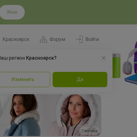
Жми
Красноярск
Форум
Войти
Ваш регион
Красноярск?
Нравится
Заказы
Изменить
Да
и
Команда
Торговые марки
Эксперты
Реклама