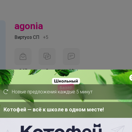
agonia
Виртуоз СП
+5
247
3
16
На сайте 6 часов назад
Новые предложения каждые 5 минут
День рождения 23 февраля
Красноярск
Котофей — всё к школе в одном месте!
В клубе с 2 февраля 2018 г.