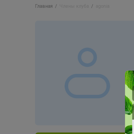
Главная
Члены клуба
agonia