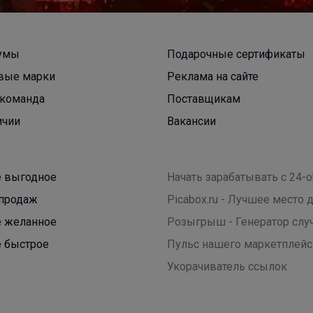
Спортивные брюки оверсайз всего за 761 рубль.
умы
Подарочные сертификаты
Размеры с 134 до 164 см
вые марки
Реклама на сайте
команда
Поставщикам
ичии
Вакансии
 выгодное
Начать зарабатывать с 24-o
продаж
Picabox.ru - Лучшее место
 желанное
Розыгрыш - Генератор слу
 быстрое
Пульс нашего маркетплейс
Укорачиватель ссылок