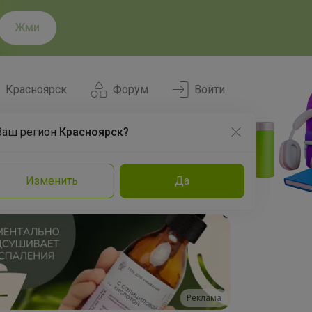
Жми
Красноярск
Форум
Войти
Ваш регион
Красноярск?
Нравится
Заказы
Изменить
Да
и
Команда
Торговые марки
Эксперты
Реклама