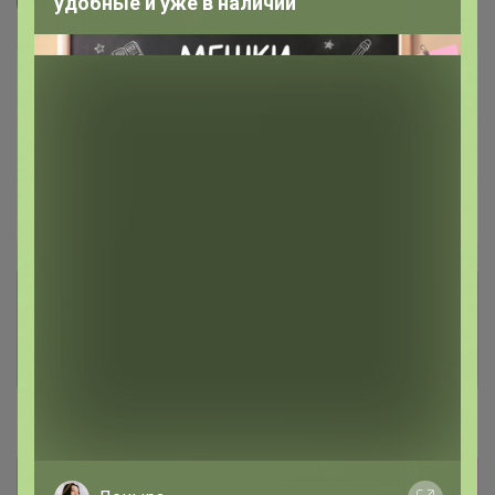
удобные и уже в наличии
Стоп
Собрано
19 июля
48 %
~ 14 дней
Ожидание
Пристрой
1 лот
Комментарии к лотам
1.1K
Отзывы участников
1.7K
Новости
Прямая оплата! Отписка по прямой оплате