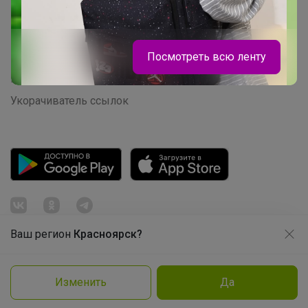
Начать зарабатывать с 24-ok
Picabox.ru - Лучшее место для ваших изображений
Розыгрыш - Генератор случайных чисел
Посмотреть всю ленту
Пульс нашего маркетплейса
Укорачиватель ссылок
Эмилия!
Самые выгодные цены на BROSTEM
Ваш регион
Красноярск?
Продолжая использовать этот сайт и нажимая кнопку
«Принять», вы даёте согласие на обработку файлов
cookie
© ООО "Лявита", ОГРН 1122468054070, 2012 - 2026
Изменить
Да
Подробнее
Принять
Политика конфиденциальности
Cоглашение пользователя