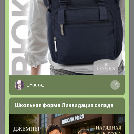
Блузки, рубашки
143
Брюки
48
Джемпера
99
Жакеты, Жилеты и Кардиганы
31
Платья
27
_Настя_
Свитшот, худи, толстовки
43
Школьная форма Ликвидация склада
+ Ещё 2 каталога