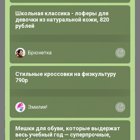
Школьная классика - лоферы для
девочки из натуральной кожи, 820
рублей
Брюнетка
Сбор заказов в данной закупке
завершен
Стильные кроссовки на физкультуру
790р
Перейти к текущей закупке
Артемида
Эмилия!
Подписаться на закупку
1.3K
Мешки для обуви, которые выдержат
весь учебный год — суперпрочные,
Подписаться на организатора
1.7K