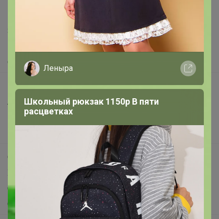
support@24-ok.ru
Написать в поддержку
Защита покупателя
Помощь
О нас
Леныра
Все предложения
Школьный рюкзак 1150р В пяти
Анонсы
расцветках
Новости
Поддержка альпак
Самое выгодное
Хиты продаж
Самое желанное
Самое быстрое