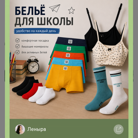
Артемида
Показаны записи
1-3
из
3
.
Леныра