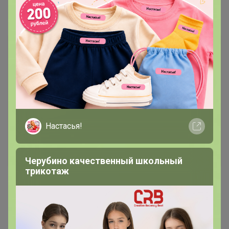
Самые желанные
Настасья!
Черубино качественный школьный
трикотаж
1 565р
1 565р
Блузка женская дл. рук. T-
Блузка женская дл. рук.
lab TL-BT-0004V голубой
KATHARINA KROSS KK-B-
003B-черный