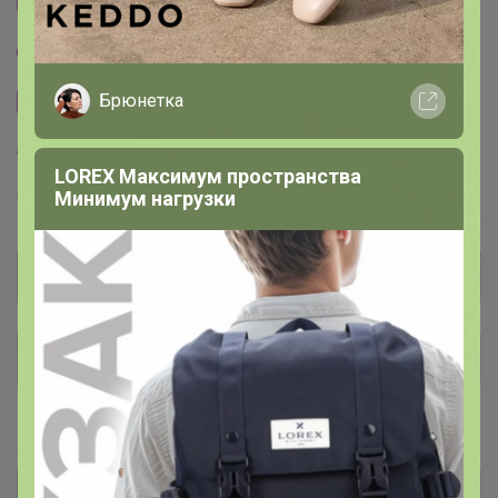
Другие СП организатора Артемида
Пристрой организатора Артемида
Брюнетка
Сайт закупки
Торговые марки
LOREX Максимум пространства
Минимум нагрузки
GREG™
BERTHIER™
T-lab™
KATHARINA KROSS™
Общий каталог
#Для женщин