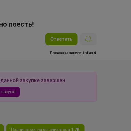
но поесть!
Ответить
Показаны записи
1-4
из
4
.
 данной закупке завершен
 закупке
Подписаться на организатора
1.7K