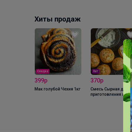
Хиты продаж
Скидка
Хит
399р
370р
Мак голубой Чехия 1кг
Смесь Сырная для
приготовления хлеб
булочных изделий
(аналог Боу де Кежо
1 кг
г