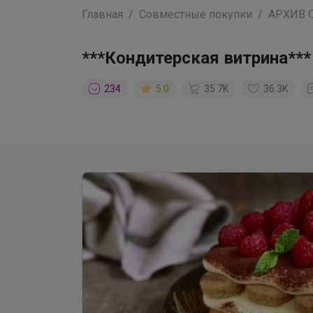
Главная
Совместные покупки
АРХИВ 
***Кондитерская витрина***
234
5.0
35.7K
36.3K