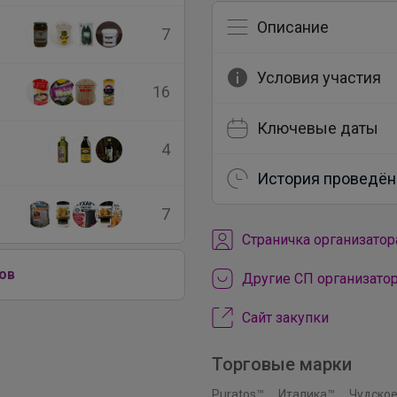
Описание
7
Условия участия
16
Ключевые даты
4
История проведён
7
Cтраничка организатор
ов
Другие СП организато
Сайт закупки
Торговые марки
Puratos™
Италика™
Чудское