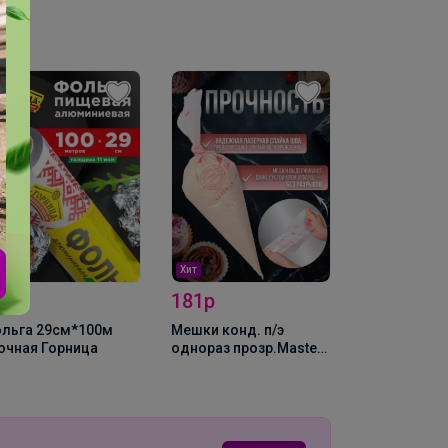
Хит
29р
181р
Хит
317р
льга 29см*100м
Мешки конд. п/э
очная Горница
однораз прозр.Master
ИЗИ МАФФИН
35см (50шт), упак