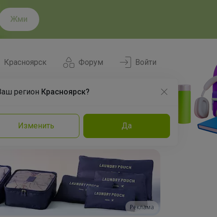
Жми
Красноярск
Форум
Войти
Ваш регион
Красноярск?
Нравится
Заказы
Изменить
Да
и
Команда
Торговые марки
Эксперты
Реклама