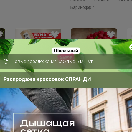
Баринофф™
Хит
Новые предложения каждые 5 минут
375р
Скидка
С
Бисквитные палочки
Распродажа кроссовок СПРАНДИ
338р
1
САВОЯРДИ 500гр
Бумага для выпекания
Пе
о-
38*50м с 2сторонней
vi
силиконизацией
),
Горница, коричн/
белая, рул