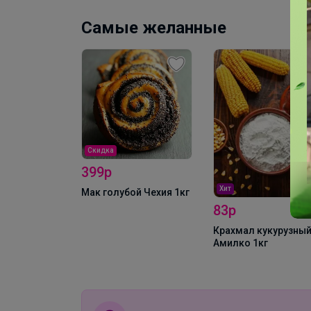
Самые желанные
Скидка
399р
Хит
виниловые
Мак голубой Чехия 1кг
es L 100шт
83р
Крахмал кукурузный
Амилко 1кг