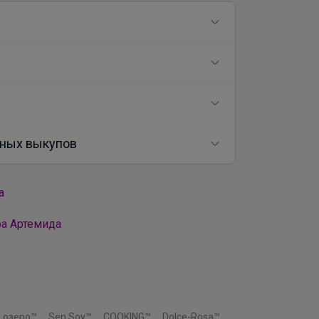
ных выкупов
а
ра Артемида
 озеро™
Sen Soy™
COOKING™
Dolce-Rosa™