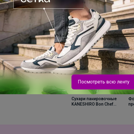
Хит
376р
Хит
Посмотреть всю ленту
ТЕГРАЛ МОЙСТ
ШОКОЛАДНЫЙ КЕЙК
329р
6
смесь д/шок.кекса 1
Сухари панировочные
Фо
кг
KANESHIRO Bon Chef
пр
premium 1кг