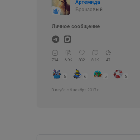
Артемида
Бронзовый
организатор
Личное сообщение
794
6.9K
832
8.1K
47
6
6
5
5
В клубе с 6 ноября 2017 г.