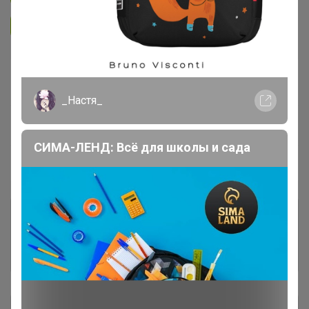
Подписаться на организатора
2.6K
В архиве
Собрано
—
10 %
_Настя_
~ 14 дней
Ожидание
СИМА-ЛЕНД: Всё для школы и сада
Пристрой
6 лотов
Комментарии к лотам
1.8K
Отзывы участников
9.8K