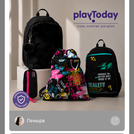
Наша команда
В наличии
Подарочные сертификаты
Реклама на сайте
Поставщикам
Вакансии
support@24-ok.ru
Написать в поддержку
Защита покупателя
Помощь
О нас
Леныра
Все предложения