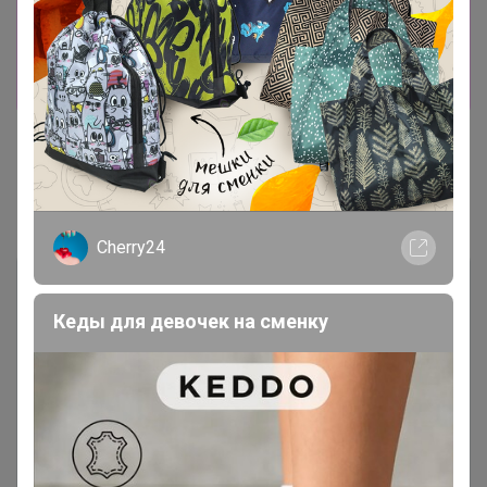
Информация о заказах доступна
лишь членам клуба
Показать
Показаны записи
1-2
из
2
.
Cherry24
Кеды для девочек на сменку
Чтобы ответить или задать вопрос
необходимо авторизоваться на сайте
Это займет меньше минуты