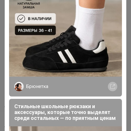
Войти
Зарегистрироваться
Реклама
Как здесь все устроено?
Как сделать заказ?
Брюнетка
Как получить?
Доставка
Стильные школьные рюкзаки и
аксессуары, которые точно выделят
среди остальных — по приятным ценам
Шоурумы
Торговые марки