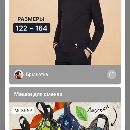
Самые желанные
Брюнетка
Попкорн с карамелью
Хит
1 480р
475р
Мешки для сменки
Кофе Бленд Континенталь
Кофе Грильяж карамель с
(Попкорн с карамелью)
орешками 250г, Зерно
1000г, Зерно