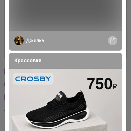
Описание
Условия участия
Ключевые даты
Джилка
История проведённых выкупов
Кроссовки
Cтраничка организатора
Другие СП организатора Бонифаций
Сайт закупки
Торговые марки
Torrefacto™