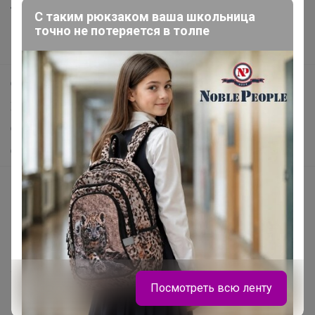
Анонсы
С таким рюкзаком ваша школьница
Новости
точно не потеряется в толпе
Поддержка альпак
Самое выгодное
Хиты продаж
Самое желанное
Самое быстрое
Начать зарабатывать с 24-ok
Picabox.ru - Лучшее место для ваших изображений
Розыгрыш - Генератор случайных чисел
Пульс нашего маркетплейса
Укорачиватель ссылок
Посмотреть всю ленту