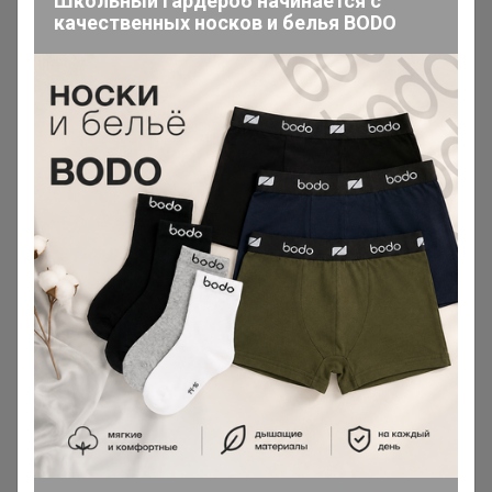
Школьный гардероб начинается с
Если в заказе позиция из этого
качественных носков и белья BODO
каталога она выдается сразу!
Если нужно заказ отправить
вместе с позициями под заказ -
напишите комментарий к заказу
"отправить все вместе"
Если вы заказали из этого каталога, то в счет
включается сразу и идет в ближайший развоз.
Если хотите, чтобы заказ пришел вместе с
позициями под заказ (не делить) то подпишите
комментарий к заказу "отправить вместе"
Сорта недели и Кофе по самым
8
вкусным ценам!
В этом каталоге кофе идет с ожиданием. Если
хотите получить как можно быстрее,
заказывайте из каталога "Кофе в наличии".
Примерные сроки ожидания 12-16 дней. Пока
обжарят, заберет и доставит ТК