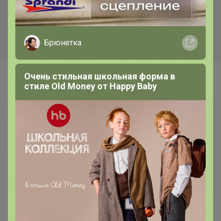
булочных изделий (аналог
силиконизацией Горница,
Боу де Кежо), 1 кг
коричн/белая, рул
Брюнетка
Очень стильная школьная форма в
Самые желанные
стиле Old Money от Нappy Вaby
Хит
376р
ТЕГРАЛ МОЙСТ