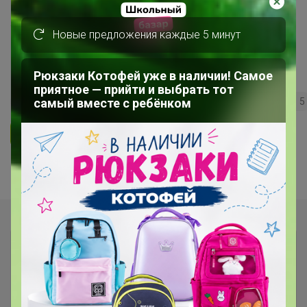
***Кондитерская витрина*** Всё
Новые предложения каждые 5 минут
для кондитеров и любителей
вкусно поесть!
Рюкзаки Котофей уже в наличии! Самое
приятное — прийти и выбрать тот
самый вместе с ребёнком
228
5.0
35.7K
36.3K
3.7K
5
Ответить
Показаны записи
1-6
из
6
.