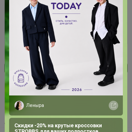
Чтобы ответить или задать вопрос
необходимо авторизоваться на сайте
Это займет меньше минуты
Войти
Зарегистрироваться
Реклама
Как здесь все устроено?
Как сделать заказ?
Леныра
Как получить?
Доставка
Скидки -20% на крутые кроссовки
STROBBS для ваших подростков