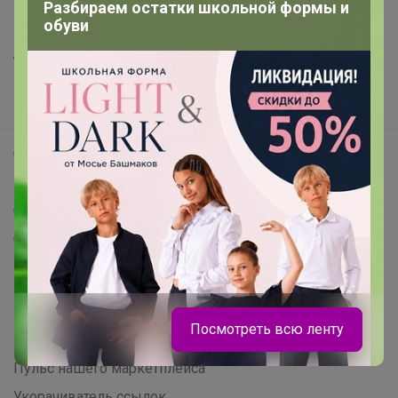
Разбираем остатки школьной формы и
обуви
Все предложения
Анонсы
Новости
Поддержка альпак
Самое выгодное
Хиты продаж
Самое желанное
Самое быстрое
Начать зарабатывать с 24-ok
Picabox.ru - Лучшее место для ваших изображений
Посмотреть всю ленту
Розыгрыш - Генератор случайных чисел
Пульс нашего маркетплейса
Укорачиватель ссылок