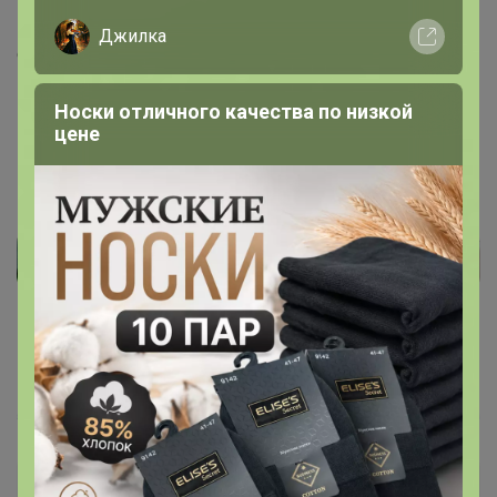
информацией. Я завтра позвоню в цр, уточню этот
вопрос. Но на будущее, Вы можете спокойно об этом
Джилка
спросить свой цр, не дожидаясь ответа организатора и
получить оперативный ответ. Даже не заходя в цр,
просто позвонить. Может его просто забыли пукнуть и
Носки отличного качества по низкой
цене
поставить на приход. Завтра уточню и отпишусь
Yurchuk