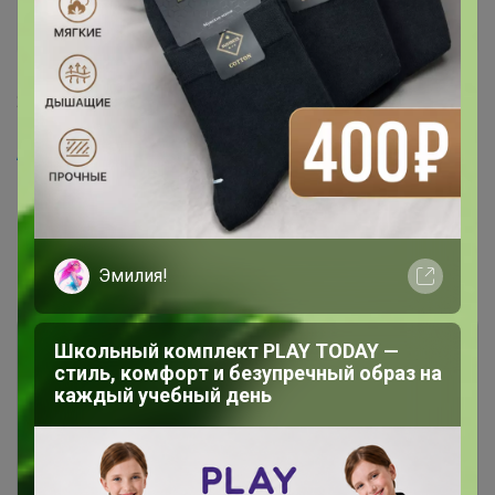
Виртуоз СП
1
25 февраля, 2026 06:48
Artemida
, огромное спасибо за подробный ответ
Показаны записи
1-6
из
6
.
Эмилия!
Школьный комплект PLAY TODAY —
стиль, комфорт и безупречный образ на
каждый учебный день