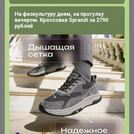
Мука панировочная, сухари,
7
На физкультуру днем, на прогулку
вечером. Кроссовки Sprandi за 2790
+ Ещё 28 каталогов
рублей
Хиты продаж
Хит
Скидка
370р
338р
Смесь Сырная для
Бумага для выпекания
приготовления хлебо-
38*50м с 2сторонней