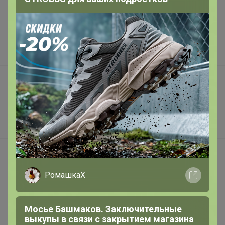
Шоурумы
Торговые марки
Наша команда
В наличии
Подарочные сертификаты
Реклама на сайте
Поставщикам
Вакансии
support@24-ok.ru
Написать в поддержку
РомашкаХ
Защита покупателя
Помощь
Мосье Башмаков. Заключительные
О нас
выкупы в связи с закрытием магазина