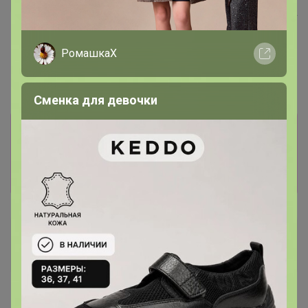
Хит
ШОКОЛАДНЫЙ КЕЙК смесь
д/шок.кекса 1 кг
83р
Крахмал кукурузный Амилко
РомашкаХ
1кг
Сменка для девочки
Информация о заказах доступна
лишь членам клуба
Показать
Артемида
Бронзовый организатор
10 февраля, 2026 11:57