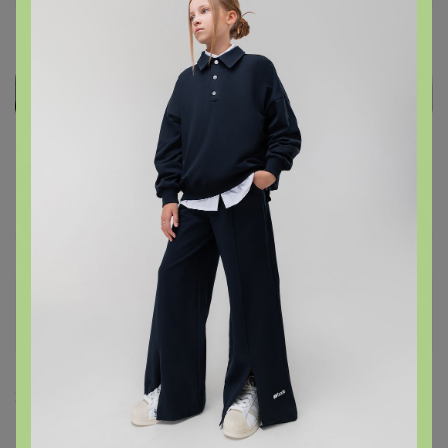
Yurchuk
Виртуоз СП
24 февраля, 2026 20:03
Artemida
, добрый вечер! подскажите почему мой