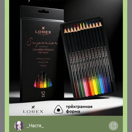
Общий каталог
*** КОФЕ В ЗЕРНАХ ***
1
### Личная передача ###
1
Консервация
7
Лапша, макароны, фунчоза
16
Масло кокосовое, оливковое,
4
кунжутное, фритюрное
_Настя_