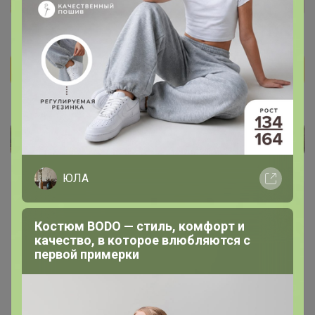
ЮЛА
Каталог
Костюм BODO — стиль, комфорт и
****** РАСПРОДАЖА ******
качество, в которое влюбляются с
первой примерки