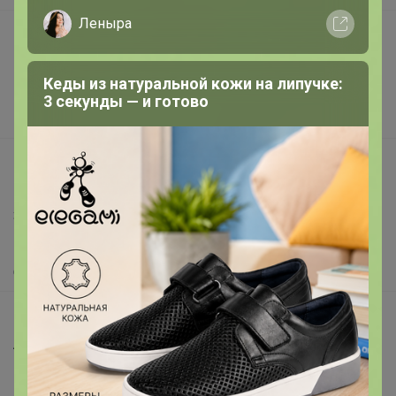
Леныра
Подарочные сертификаты
Реклама на сайте
Кеды из натуральной кожи на липучке:
Поставщикам
3 секунды — и готово
Вакансии
support@24-ok.ru
Написать в поддержку
Защита покупателя
Помощь
О нас
Все предложения
Анонсы
Новости