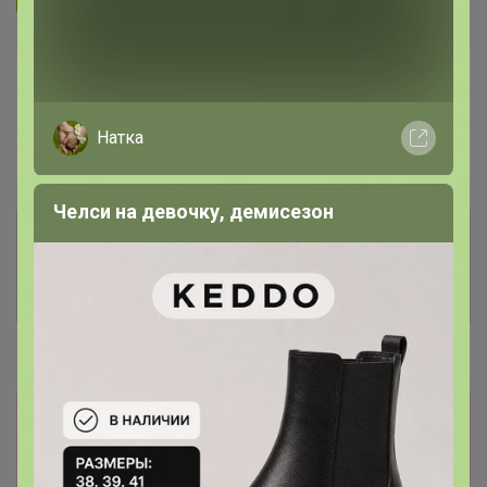
В архиве
Собрано
—
72 %
Натка
~ 5 дней
Ожидание
Челси на девочку, демисезон
Комментарии к лотам
3.7K
Отзывы участников
12K
Новости
Прямая оплата! Отписка по прямой оплате
встает до 30 минут! ТЕПЕРЬ МОЖНО
ПЛАТИТЬ ПО КУАР-КОДУ (СБП) ОЧЕНЬ