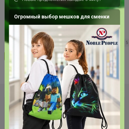
***Кондитерская витрина*** Всё
Огромный выбор мешков для сменки
для кондитеров и любителей
вкусно поесть!
221
5.0
35.7K
36.3K
3.7K
5
Ответить
Показаны записи
1-3
из
3
.