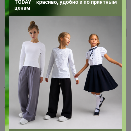
TODAY— красиво, удобно и по приятным
ценам
Реклама
Как здесь все устроено?
Как сделать заказ?
Как получить?
Доставка
Шоурумы
Торговые марки
Наша команда
В наличии