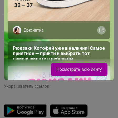
Поддержка альпак
Самое выгодное
Хиты продаж
Брюнетка
Самое желанное
Самое быстрое
Рюкзаки Котофей уже в наличии! Самое
Начать зарабатывать с 24-ok
приятное — прийти и выбрать тот
самый вместе с ребёнком
Picabox.ru - Лучшее место для ваших изображений
Розыгрыш - Генератор случайных чисел
Посмотреть всю ленту
Пульс нашего маркетплейса
Укорачиватель ссылок