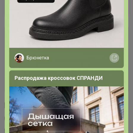
УДОБНО, БЕЗ ЛИШНИХ ЦИФР И ДАННЫХ
КАРТ! ОТПИСКА ВСТАЕТ СРАЗУ.
Описание
Условия участия
Брюнетка
Ключевые даты
Распродажа кроссовок СПРАНДИ
История проведённых выкупов
Cтраничка организатора
Другие СП организатора Артемида
Сайт закупки