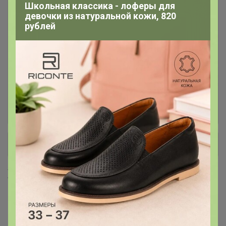
Школьная классика - лоферы для
Консервация
7
девочки из натуральной кожи, 820
рублей
Лапша, макароны, фунчоза
16
Масло кокосовое, оливковое,
4
кунжутное, фритюрное
Мука панировочная, сухари,
7
+ Ещё 28 каталогов
Хиты продаж