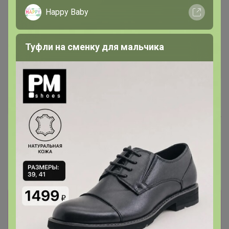
Happy Baby
Туфли на сменку для мальчика
Хит
376р
ТЕГРАЛ МОЙСТ
Хит
ШОКОЛАДНЫЙ КЕЙК смесь
д/шок.кекса 1 кг
83р
Крахмал кукурузный Амилко
1кг
Информация о заказах доступна
лишь членам клуба