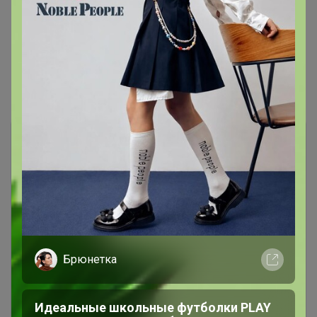
Показаны записи
1-3
из
3
.
Чтобы ответить или задать вопрос
необходимо авторизоваться на сайте
Брюнетка
Это займет меньше минуты
Идеальные школьные футболки PLAY
Войти
Зарегистрироваться