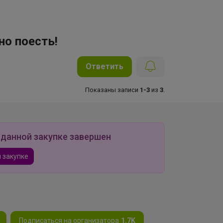
но поесть!
Ответить
Показаны записи
1-3
из
3
.
 данной закупке завершен
 закупке
Подписаться на организатора
1.7K