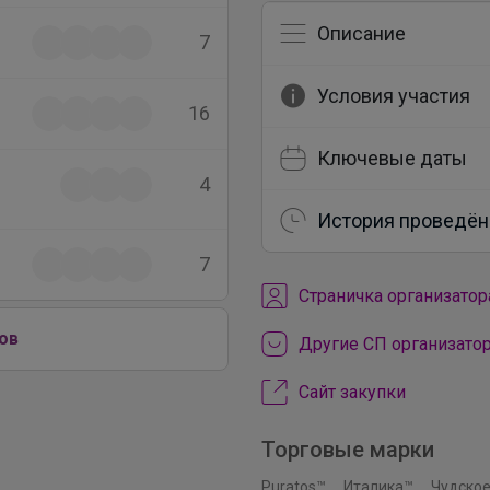
Описание
7
Условия участия
16
Ключевые даты
4
История проведён
7
Cтраничка организатор
ов
Другие СП организато
Сайт закупки
Торговые марки
Puratos™
Италика™
Чудское