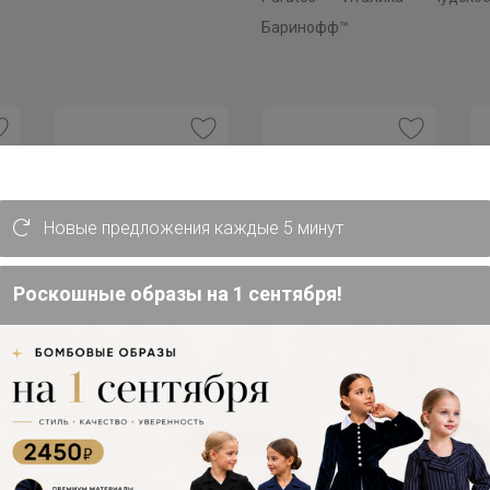
Баринофф™
Скидка
Хит
Новые предложения каждые 5 минут
179р
7
375р
Перчатки виниловые
Би
Бисквитные палочки
Роскошные образы на 1 сентября!
vinyl gloves M 100шт
СА
САВОЯРДИ 500гр
ния
й