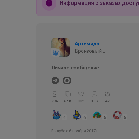
Информация о заказах досту
Артемида
Бронзовый
организатор
Личное сообщение
794
6.9K
832
8.1K
47
6
6
5
5
В клубе с 6 ноября 2017 г.