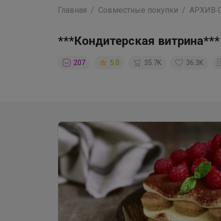
Главная
Совместные покупки
АРХИВ 
***Кондитерская витрина***
207
5.0
35.7K
36.3K