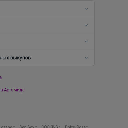
ных выкупов
а
ра Артемида
 озеро™
Sen Soy™
COOKING™
Dolce-Rosa™