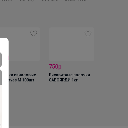
Скидка
Хит
50р
190р
165р
сквитные палочки
Перчатки виниловые
Мука темпур
ВОЯРДИ 1кг
vinyl gloves L 100шт
"Kaneshiro", 