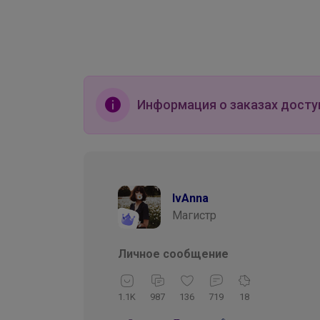
Информация о заказах досту
IvAnna
Магистр
Личное сообщение
1.1K
987
136
719
18