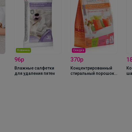
С
Скидка
1
370р
180р
Ср
Концентрированный
Концентрированный
оч
стиральный порошок
шампунь для
ко
для цветного белья
очищения ковров и
бе
обивок
_Настя_