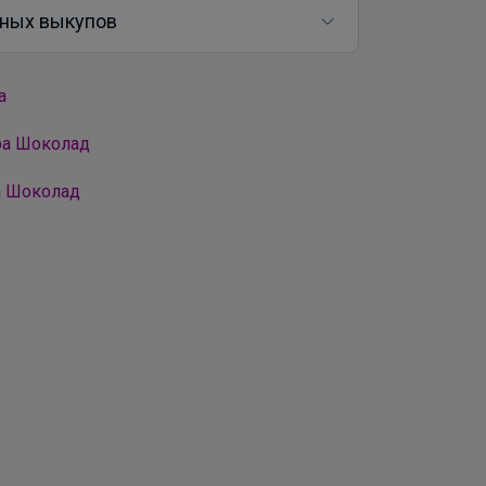
ных выкупов
а
ра Шоколад
а Шоколад