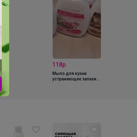
стиральный порошок
Extra Oxy
18р
ло для кухни
траняющее запахи
рхатная орхидея