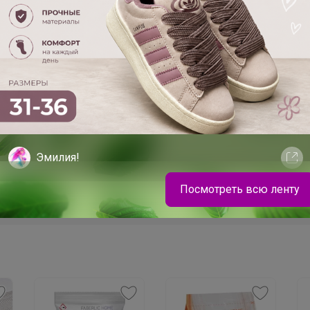
пятновыводитель
Extra Oxy
1
Эмилия!
Мы
ус
Посмотреть всю ленту
Ба
От простых карандашей до ярких красок для
холста — изобилие канцелярии исполнит любую
мечту с чистого листа