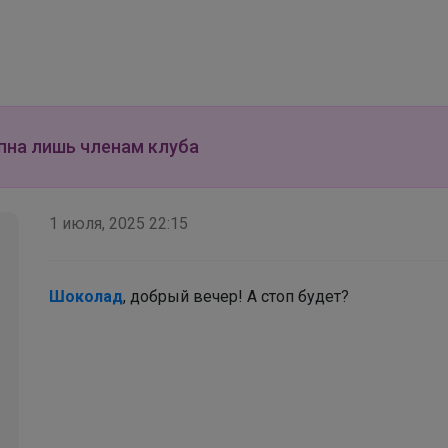
Носки отличного качества по низкой цене
пна лишь членам клуба
1 июля, 2025 22:15
Шоколад
, добрый вечер! А стоп будет?