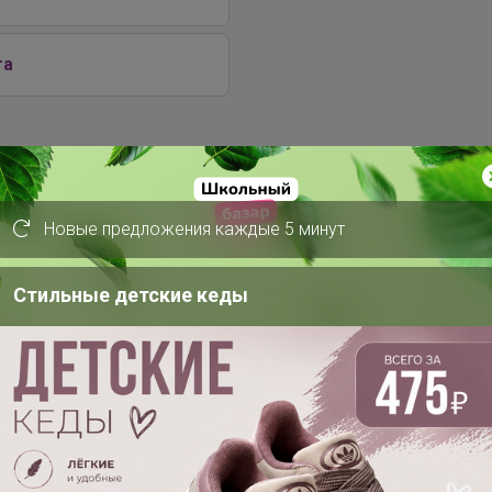
га
Новые предложения каждые 5 минут
Стильные детские кеды
Скидка
595р
Ортопедическое
Скидка
Сиденье с
наполнителем из лузги
347р
гречихи. СУПЕР вещь!
Кислородный
универсальный