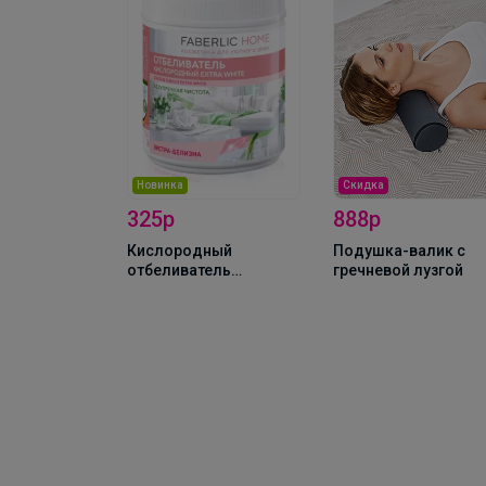
Скидка
Новинка
888р
96р
ный
Подушка-валик c
Влажные салфетки
ель
гречневой лузгой
для удаления пятен
ный
ель Extra