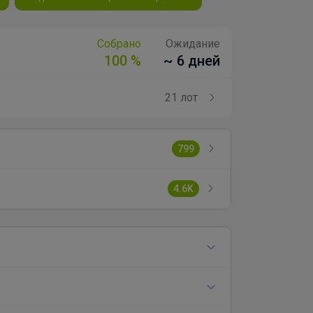
Собрано
Ожидание
100 %
~ 6 дней
21 лот
799
4.6K