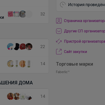
История проведён
32
ки
Cтраничка организатор
Другие СП организато
Пристрой организатор
22
Сайт закупки
14
Торговые марки
Faberlic™
РАШЕНИЯ ДОМА
14