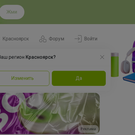
Жми
Красноярск
Форум
Войти
Ваш регион
Красноярск?
Нравится
Заказы
Изменить
Да
и
Команда
Торговые марки
Эксперты
Реклама