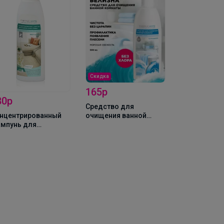
Скидка
Хит
370р
96р
Концентрированный
Зубная щётк
стиральный порошок
силиконова
кидка
универсальный Горная
свежесть
65р
едство для
ищения ванной
мнаты «Эффект
лизны»