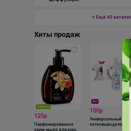
+ Ещё 43 катало
Хиты продаж
Скидка
110р
Карандаш-
пятновыводитель
Хит
универсальный
100р
Универсальный спрей-
ованное
пятновыводитель
 для кухни
серии дом faberlic