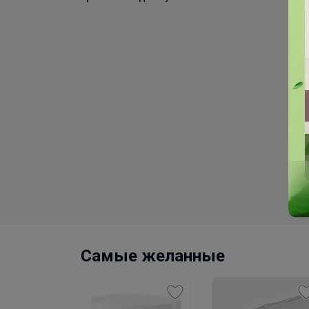
 и ваниль»
Самые желанные