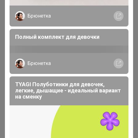
В теме "Сезонные саженцы от "Семена для
Брюнетка
Сибири"❗ Местный склад❗ не предзаказ:
заказали=получили (svet)"
Полный комплект для девочки
10 июня, 2026 22:29
Happy Baby
, добрый вечер! Удалять заказ? Уже не
включите в счет?
IvAnna
Магистр
В теме "Green-m-a-d-e - Эко-баба №1 вся
натуральная косметика"