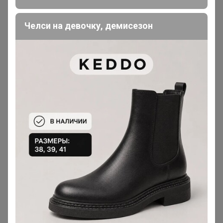
Челси на девочку, демисезон
IvAnna
Магистр
В теме "Посадочный "Семена для Сибири" (цветы,
гортензии и прочее)"
26 июля, 2026 19:55
Эльф
, добрый вечер! Подскажите, пожалуйста, лилии
можно в зиму посадить в открытый грунт? Или ждать
до весны?
IvAnna
Магистр