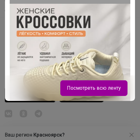
Самое желанное
Школа база Bossa Nova!!!
Самое быстрое
Начать зарабатывать с 24-ok
Picabox.ru - Лучшее место для ваших изображений
Розыгрыш - Генератор случайных чисел
Пульс нашего маркетплейса
Укорачиватель ссылок
Посмотреть всю ленту
Настасья!
Ваш регион
Красноярск?
Продолжая использовать этот сайт и нажимая кнопку