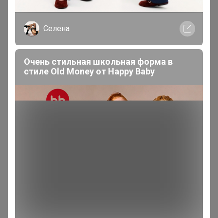
Milka
, спасибо большое! Оплатила
Школьная форма Pelican для девочек
IvAnna
Магистр
В теме "Твой имидж - Стиль и комфорт из
Белоруссии"
4 мая, 2026 12:08
IvAnna
, пишет "не удаётся получить доступ к сайту"
IvAnna
Магистр