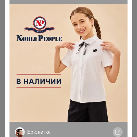
Сообщения пользователя —
IvAnna
1
2
3
4
5
Показаны записи
1-10
из
987
.
IvAnna
Магистр
В теме "Предзаказ Miss Freya - женская верхняя
одежда осень/зима 2026"
5 августа, 2026 21:32
Брюнетка
, добрый вечер! Есть шанс выкупить без
Брюнетка
рядов, но за стоимость выше?