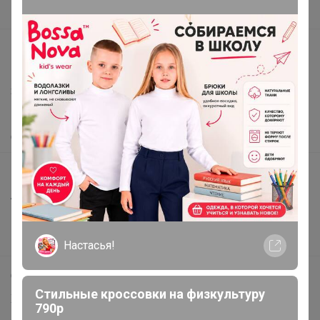
Вакансии
support@24-ok.ru
Написать в поддержку
Защита покупателя
Помощь
О нас
Все предложения
Анонсы
Новости
Поддержка альпак
Самое выгодное
СЛАДКАЯ
Хиты продаж