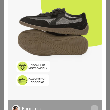
27 мая, 2026 20:56
Bonditka
, добрый вечер! А ещё же можно дозаказать?
В новую закупку не уйдёт заказ?
IvAnna
Магистр
Брюнетка
В теме "Green-m-a-d-e - Эко-баба №1 вся
натуральная косметика"
TYAGI Полуботинки для девочек,
26 мая, 2026 22:56
легкие, дышащие - идеальный вариант
на сменку
Bonditka
, добрый вечер! Когда выкупать будем? Ещё
в феврале заказ сделан.