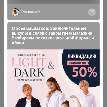
В теме "Твой имидж - Стиль и комфорт из
Белоруссии"
4 мая, 2026 12:06
Селена
Milka
, здравствуйте! Не получается оплатить прямой
Очень стильная школьная форма в
оплатой. Можно по номеру телефона?
стиле Old Money от Нappy Вaby
1
2
3
4
5
Показаны записи
1-10
из
987
.