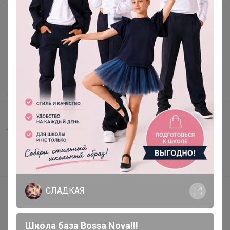
Реклама
Как здесь все устроено?
РомашкаХ
Как сделать заказ?
Как получить?
Мосье Башмаков. Заключительные
Доставка
выкупы в связи с закрытием магазина
Разбираем остатки школьной формы и
обуви
Шоурумы
Торговые марки
Наша команда
В наличии
Подарочные сертификаты
Реклама на сайте
Поставщикам