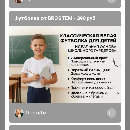
IvAnna
Магистр
В теме "Твой имидж - Стиль и комфорт из
Белоруссии"
1
15 мая, 2026 18:16
Milka
, спасибо большое!
IvAnna
Магистр
В теме "Твой имидж - Стиль и комфорт из