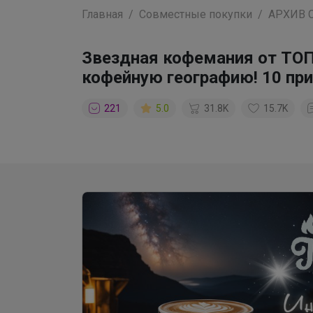
Главная
Совместные покупки
АРХИВ 
Звездная кофемания от ТОП
кофейную географию! 10 при
221
5.0
31.8K
15.7K