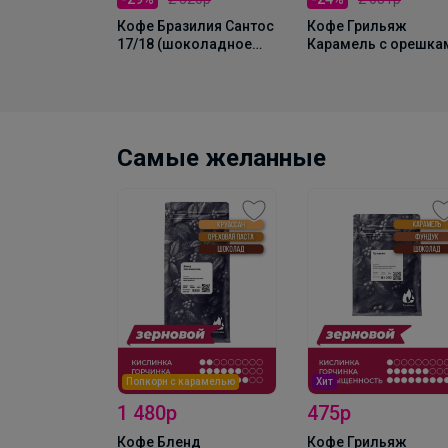
Кофе Бразилия Сантос
Кофе Грильяж
опия Амхара
17/18 (шоколадное
Карамель с орешка
00г, ЗЕРНО
парфе с ореховым
1000г, Зерно
кремом) 1000г, Зерно
Самые желанные
ип-пакетах
шт в упак
Попкорн с карамелью
Хит
о азотом)
1 480р
475р
Кофе Бленд
Кофе Грильяж