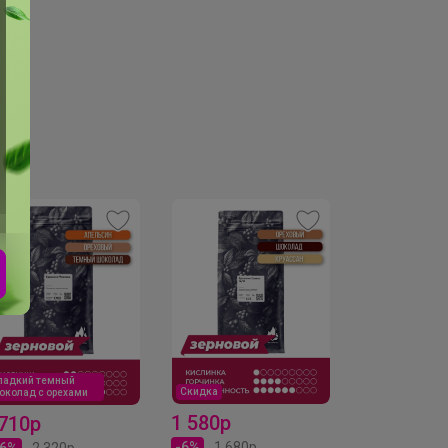
ладкий темный
Скидка
Хит
околад с орехами
1 580р
475р
 710р
-6%
1 680р
26%
2 320р