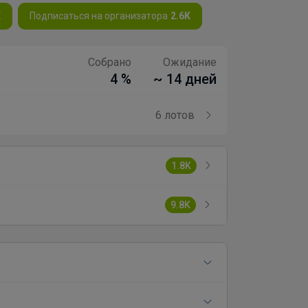
K
Подписаться на организатора
2.6K
Собрано
Ожидание
4 %
~ 14 дней
6 лотов
1.8K
9.8K