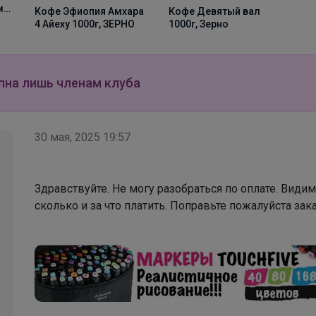
ми
Кофе Девятый вал
Кофе Эфиопия Амхара
Нескучные школьный юбки от Nоblе Реoplе на
1000г, Зерно
4 Айеху 1000г, ЗЕРНО
любой вкус
пна лишь членам клуба
30 мая, 2025 19:57
Здравствуйте. Не могу разобраться по оплате. Види
сколько и за что платить. Поправьте пожалуйста зака