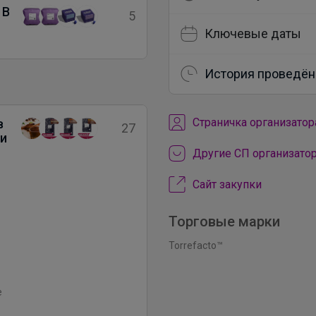
 В
5
Ключевые даты
История проведён
Cтраничка организатор
в
27
ли
Другие СП организато
Сайт закупки
Торговые марки
Torrefacto™
е