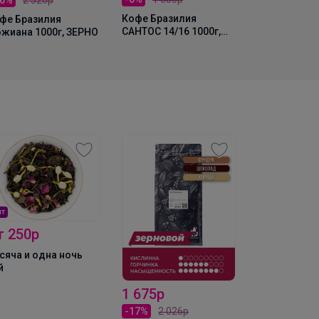
Кофе Гриль
карамель с
Кофе Бразилия
фе Бразилия
250г, Зерно
САНТОС 14/16 1000г,
жиана 1000г, ЗЕРНО
ЗЕРНО
ит
927,3р
т 250р
Шоколадно-
сяча и одна ночь
паста с мин
й
350гр.
1 675р
-17%
2 026р