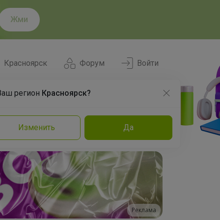
Жми
Красноярск
Форум
Войти
Ваш регион
Красноярск?
Нравится
Заказы
Изменить
Да
и
Команда
Торговые марки
Эксперты
Реклама