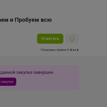
аем и Пробуем всю
Ответить
Показаны записи
1-6
из
6
.
 данной закупке завершен
 закупке