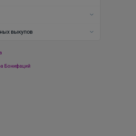
ных выкупов
а
ра Бонифаций