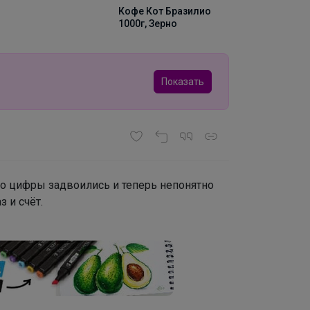
Кофе Кот Бразилио
1000г, Зерно
Показать
мо цифры задвоились и теперь непонятно
з и счёт.