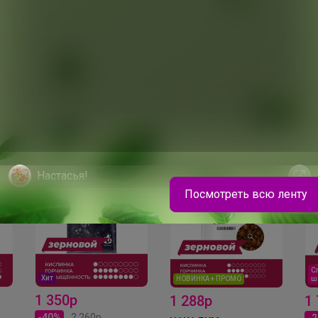
ля
ов
Настасья!
Посмотреть всю ленту
Детская коллекция качественного и легкого
термобелья
С
Хит
НОВИНКА + ПРОМО
ш
1 350р
1 288р
1
-40%
2 260р
-