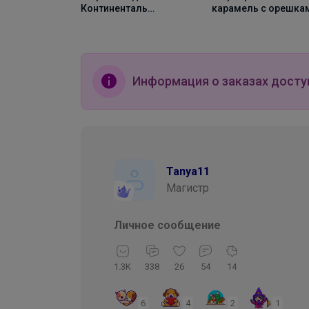
Континенталь
карамель с орешка
(Попкорн с
250г, Зерно
карамелью) 1000г,
Зерно
Информация о заказах досту
Tanya11
Магистр
Личное сообщение
1.3K
338
26
54
14
6
4
2
1