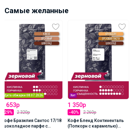
Самые желанные
НОВИНКА + ПРОМО
1 288р
ЧАКА БУМ - Карамельный
РАФ ЧАК-ЧАК 1000гр
Хит
1 350р
-40%
2 260р
Кофе Бленд Континенталь
(Попкорн с карамелью)
1000г, Зерно