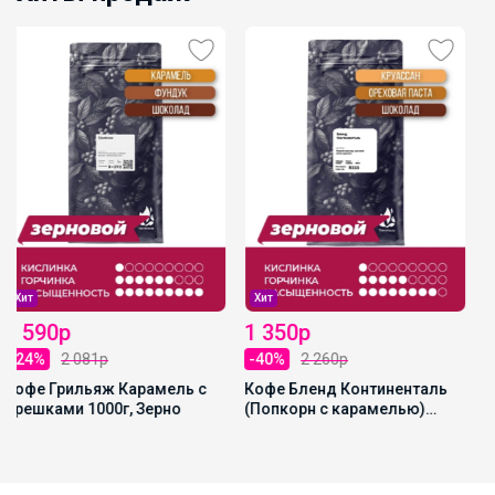
НОВИНКА + ПРОМО
1 288р
ЧАКА БУМ - Карамельный
РАФ ЧАК-ЧАК 1000гр
Хит
1 350р
-40%
2 260р
Кофе Бленд Континенталь
(Попкорн с карамелью)
1000г, Зерно