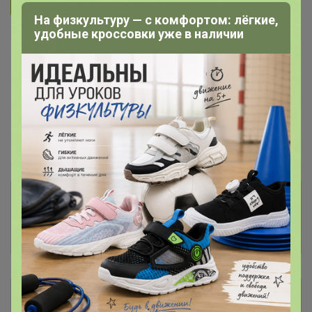
Подписаться на организатора
2.6K
На физкультуру — с комфортом: лёгкие,
удобные кроссовки уже в наличии
В архиве
Собрано
—
61 %
~ 4 дня
Ожидание
Пристрой
2 лота
Комментарии к лотам
3.4K
Отзывы участников
15.4K
Описание