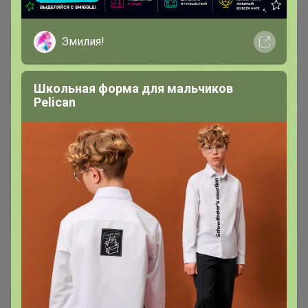
Эмилия!
Школьная форма для мальчиков
Общий каталог
Pelican
Ё-батон новый поставщик,
29
первый выкуп!
В первые выкупы нужно собрать минималку и
по вашим заказам подобрать позиции, которые
будем держать в наличии ) После нескольких
выкупов будет как вся закупка )
#В наличии