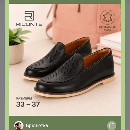
Самые желанные
Срок до 14.03.2027
760р
823р
Лютеин с ликопином и бета-
Комплексный коллаген с
каротином, 60 капс. NS
гиалуроновой кислотой,
биотином и витамином С
200г, ананас
Брюнетка