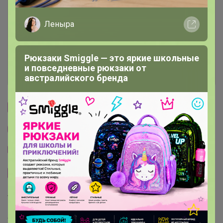
Условия участия
Леныра
Ключевые даты
Рюкзаки Smiggle — это яркие школьные
и повседневные рюкзаки от
История проведённых выкупов
австралийского бренда
Cтраничка организатора
Другие СП организатора Бонифаций
Тема отзывов
Сайт закупки
Торговые марки
Академия-Т™
Be First™