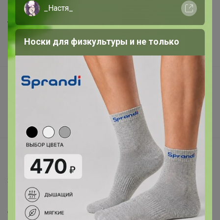
_Настя_
Шоурумы
Торговые марки
Наша команда
Носки для физкультуры и не только
В наличии
Подарочные сертификаты
Реклама на сайте
Поставщикам
Вакансии
support@24-ok.ru
Написать в поддержку
Защита покупателя
Помощь
О нас