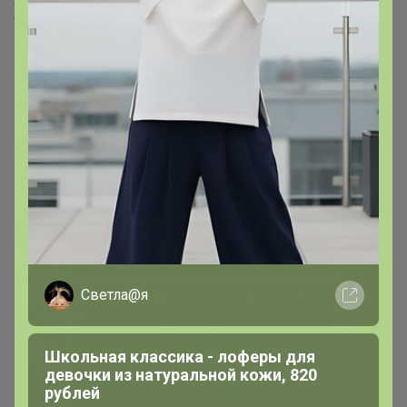
Хиты продаж
Выбор экспертов
Выбор экспертов
Новинка
545р
Комплекс питьевой
Хит
Магний+В6 со вкусом вишни,
Светла@я
565р
450мл, NS
-54%
1 231р
Омега-3 (ПНЖК 1050),
Школьная классика - лоферы для
90капс, Naturalsphere
девочки из натуральной кожи, 820
рублей