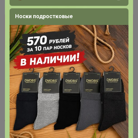
Носки подростковые
Информация о заказах доступна
лишь членам клуба
Показать
Лена-Елена
Великий магистр
17 февраля, 2025 23:36
Бонифаций
, здравствуйте. Зайдите в личные
сообщения, пожалуйста.