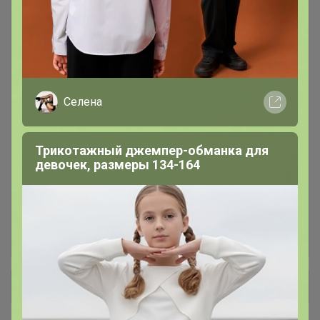
Магний все формы
12
Витамины и Минералы для
58
спорта, фитнеса и здоровья
Омега-3 (Незаменимые жирные
8
Селена
кислоты) все формы и
производители
Трикотажный джемпер-обманка для
Для суставов и связок, волос и
девочек, размеры 134-164
24
ногтей
ПРОТЕИН (Высокобелковые
19
смеси) Батончики, Арахисовая
паста
+ Ещё 12 каталогов