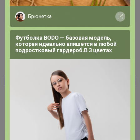
Бонифаций
Серебряный организатор
Брюнетка
18 февраля, 2025 09:53
Футболка BODO — базовая модель,
которая идеально впишется в любой
подростковый гардероб.В 3 цветах
Лена-Елена
, добрый день
Хорошо
МамамитиЯ