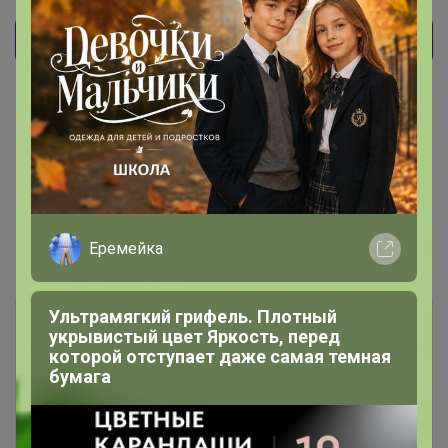
Показаны записи
1-6
из
6
.
Еремейка
Ультрамягкий грифель. Плотный
укрывистый цвет Яркость, перед
которой отступает даже самая темная
бумага