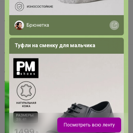
Все предложения
Анонсы
Брюнетка
Новости
Поддержка альпак
Туфли на сменку для мальчика
Самое выгодное
Хиты продаж
Самое желанное
Самое быстрое
Начать зарабатывать с 24-ok
Picabox.ru - Лучшее место для ваших изображений
Розыгрыш - Генератор случайных чисел
Пульс нашего маркетплейса
Посмотреть всю ленту