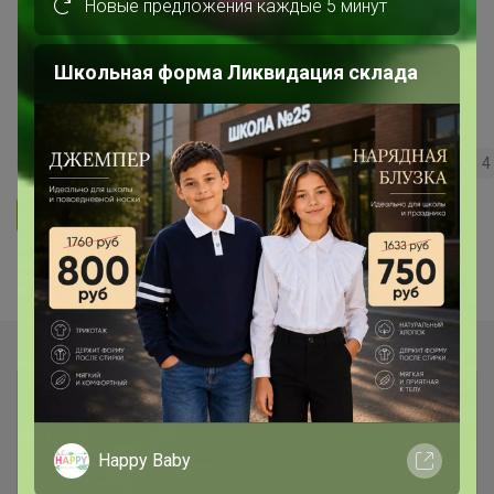
Новые предложения каждые 5 минут
Правильные Витамины и Питание
Школьная форма Ликвидация склада
для Спорта/Фитнеса без
рекламного обмана!
323
5.0
63.5K
49.6K
3.4K
4
Ответить
Показаны записи
1-6
из
6
.
Happy Baby