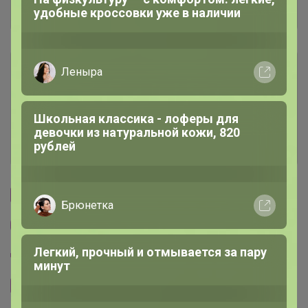
Отзывы участников
удобные кроссовки уже в наличии
3.9K
Условия участия
Леныра
Ключевые даты
Школьная классика - лоферы для
девочки из натуральной кожи, 820
рублей
История проведённых выкупов
Cтраничка организатора
Брюнетка
Другие СП организатора Glamkat
Легкий, прочный и отмывается за пару
Пристрой организатора Glamkat
минут
Сайт закупки