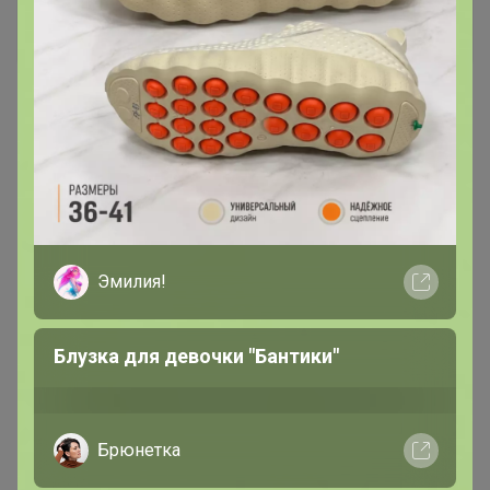
262,2р
403,8р
Кружка White Fusion 400 мл,
Салатник White Fusion 750
P.L. Proff Cuisine
мл, 15,5 см, P.L. Proff Cuisine
Эмилия!
Блузка для девочки "Бантики"
Брюнетка