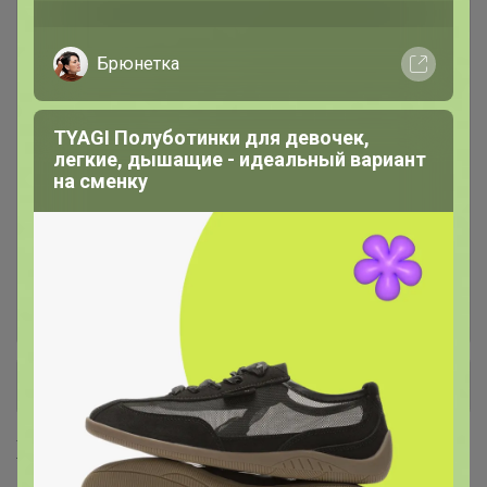
РАСПРОДАЖА!
92
Брюнетка
Столовая посуда P.L. Proff
1.1K
Cuisine
TYAGI Полуботинки для девочек,
легкие, дышащие - идеальный вариант
на сменку
Столовый фарфор Aristocrat,
393
Noble
Бокалы штучно. Пивные везем
1
хоть куда, а тонкие только в
Центральном ЦР!
+ Ещё 16 каталогов
Хиты продаж