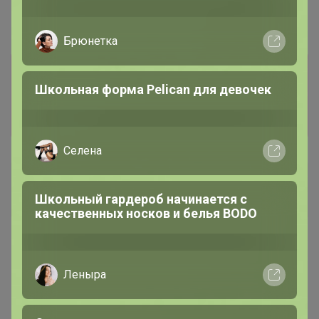
Брюнетка
Информация о заказах доступна
лишь членам клуба
Школьная форма Pelican для девочек
Показать
Селена
1BMW
Великий магистр
Школьный гардероб начинается с
качественных носков и белья BODO
7 февраля, 2025 20:30
Леныра
Glamkat
, Расфиксируйте пожалуйста соусник, ложки
перенесли в новую закупку, он один остался