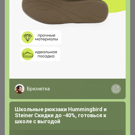
Цена за 6шт
Цена за 6шт
680,4р
457,2р
Вилка Sapporo столовая 19,5
Ложка Sapporo чайная 14
см, P.L. - Davinci
см, P.L. - Davinci
Брюнетка
Школьные рюкзаки Hummingbird и
Steiner Скидки до -40%, готовься к
школе с выгодой