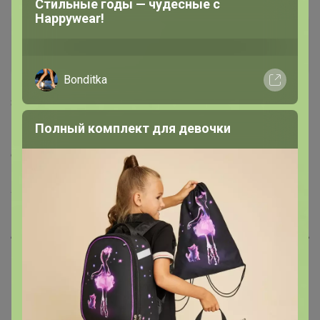
Стильные годы — чудесные с
Happywear!
Glamkat
Золотой организатор
Bonditka
8 февраля, 2025 10:43
Полный комплект для девочки
1BMW
, Добрый день, закупка рядная тут если что то
собралось выкупается, но можно придержать до
прихода след закупки вижу ваш комментарий. НО
ложки могут долго не собираться, нужно чтобы их еще
кто-то заказал