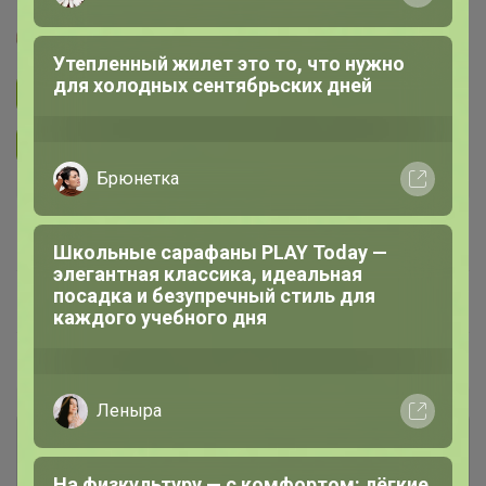
Glamkat
Утепленный жилет это то, что нужно
для холодных сентябрьских дней
Подписаться на закупку
652
Подписаться на организатора
4.9K
Брюнетка
В архиве
Собрано
—
100 %
Школьные сарафаны PLAY Today —
элегантная классика, идеальная
посадка и безупречный стиль для
~ 14 дней
Ожидание
каждого учебного дня
Пристрой
1 лот
Леныра
Комментарии к лотам
1.5K
На физкультуру — с комфортом: лёгкие,