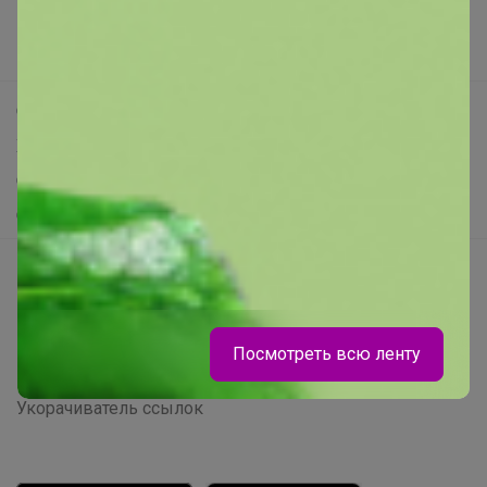
Новости
Поддержка альпак
Самое выгодное
Хиты продаж
Самое желанное
Самое быстрое
Начать зарабатывать с 24-ok
Picabox.ru - Лучшее место для ваших изображений
Розыгрыш - Генератор случайных чисел
Посмотреть всю ленту
Пульс нашего маркетплейса
Укорачиватель ссылок